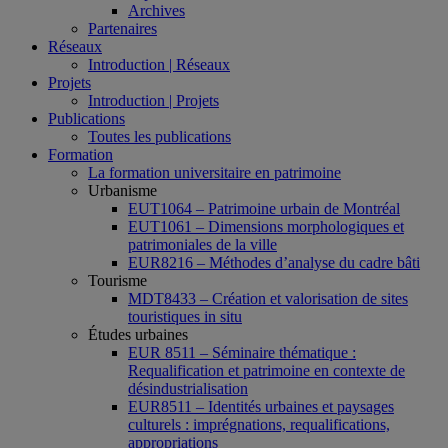
Archives
Partenaires
Réseaux
Introduction | Réseaux
Projets
Introduction | Projets
Publications
Toutes les publications
Formation
La formation universitaire en patrimoine
Urbanisme
EUT1064 – Patrimoine urbain de Montréal
EUT1061 – Dimensions morphologiques et
patrimoniales de la ville
EUR8216 – Méthodes d’analyse du cadre bâti
Tourisme
MDT8433 – Création et valorisation de sites
touristiques in situ
Études urbaines
EUR 8511 – Séminaire thématique :
Requalification et patrimoine en contexte de
désindustrialisation
EUR8511 – Identités urbaines et paysages
culturels : imprégnations, requalifications,
appropriations