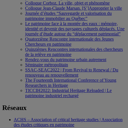
Colloque Corboz. La ville, objet et phénomène
Colloque Jean-Claude Marsan. [S’]Approprier la ville
Journée d’études “Sauvegarde et valorisation du
patrimoine immobilier au Québec”
Le patrimoine face à la montée des eaux : mémoire,
identité et devenir des paysages culturels déplacés. Une
journée d’étude autour du “déplacement patrimonial”
Quatorzième Rencontre internationale des Jeunes
Chercheurs en patrimoine
Quinzièmes Rencontres internationales des chercheurs
de la relève en patrimoine
Rendez-vous du patrimoine urbain autrement
Séminaire métropolitain
SSAC-SEAC2022 | From Revival to Renewal / Du
renouveau au renouvellement
The Fourteenth International Conference of Young
Researchers in Heritage
TICCIH2022: Industrial Heritage Reloaded | Le
patrimoine industriel rechargé
Réseaux
ACHS – Association of critical heritage studies | Association
des études critiques en patrimoine