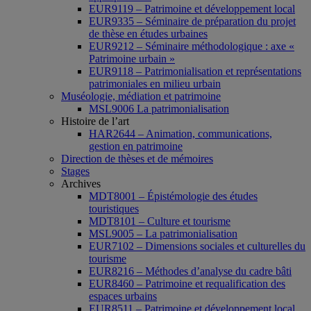
EUR9119 – Patrimoine et développement local
EUR9335 – Séminaire de préparation du projet
de thèse en études urbaines
EUR9212 – Séminaire méthodologique : axe «
Patrimoine urbain »
EUR9118 – Patrimonialisation et représentations
patrimoniales en milieu urbain
Muséologie, médiation et patrimoine
MSL9006 La patrimonialisation
Histoire de l’art
HAR2644 – Animation, communications,
gestion en patrimoine
Direction de thèses et de mémoires
Stages
Archives
MDT8001 – Épistémologie des études
touristiques
MDT8101 – Culture et tourisme
MSL9005 – La patrimonialisation
EUR7102 – Dimensions sociales et culturelles du
tourisme
EUR8216 – Méthodes d’analyse du cadre bâti
EUR8460 – Patrimoine et requalification des
espaces urbains
EUR8511 – Patrimoine et développement local