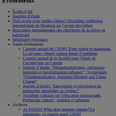
Événements
Écoles d’été
Journées d’étude
Quel avenir pour quelles églises? Deuxième conférence
internationale de Montréal sur l’avenir des églises
Rencontres internationales des chercheurs de la relève en
patrimoine
Séminaires régionaux
Autres événements
Congrès annuel de l’AQPI. Entre repère et imaginaire.
Le paysage culturel comme figure d’emblème
Congrès annuel de la Société pour l’étude de
l’architecture au Canada
Journée d’études “Désindustrialisation, patrimoine
industriel et transformations urbaines” | Symposium
“Deindustrialization, Industrial Heritage and Urban
Change”
Journée d’études “Sauvegarde et valorisation du
patrimoine immobilier au Québec”
Troisième colloque sur l’éducation patrimoniale.
Patrimoine culturel : tradition et mémoire
Archives
ACHS2016 What does heritage change?/Le
patrimoine, ça change quoi? CRSH