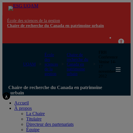
École des sciences de la gestion
Chaire de recherche du Canada en patrimoine urbain
FRH
École
Chaire de
Conference
des
recherche du
Venise 14-
UQAM
sciences
Canada en
17
de la
patrimoine
novembre
gestion
urbain
2012
Chaire de recherche du Canada en patrimoine
urbain
Accueil
À propos
La Chaire
Titulaire
Directeur des partenariats
Équipe