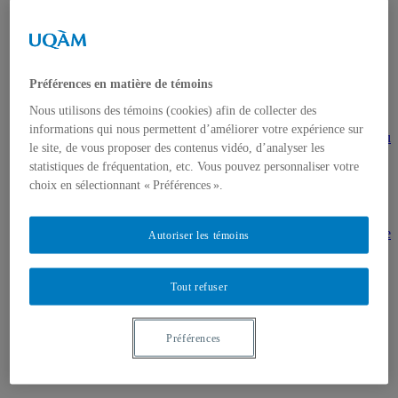
gestion en patrimoine
Direction de thèses et de mémoires
Stages
Archives
MDT8001 – Épistémologie des études
Préférences en matière de témoins
touristiques
MDT8101 – Culture et tourisme
Nous utilisons des témoins (cookies) afin de collecter des
MSL9005 – La patrimonialisation
informations qui nous permettent d’améliorer votre expérience sur
EUR7102 – Dimensions sociales et culturelles du
le site, de vous proposer des contenus vidéo, d’analyser les
tourisme
statistiques de fréquentation, etc. Vous pouvez personnaliser votre
EUR8216 – Méthodes d’analyse du cadre bâti
EUR8460 – Patrimoine et requalification des
choix en sélectionnant « Préférences ».
espaces urbains
EUR8511 – Patrimoine et développement local
EUT1065 – Gestion et valorisation du patrimoine
Autoriser les témoins
urbain
Séminaire d’exploration en études urbaines –
Patrimonialisation et représentations
Tout refuser
patrimoniales en milieu urbain
Séminaire Patrimonialisation et représentations
patrimoniales en milieu urbain
Préférences
Événements
Introduction | Événements
Actualités