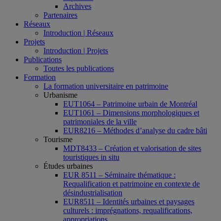
Archives
Partenaires
Réseaux
Introduction | Réseaux
Projets
Introduction | Projets
Publications
Toutes les publications
Formation
La formation universitaire en patrimoine
Urbanisme
EUT1064 – Patrimoine urbain de Montréal
EUT1061 – Dimensions morphologiques et
patrimoniales de la ville
EUR8216 – Méthodes d’analyse du cadre bâti
Tourisme
MDT8433 – Création et valorisation de sites
touristiques in situ
Études urbaines
EUR 8511 – Séminaire thématique :
Requalification et patrimoine en contexte de
désindustrialisation
EUR8511 – Identités urbaines et paysages
culturels : imprégnations, requalifications,
appropriations