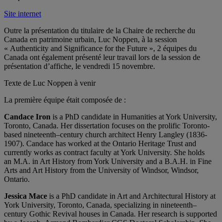
Site internet
Outre la présentation du titulaire de la Chaire de recherche du
Canada en patrimoine urbain, Luc Noppen, à la session
« Authenticity and Significance for the Future », 2 équipes du
Canada ont également présenté leur travail lors de la session de
présentation d’affiche, le vendredi 15 novembre.
Texte de Luc Noppen à venir
La première équipe était composée de :
Candace Iron
is a PhD candidate in Humanities at York University,
Toronto, Canada. Her dissertation focuses on the prolific Toronto-
based nineteenth–century church architect Henry Langley (1836-
1907). Candace has worked at the Ontario Heritage Trust and
currently works as contract faculty at York University. She holds
an M.A. in Art History from York University and a B.A.H. in Fine
Arts and Art History from the University of Windsor, Windsor,
Ontario.
Jessica Mace
is a PhD candidate in Art and Architectural History at
York University, Toronto, Canada, specializing in nineteenth–
century Gothic Revival houses in Canada. Her research is supported