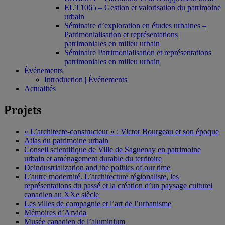
EUT1065 – Gestion et valorisation du patrimoine
urbain
Séminaire d’exploration en études urbaines –
Patrimonialisation et représentations
patrimoniales en milieu urbain
Séminaire Patrimonialisation et représentations
patrimoniales en milieu urbain
Événements
Introduction | Événements
Actualités
Projets
« L’architecte-constructeur » : Victor Bourgeau et son époque
Atlas du patrimoine urbain
Conseil scientifique de Ville de Saguenay en patrimoine
urbain et aménagement durable du territoire
Deindustrialization and the politics of our time
L’autre modernité. L’architecture régionaliste, les
représentations du passé et la création d’un paysage culturel
canadien au XXe siècle
Les villes de compagnie et l’art de l’urbanisme
Mémoires d’Arvida
Musée canadien de l’aluminium