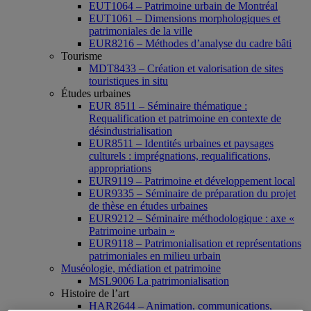
EUT1064 – Patrimoine urbain de Montréal
EUT1061 – Dimensions morphologiques et
patrimoniales de la ville
EUR8216 – Méthodes d’analyse du cadre bâti
Tourisme
MDT8433 – Création et valorisation de sites
touristiques in situ
Études urbaines
EUR 8511 – Séminaire thématique :
Requalification et patrimoine en contexte de
désindustrialisation
EUR8511 – Identités urbaines et paysages
culturels : imprégnations, requalifications,
appropriations
EUR9119 – Patrimoine et développement local
EUR9335 – Séminaire de préparation du projet
de thèse en études urbaines
EUR9212 – Séminaire méthodologique : axe «
Patrimoine urbain »
EUR9118 – Patrimonialisation et représentations
patrimoniales en milieu urbain
Muséologie, médiation et patrimoine
MSL9006 La patrimonialisation
Histoire de l’art
HAR2644 – Animation, communications,