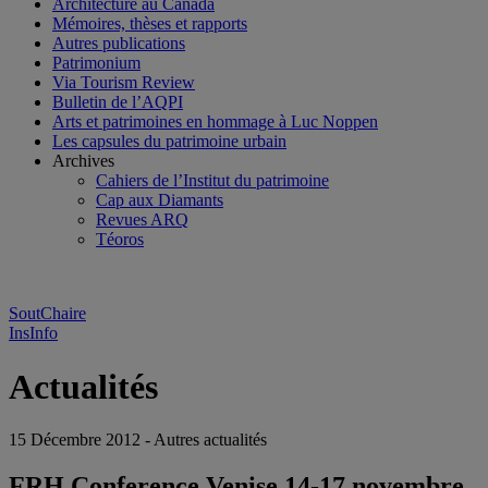
Architecture au Canada
Mémoires, thèses et rapports
Autres publications
Patrimonium
Via Tourism Review
Bulletin de l’AQPI
Arts et patrimoines en hommage à Luc Noppen
Les capsules du patrimoine urbain
Archives
Cahiers de l’Institut du patrimoine
Cap aux Diamants
Revues ARQ
Téoros
SoutChaire
InsInfo
Actualités
15 Décembre 2012 - Autres actualités
FRH Conference Venise 14-17 novembre