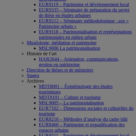
EUR9119 – Patrimoine et développement local
EUR9335 – Séminaire de préparation du projet
de thèse en études urbaines
EUR9212 – Séminaire méthodologique : axe «
Patrimoine urbain »
EUR9118 – Patrimonialisation et représentations
patrimoniales en milieu urbain
Muséologie, médiation et patrimoine
MSL9006 La patrimonialisation
Histoire de l’art
HAR2644 – Animation, communications,
gestion en patrimoine
Direction de thèses et de mémoires
Stages
Archives
MDT8001 – Épistémologie des études
touristiques
MDT8101 – Culture et tourisme
MSL9005 – La patrimonialisation
EUR7102 – Dimensions sociales et culturelles du
tourisme
EUR8216 – Méthodes d’analyse du cadre bâti
EUR8460 – Patrimoine et requalification des
espaces urbains
EUR8511 – Patrimoine et développement local