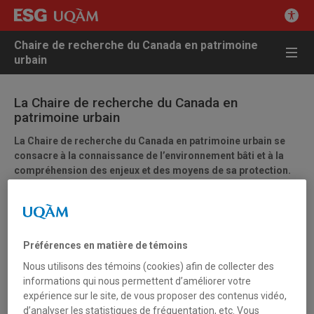
Chaire de recherche du Canada en patrimoine
urbain
La Chaire de recherche du Canada en
patrimoine urbain
La Chaire de recherche du Canada en patrimoine urbain se
consacre à la connaissance de l’environnement bâti et à la
compréhension des enjeux et des moyens de sa protection.
On y étudie le patrimoine et son avenir sous les angles du
développement local, des représentations collectives, de la
justice sociale et des politiques publiques, de manière
historique ou dans une perspective d’aide à la décision.
Préférences en matière de témoins
Créée en juin 2001 au sein de l’École des sciences de la gestion
Nous utilisons des témoins (cookies) afin de collecter des
de l’Université du Québec à Montréal, la CRC en patrimoine
informations qui nous permettent d’améliorer votre
urbain s’inscrit dans le Programme des chaires de recherche du
expérience sur le site, de vous proposer des contenus vidéo,
Canada, stratégie nationale mise en place l’année précédente
d’analyser les statistiques de fréquentation, etc. Vous