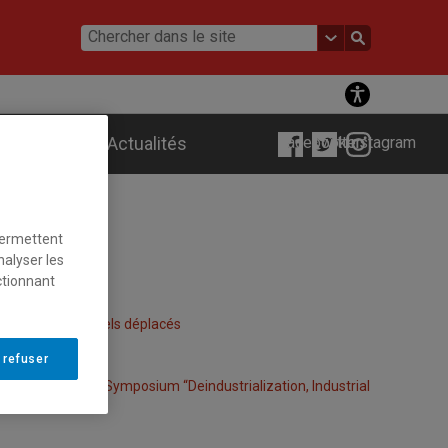
ements
Actualités
Facebook
Twitter
Instagram
permettent
nalyser les
ctionnant
s paysages culturels déplacés
 refuser
tions urbaines” | Symposium “Deindustrialization, Industrial