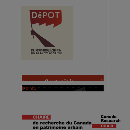
SoutChaire
InsInfo