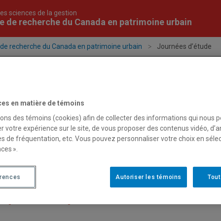
es sciences de la gestion
e de recherche du Canada en patrimoine urbain
 de recherche du Canada en patrimoine urbain
Journées d’étude
Projets
Publications
Formation
Évén
ces en matière de témoins
sons des témoins (cookies) afin de collecter des informations qui nous 
r votre expérience sur le site, de vous proposer des contenus vidéo, d’a
nées d’étude
es de fréquentation, etc. Vous pouvez personnaliser votre choix en séle
lités
ces ».
patrimoine face à la montée des eaux : mémoire, identité et devenir de
i-colloque “Patrimoine et développement local”
érences
Autoriser les témoins
Tout
rnée d’études “Désindustrialisation, patrimoine industriel et transforma
itage and Urban Change”