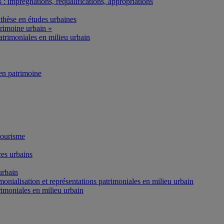
: imprégnations, requalifications, appropriations
thèse en études urbaines
rimoine urbain »
atrimoniales en milieu urbain
n patrimoine
tourisme
es urbains
urbain
onialisation et représentations patrimoniales en milieu urbain
rimoniales en milieu urbain