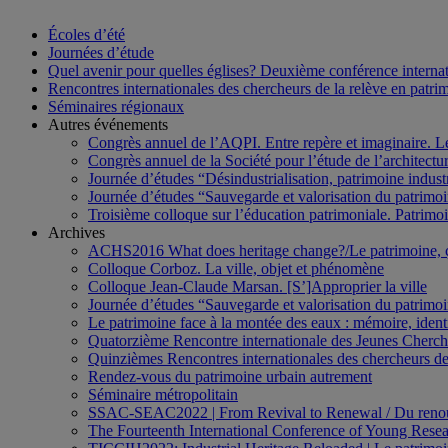
Écoles d’été
Journées d’étude
Quel avenir pour quelles églises? Deuxième conférence internati
Rencontres internationales des chercheurs de la relève en patri
Séminaires régionaux
Autres événements
Congrès annuel de l’AQPI. Entre repère et imaginaire. 
Congrès annuel de la Société pour l’étude de l’architect
Journée d’études “Désindustrialisation, patrimoine indus
Journée d’études “Sauvegarde et valorisation du patrim
Troisième colloque sur l’éducation patrimoniale. Patrimoin
Archives
ACHS2016 What does heritage change?/Le patrimoine,
Colloque Corboz. La ville, objet et phénomène
Colloque Jean-Claude Marsan. [S’]Approprier la ville
Journée d’études “Sauvegarde et valorisation du patrim
Le patrimoine face à la montée des eaux : mémoire, ident
Quatorzième Rencontre internationale des Jeunes Cherch
Quinzièmes Rencontres internationales des chercheurs de
Rendez-vous du patrimoine urbain autrement
Séminaire métropolitain
SSAC-SEAC2022 | From Revival to Renewal / Du renou
The Fourteenth International Conference of Young Resea