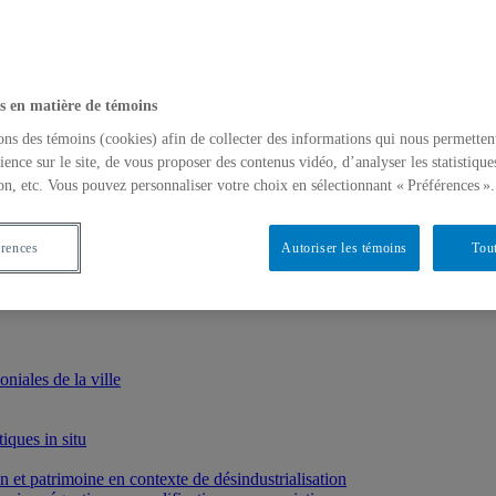
s en matière de témoins
ons des témoins (cookies) afin de collecter des informations qui nous permetten
ience sur le site, de vous proposer des contenus vidéo, d’analyser les statistique
on, etc. Vous pouvez personnaliser votre choix en sélectionnant « Préférences ».
érences
Autoriser les témoins
Tout
iales de la ville
iques in situ
et patrimoine en contexte de désindustrialisation