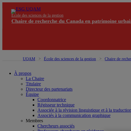
École des sciences de la gestion
Chaire de recherche du Canada en patrimoine urbai
UQAM
École des sciences de la gestion
Chaire de reche
À propos
La Chaire
Titulaire
Directeur des partenariats
Équipe
Coordonnatrice
Régisseur technique
Associée à la révision linguistique et à la traductio
Associés à la communication graphique
Membres
Chercheurs associés