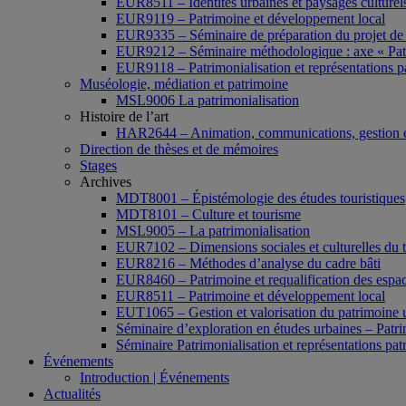
EUR8511 – Identités urbaines et paysages culturels 
EUR9119 – Patrimoine et développement local
EUR9335 – Séminaire de préparation du projet de 
EUR9212 – Séminaire méthodologique : axe « Pat
EUR9118 – Patrimonialisation et représentations p
Muséologie, médiation et patrimoine
MSL9006 La patrimonialisation
Histoire de l’art
HAR2644 – Animation, communications, gestion e
Direction de thèses et de mémoires
Stages
Archives
MDT8001 – Épistémologie des études touristiques
MDT8101 – Culture et tourisme
MSL9005 – La patrimonialisation
EUR7102 – Dimensions sociales et culturelles du 
EUR8216 – Méthodes d’analyse du cadre bâti
EUR8460 – Patrimoine et requalification des espac
EUR8511 – Patrimoine et développement local
EUT1065 – Gestion et valorisation du patrimoine 
Séminaire d’exploration en études urbaines – Patrim
Séminaire Patrimonialisation et représentations pat
Événements
Introduction | Événements
Actualités