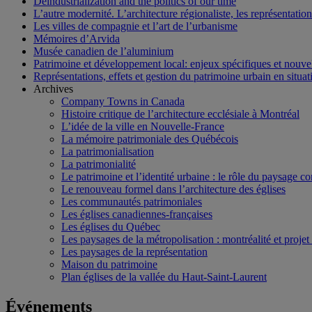
Deindustrialization and the politics of our time
L’autre modernité. L’architecture régionaliste, les représentati
Les villes de compagnie et l’art de l’urbanisme
Mémoires d’Arvida
Musée canadien de l’aluminium
Patrimoine et développement local: enjeux spécifiques et nouvel
Représentations, effets et gestion du patrimoine urbain en situati
Archives
Company Towns in Canada
Histoire critique de l’architecture ecclésiale à Montréal
L’idée de la ville en Nouvelle-France
La mémoire patrimoniale des Québécois
La patrimonialisation
La patrimonialité
Le patrimoine et l’identité urbaine : le rôle du paysage co
Le renouveau formel dans l’architecture des églises
Les communautés patrimoniales
Les églises canadiennes-françaises
Les églises du Québec
Les paysages de la métropolisation : montréalité et proje
Les paysages de la représentation
Maison du patrimoine
Plan églises de la vallée du Haut-Saint-Laurent
Événements