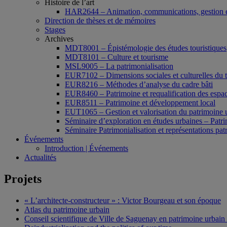
Histoire de l’art
HAR2644 – Animation, communications, gestion e
Direction de thèses et de mémoires
Stages
Archives
MDT8001 – Épistémologie des études touristiques
MDT8101 – Culture et tourisme
MSL9005 – La patrimonialisation
EUR7102 – Dimensions sociales et culturelles du 
EUR8216 – Méthodes d’analyse du cadre bâti
EUR8460 – Patrimoine et requalification des espac
EUR8511 – Patrimoine et développement local
EUT1065 – Gestion et valorisation du patrimoine 
Séminaire d’exploration en études urbaines – Patrim
Séminaire Patrimonialisation et représentations pat
Événements
Introduction | Événements
Actualités
Projets
« L’architecte-constructeur » : Victor Bourgeau et son époque
Atlas du patrimoine urbain
Conseil scientifique de Ville de Saguenay en patrimoine urbain