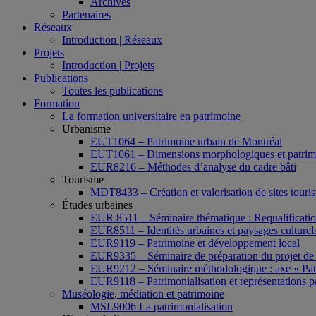
Archives
Partenaires
Réseaux
Introduction | Réseaux
Projets
Introduction | Projets
Publications
Toutes les publications
Formation
La formation universitaire en patrimoine
Urbanisme
EUT1064 – Patrimoine urbain de Montréal
EUT1061 – Dimensions morphologiques et patrimon
EUR8216 – Méthodes d’analyse du cadre bâti
Tourisme
MDT8433 – Création et valorisation de sites tourist
Études urbaines
EUR 8511 – Séminaire thématique : Requalification 
EUR8511 – Identités urbaines et paysages culturels 
EUR9119 – Patrimoine et développement local
EUR9335 – Séminaire de préparation du projet de 
EUR9212 – Séminaire méthodologique : axe « Pat
EUR9118 – Patrimonialisation et représentations p
Muséologie, médiation et patrimoine
MSL9006 La patrimonialisation