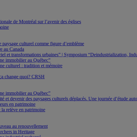
onale de Montréal sur l’avenir des églises
moine
Le paysage culturel comme figure d’emblème
ure au Canada
triel et transformations urbaines” | Symposium “Deindustrialization, In
oine immobilier au Québec”
e culturel : tradition et mémoire
 ça change quoi? CRSH
oine immobilier au Québec”
ité et devenir des paysages culturels déplacés. Une journée d’étude au
eurs en patrimoine
 la relève en patrimoine
veau au renouvellement
rchers in Heritage