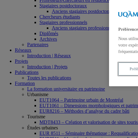
Professeurs-chercheurs en résidence
Stagiaires postdoctoraux
Anciens stagiaires postdoctoraux
Chercheurs étudiants
Stagiaires professionnels
Anciens stagiaires professionnels
Préférence
Diplômés
Archives
Nous utilis
Partenaires
votre expér
Réseaux
fréquentati
Introduction | Réseaux
Projets
Introduction | Projets
Préf
Publications
Toutes les publications
Formation
La formation universitaire en patrimoine
Urbanisme
EUT1064 – Patrimoine urbain de Montréal
EUT1061 – Dimensions morphologiques et patrimon
EUR8216 – Méthodes d’analyse du cadre bâti
Tourisme
MDT8433 – Création et valorisation de sites tourist
Études urbaines
EUR 8511 – Séminaire thématique : Requalification 