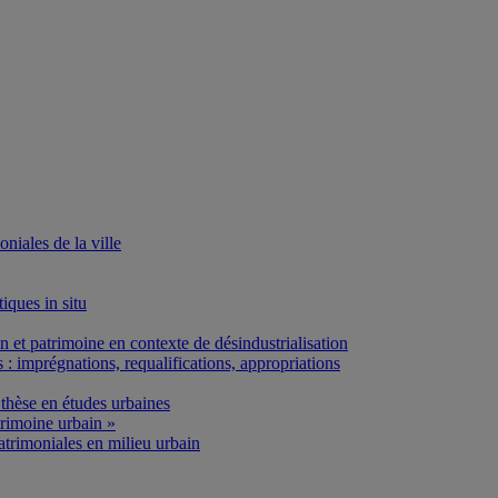
iales de la ville
iques in situ
et patrimoine en contexte de désindustrialisation
: imprégnations, requalifications, appropriations
thèse en études urbaines
rimoine urbain »
atrimoniales en milieu urbain