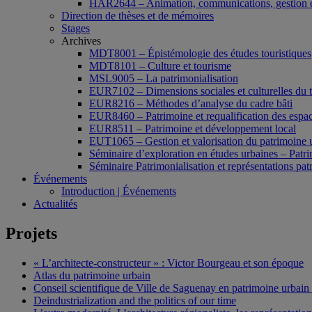
HAR2644 – Animation, communications, gestion e
Direction de thèses et de mémoires
Stages
Archives
MDT8001 – Épistémologie des études touristiques
MDT8101 – Culture et tourisme
MSL9005 – La patrimonialisation
EUR7102 – Dimensions sociales et culturelles du 
EUR8216 – Méthodes d’analyse du cadre bâti
EUR8460 – Patrimoine et requalification des espac
EUR8511 – Patrimoine et développement local
EUT1065 – Gestion et valorisation du patrimoine 
Séminaire d’exploration en études urbaines – Patrim
Séminaire Patrimonialisation et représentations pat
Événements
Introduction | Événements
Actualités
Projets
« L’architecte-constructeur » : Victor Bourgeau et son époque
Atlas du patrimoine urbain
Conseil scientifique de Ville de Saguenay en patrimoine urbain
Deindustrialization and the politics of our time