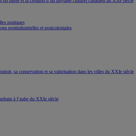
ons du passé et la création d’un paysage culturel canadien au XXe siècle
les pratiques
ons postindustrielles et postcoloniales
nstruit, sa conservation et sa valorisation dans les villes du XXIe siècle
t urbain à l’aube du XXIe siècle