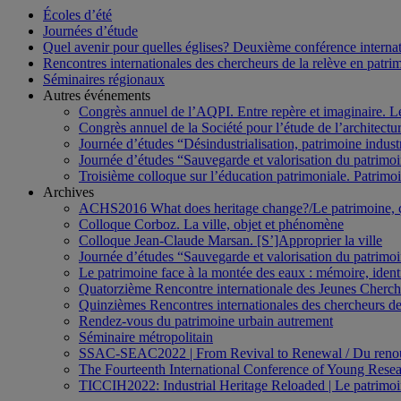
Écoles d’été
Journées d’étude
Quel avenir pour quelles églises? Deuxième conférence internati
Rencontres internationales des chercheurs de la relève en patri
Séminaires régionaux
Autres événements
Congrès annuel de l’AQPI. Entre repère et imaginaire. 
Congrès annuel de la Société pour l’étude de l’architect
Journée d’études “Désindustrialisation, patrimoine indus
Journée d’études “Sauvegarde et valorisation du patrim
Troisième colloque sur l’éducation patrimoniale. Patrimoin
Archives
ACHS2016 What does heritage change?/Le patrimoine,
Colloque Corboz. La ville, objet et phénomène
Colloque Jean-Claude Marsan. [S’]Approprier la ville
Journée d’études “Sauvegarde et valorisation du patrim
Le patrimoine face à la montée des eaux : mémoire, ident
Quatorzième Rencontre internationale des Jeunes Cherch
Quinzièmes Rencontres internationales des chercheurs de
Rendez-vous du patrimoine urbain autrement
Séminaire métropolitain
SSAC-SEAC2022 | From Revival to Renewal / Du renou
The Fourteenth International Conference of Young Resea
TICCIH2022: Industrial Heritage Reloaded | Le patrimoin