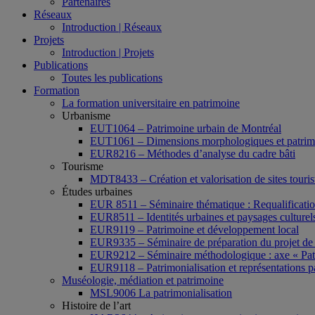
Partenaires
Réseaux
Introduction | Réseaux
Projets
Introduction | Projets
Publications
Toutes les publications
Formation
La formation universitaire en patrimoine
Urbanisme
EUT1064 – Patrimoine urbain de Montréal
EUT1061 – Dimensions morphologiques et patrimon
EUR8216 – Méthodes d’analyse du cadre bâti
Tourisme
MDT8433 – Création et valorisation de sites tourist
Études urbaines
EUR 8511 – Séminaire thématique : Requalification 
EUR8511 – Identités urbaines et paysages culturels 
EUR9119 – Patrimoine et développement local
EUR9335 – Séminaire de préparation du projet de 
EUR9212 – Séminaire méthodologique : axe « Pat
EUR9118 – Patrimonialisation et représentations p
Muséologie, médiation et patrimoine
MSL9006 La patrimonialisation
Histoire de l’art