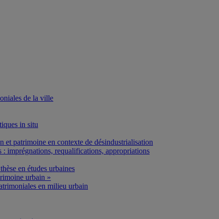
iales de la ville
iques in situ
et patrimoine en contexte de désindustrialisation
: imprégnations, requalifications, appropriations
thèse en études urbaines
rimoine urbain »
atrimoniales en milieu urbain