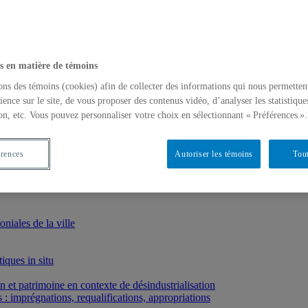
s en matière de témoins
ons des témoins (cookies) afin de collecter des informations qui nous permetten
ience sur le site, de vous proposer des contenus vidéo, d’analyser les statistique
on, etc. Vous pouvez personnaliser votre choix en sélectionnant « Préférences ».
érences
Autoriser les témoins
Tout
iales de la ville
iques in situ
et patrimoine en contexte de désindustrialisation
: imprégnations, requalifications, appropriations