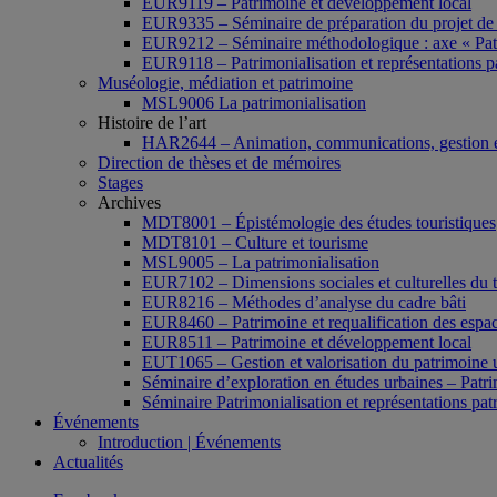
EUR9119 – Patrimoine et développement local
EUR9335 – Séminaire de préparation du projet de 
EUR9212 – Séminaire méthodologique : axe « Pat
EUR9118 – Patrimonialisation et représentations p
Muséologie, médiation et patrimoine
MSL9006 La patrimonialisation
Histoire de l’art
HAR2644 – Animation, communications, gestion e
Direction de thèses et de mémoires
Stages
Archives
MDT8001 – Épistémologie des études touristiques
MDT8101 – Culture et tourisme
MSL9005 – La patrimonialisation
EUR7102 – Dimensions sociales et culturelles du 
EUR8216 – Méthodes d’analyse du cadre bâti
EUR8460 – Patrimoine et requalification des espac
EUR8511 – Patrimoine et développement local
EUT1065 – Gestion et valorisation du patrimoine 
Séminaire d’exploration en études urbaines – Patrim
Séminaire Patrimonialisation et représentations pat
Événements
Introduction | Événements
Actualités