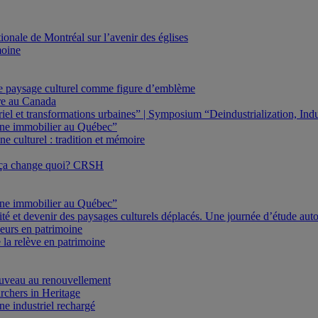
onale de Montréal sur l’avenir des églises
moine
Le paysage culturel comme figure d’emblème
ure au Canada
triel et transformations urbaines” | Symposium “Deindustrialization, In
oine immobilier au Québec”
e culturel : tradition et mémoire
 ça change quoi? CRSH
oine immobilier au Québec”
ité et devenir des paysages culturels déplacés. Une journée d’étude au
eurs en patrimoine
 la relève en patrimoine
veau au renouvellement
rchers in Heritage
e industriel rechargé