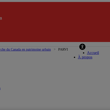
n
Chaire de 
rche du Canada en patrimoine urbain
PARVI
Accueil
À propos
n