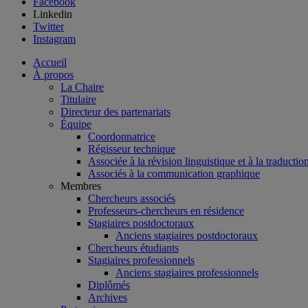
Facebook
Linkedin
Twitter
Instagram
Accueil
À propos
La Chaire
Titulaire
Directeur des partenariats
Équipe
Coordonnatrice
Régisseur technique
Associée à la révision linguistique et à la traductio
Associés à la communication graphique
Membres
Chercheurs associés
Professeurs-chercheurs en résidence
Stagiaires postdoctoraux
Anciens stagiaires postdoctoraux
Chercheurs étudiants
Stagiaires professionnels
Anciens stagiaires professionnels
Diplômés
Archives