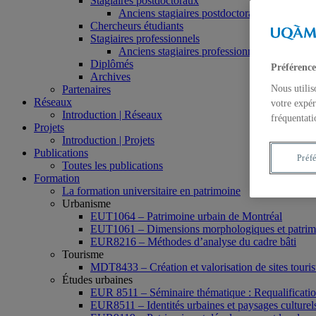
Stagiaires postdoctoraux
Anciens stagiaires postdoctoraux
Chercheurs étudiants
Stagiaires professionnels
Anciens stagiaires professionnels
Diplômés
Préférence
Archives
Partenaires
Nous utilis
Réseaux
votre expér
Introduction | Réseaux
fréquentati
Projets
Introduction | Projets
Publications
Préf
Toutes les publications
Formation
La formation universitaire en patrimoine
Urbanisme
EUT1064 – Patrimoine urbain de Montréal
EUT1061 – Dimensions morphologiques et patrimon
EUR8216 – Méthodes d’analyse du cadre bâti
Tourisme
MDT8433 – Création et valorisation de sites tourist
Études urbaines
EUR 8511 – Séminaire thématique : Requalification 
EUR8511 – Identités urbaines et paysages culturels 