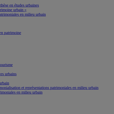
thèse en études urbaines
rimoine urbain »
atrimoniales en milieu urbain
n patrimoine
tourisme
es urbains
urbain
onialisation et représentations patrimoniales en milieu urbain
rimoniales en milieu urbain