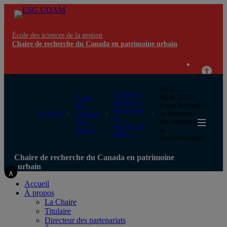
École des sciences de la gestion
Chaire de recherche du Canada en patrimoine urbain
SSAC-
Chaire de
École
SEAC2022 |
recherche
des
From Revival
du Canada
UQAM
sciences
to Renewal /
en
de la
Du renouveau
patrimoine
gestion
au
urbain
renouvellement
Chaire de recherche du Canada en patrimoine
urbain
Accueil
À propos
La Chaire
Titulaire
Directeur des partenariats