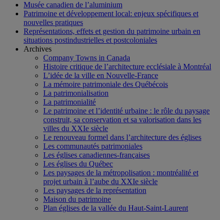
Musée canadien de l’aluminium
Patrimoine et développement local: enjeux spécifiques et
nouvelles pratiques
Représentations, effets et gestion du patrimoine urbain en
situations postindustrielles et postcoloniales
Archives
Company Towns in Canada
Histoire critique de l’architecture ecclésiale à Montréal
L’idée de la ville en Nouvelle-France
La mémoire patrimoniale des Québécois
La patrimonialisation
La patrimonialité
Le patrimoine et l’identité urbaine : le rôle du paysage
construit, sa conservation et sa valorisation dans les
villes du XXIe siècle
Le renouveau formel dans l’architecture des églises
Les communautés patrimoniales
Les églises canadiennes-françaises
Les églises du Québec
Les paysages de la métropolisation : montréalité et
projet urbain à l’aube du XXIe siècle
Les paysages de la représentation
Maison du patrimoine
Plan églises de la vallée du Haut-Saint-Laurent