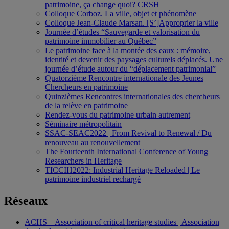
patrimoine, ça change quoi? CRSH
Colloque Corboz. La ville, objet et phénomène
Colloque Jean-Claude Marsan. [S’]Approprier la ville
Journée d’études “Sauvegarde et valorisation du
patrimoine immobilier au Québec”
Le patrimoine face à la montée des eaux : mémoire,
identité et devenir des paysages culturels déplacés. Une
journée d’étude autour du “déplacement patrimonial”
Quatorzième Rencontre internationale des Jeunes
Chercheurs en patrimoine
Quinzièmes Rencontres internationales des chercheurs
de la relève en patrimoine
Rendez-vous du patrimoine urbain autrement
Séminaire métropolitain
SSAC-SEAC2022 | From Revival to Renewal / Du
renouveau au renouvellement
The Fourteenth International Conference of Young
Researchers in Heritage
TICCIH2022: Industrial Heritage Reloaded | Le
patrimoine industriel rechargé
Réseaux
ACHS – Association of critical heritage studies | Association