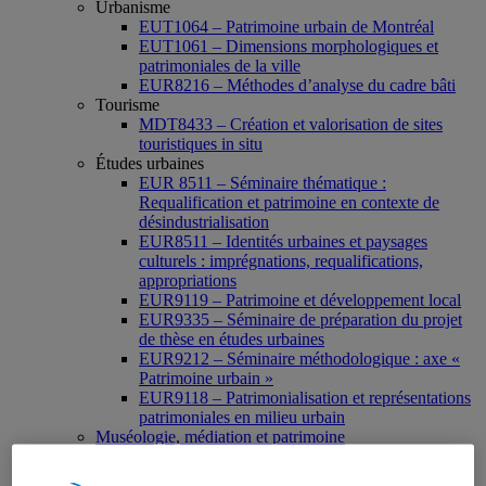
Urbanisme
EUT1064 – Patrimoine urbain de Montréal
EUT1061 – Dimensions morphologiques et
patrimoniales de la ville
EUR8216 – Méthodes d’analyse du cadre bâti
Tourisme
MDT8433 – Création et valorisation de sites
touristiques in situ
Études urbaines
EUR 8511 – Séminaire thématique :
Requalification et patrimoine en contexte de
désindustrialisation
EUR8511 – Identités urbaines et paysages
culturels : imprégnations, requalifications,
appropriations
EUR9119 – Patrimoine et développement local
EUR9335 – Séminaire de préparation du projet
de thèse en études urbaines
EUR9212 – Séminaire méthodologique : axe «
Patrimoine urbain »
EUR9118 – Patrimonialisation et représentations
patrimoniales en milieu urbain
Muséologie, médiation et patrimoine
MSL9006 La patrimonialisation
Histoire de l’art