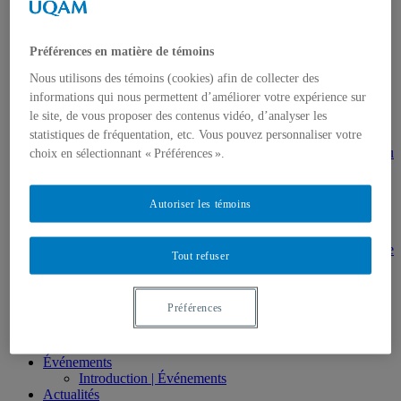
HAR2644 – Animation, communications,
gestion en patrimoine
Direction de thèses et de mémoires
Préférences en matière de témoins
Stages
Archives
Nous utilisons des témoins (cookies) afin de collecter des
MDT8001 – Épistémologie des études
informations qui nous permettent d’améliorer votre expérience sur
touristiques
le site, de vous proposer des contenus vidéo, d’analyser les
MDT8101 – Culture et tourisme
statistiques de fréquentation, etc. Vous pouvez personnaliser votre
MSL9005 – La patrimonialisation
EUR7102 – Dimensions sociales et culturelles du
choix en sélectionnant « Préférences ».
tourisme
EUR8216 – Méthodes d’analyse du cadre bâti
EUR8460 – Patrimoine et requalification des
Autoriser les témoins
espaces urbains
EUR8511 – Patrimoine et développement local
EUT1065 – Gestion et valorisation du patrimoine
Tout refuser
urbain
Séminaire d’exploration en études urbaines –
Patrimonialisation et représentations
Préférences
patrimoniales en milieu urbain
Séminaire Patrimonialisation et représentations
patrimoniales en milieu urbain
Événements
Introduction | Événements
Actualités