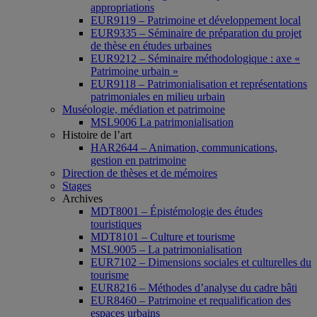
appropriations
EUR9119 – Patrimoine et développement local
EUR9335 – Séminaire de préparation du projet
de thèse en études urbaines
EUR9212 – Séminaire méthodologique : axe «
Patrimoine urbain »
EUR9118 – Patrimonialisation et représentations
patrimoniales en milieu urbain
Muséologie, médiation et patrimoine
MSL9006 La patrimonialisation
Histoire de l’art
HAR2644 – Animation, communications,
gestion en patrimoine
Direction de thèses et de mémoires
Stages
Archives
MDT8001 – Épistémologie des études
touristiques
MDT8101 – Culture et tourisme
MSL9005 – La patrimonialisation
EUR7102 – Dimensions sociales et culturelles du
tourisme
EUR8216 – Méthodes d’analyse du cadre bâti
EUR8460 – Patrimoine et requalification des
espaces urbains