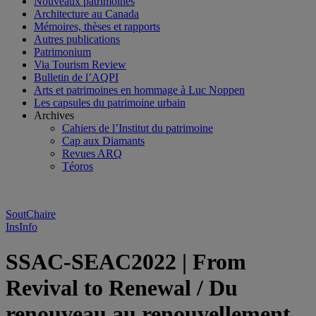
Nouveaux patrimoines
Architecture au Canada
Mémoires, thèses et rapports
Autres publications
Patrimonium
Via Tourism Review
Bulletin de l’AQPI
Arts et patrimoines en hommage à Luc Noppen
Les capsules du patrimoine urbain
Archives
Cahiers de l’Institut du patrimoine
Cap aux Diamants
Revues ARQ
Téoros
SoutChaire
InsInfo
SSAC-SEAC2022 | From
Revival to Renewal / Du
renouveau au renouvellement