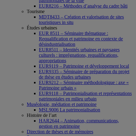
patrimoniales de la ville
EUR8216 – Méthodes d’analyse du cadre bâti
Tourisme
MDT8433 – Création et valorisation de sites
touristiques in situ
Études urbaines
EUR 8511 – Séminaire thématique :
Requalification et patrimoine en contexte de
désindustrialisation
EUR8511 – Identités urbaines et paysages
culturels : imprégnations, requalifications,
appropriations
EUR9119 – Patrimoine et développement local
EUR9335 – Séminaire de préparation du projet
de thèse en études urbaines
EUR9212 – Séminaire méthodologique : axe «
Patrimoine urbain »
EUR9118 – Patrimonialisation et représentations
patrimoniales en milieu urbain
Muséologie, médiation et patrimoine
MSL9006 La patrimonialisation
Histoire de l’art
HAR2644 – Animation, communications,
gestion en patrimoine
Direction de thèses et de mémoires