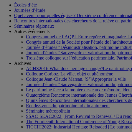
Écoles d’été
Journées d’étude
Quel avenir pour quelles églises? Deuxième conférence internati
Rencontres internationales des chercheurs de la relève en patri
Séminaires régionaux
Autres événements
Congrès annuel de l’AQPI. Entre repère et imaginaire. 
Congrès annuel de la Société pour l’étude de l’architect
Journée d’études “Désindustrialisation, patrimoine indus
Journée d’études “Sauvegarde et valorisation du patrim
Troisième colloque sur l’éducation patrimoniale. Patrimoin
Archives
ACHS2016 What does heritage change?/Le patrimoine,
Colloque Corboz. La ville, objet et phénomène
Colloque Jean-Claude Marsan. [S’]Approprier la ville
Journée d’études “Sauvegarde et valorisation du patrim
Le patrimoine face à la montée des eaux : mémoire, ident
Quatorzième Rencontre internationale des Jeunes Cherch
Quinzièmes Rencontres internationales des chercheurs de
Rendez-vous du patrimoine urbain autrement
Séminaire métropolitain
SSAC-SEAC2022 | From Revival to Renewal / Du renou
The Fourteenth International Conference of Young Resea
TICCIH2022: Industrial Heritage Reloaded | Le patrimoin