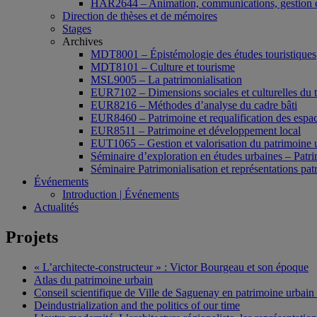
HAR2644 – Animation, communications, gestion e
Direction de thèses et de mémoires
Stages
Archives
MDT8001 – Épistémologie des études touristiques
MDT8101 – Culture et tourisme
MSL9005 – La patrimonialisation
EUR7102 – Dimensions sociales et culturelles du 
EUR8216 – Méthodes d’analyse du cadre bâti
EUR8460 – Patrimoine et requalification des espac
EUR8511 – Patrimoine et développement local
EUT1065 – Gestion et valorisation du patrimoine 
Séminaire d’exploration en études urbaines – Patrim
Séminaire Patrimonialisation et représentations pat
Événements
Introduction | Événements
Actualités
Projets
« L’architecte-constructeur » : Victor Bourgeau et son époque
Atlas du patrimoine urbain
Conseil scientifique de Ville de Saguenay en patrimoine urbain
Deindustrialization and the politics of our time