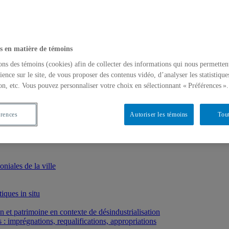
s en matière de témoins
ons des témoins (cookies) afin de collecter des informations qui nous permetten
ience sur le site, de vous proposer des contenus vidéo, d’analyser les statistique
on, etc. Vous pouvez personnaliser votre choix en sélectionnant « Préférences ».
érences
Autoriser les témoins
Tout
iales de la ville
iques in situ
et patrimoine en contexte de désindustrialisation
: imprégnations, requalifications, appropriations