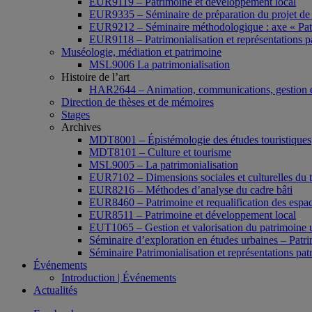
EUR9119 – Patrimoine et développement local
EUR9335 – Séminaire de préparation du projet de 
EUR9212 – Séminaire méthodologique : axe « Pat
EUR9118 – Patrimonialisation et représentations p
Muséologie, médiation et patrimoine
MSL9006 La patrimonialisation
Histoire de l’art
HAR2644 – Animation, communications, gestion e
Direction de thèses et de mémoires
Stages
Archives
MDT8001 – Épistémologie des études touristiques
MDT8101 – Culture et tourisme
MSL9005 – La patrimonialisation
EUR7102 – Dimensions sociales et culturelles du 
EUR8216 – Méthodes d’analyse du cadre bâti
EUR8460 – Patrimoine et requalification des espac
EUR8511 – Patrimoine et développement local
EUT1065 – Gestion et valorisation du patrimoine 
Séminaire d’exploration en études urbaines – Patrim
Séminaire Patrimonialisation et représentations pat
Événements
Introduction | Événements
Actualités