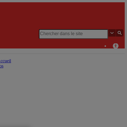
Chaire de recherche du Canada en patrimoine urbain
ccueil
os