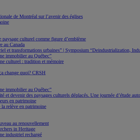
onale de Montréal sur l’avenir des églises
moine
Le paysage culturel comme figure d’emblème
ure au Canada
triel et transformations urbaines” | Symposium “Deindustrialization, In
oine immobilier au Québec”
e culturel : tradition et mémoire
 ça change quoi? CRSH
oine immobilier au Québec”
ité et devenir des paysages culturels déplacés. Une journée d’étude au
eurs en patrimoine
 la relève en patrimoine
veau au renouvellement
rchers in Heritage
e industriel rechargé