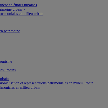
thèse en études urbaines
rimoine urbain »
atrimoniales en milieu urbain
n patrimoine
tourisme
es urbains
urbain
onialisation et représentations patrimoniales en milieu urbain
rimoniales en milieu urbain