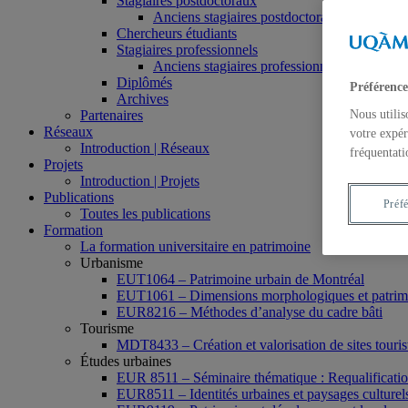
Stagiaires postdoctoraux
Anciens stagiaires postdoctoraux
Chercheurs étudiants
Stagiaires professionnels
Anciens stagiaires professionnels
Diplômés
Préférence
Archives
Partenaires
Nous utilis
Réseaux
votre expér
Introduction | Réseaux
fréquentati
Projets
Introduction | Projets
Publications
Préf
Toutes les publications
Formation
La formation universitaire en patrimoine
Urbanisme
EUT1064 – Patrimoine urbain de Montréal
EUT1061 – Dimensions morphologiques et patrimon
EUR8216 – Méthodes d’analyse du cadre bâti
Tourisme
MDT8433 – Création et valorisation de sites tourist
Études urbaines
EUR 8511 – Séminaire thématique : Requalification 
EUR8511 – Identités urbaines et paysages culturels 