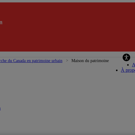
n
rche du Canada en patrimoine urbain
Maison du patrimoine
A
À prop
n