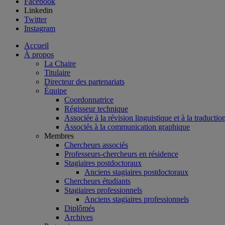
Facebook
Linkedin
Twitter
Instagram
Accueil
À propos
La Chaire
Titulaire
Directeur des partenariats
Équipe
Coordonnatrice
Régisseur technique
Associée à la révision linguistique et à la traductio
Associés à la communication graphique
Membres
Chercheurs associés
Professeurs-chercheurs en résidence
Stagiaires postdoctoraux
Anciens stagiaires postdoctoraux
Chercheurs étudiants
Stagiaires professionnels
Anciens stagiaires professionnels
Diplômés
Archives