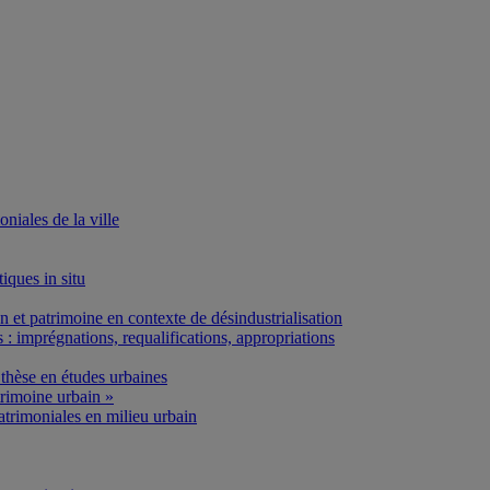
iales de la ville
iques in situ
et patrimoine en contexte de désindustrialisation
: imprégnations, requalifications, appropriations
thèse en études urbaines
rimoine urbain »
atrimoniales en milieu urbain