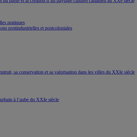
ons du passé et la création d’un paysage culturel canadien au XXe siècle
les pratiques
ons postindustrielles et postcoloniales
nstruit, sa conservation et sa valorisation dans les villes du XXIe siècle
t urbain à l’aube du XXIe siècle