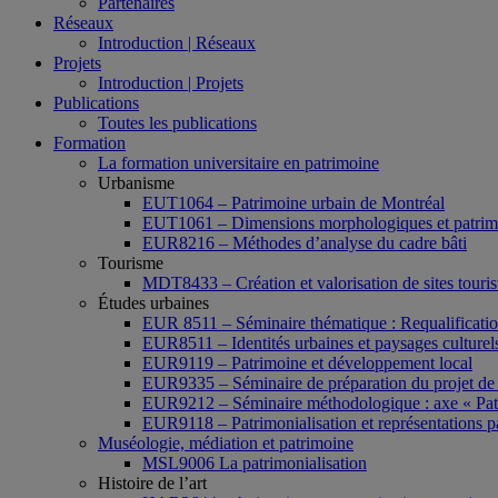
Partenaires
Réseaux
Introduction | Réseaux
Projets
Introduction | Projets
Publications
Toutes les publications
Formation
La formation universitaire en patrimoine
Urbanisme
EUT1064 – Patrimoine urbain de Montréal
EUT1061 – Dimensions morphologiques et patrimon
EUR8216 – Méthodes d’analyse du cadre bâti
Tourisme
MDT8433 – Création et valorisation de sites tourist
Études urbaines
EUR 8511 – Séminaire thématique : Requalification 
EUR8511 – Identités urbaines et paysages culturels 
EUR9119 – Patrimoine et développement local
EUR9335 – Séminaire de préparation du projet de 
EUR9212 – Séminaire méthodologique : axe « Pat
EUR9118 – Patrimonialisation et représentations p
Muséologie, médiation et patrimoine
MSL9006 La patrimonialisation
Histoire de l’art