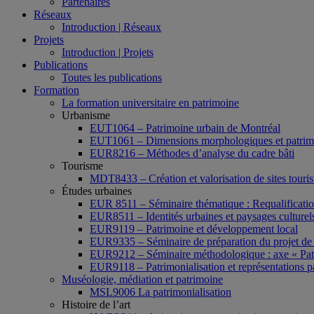
Partenaires
Réseaux
Introduction | Réseaux
Projets
Introduction | Projets
Publications
Toutes les publications
Formation
La formation universitaire en patrimoine
Urbanisme
EUT1064 – Patrimoine urbain de Montréal
EUT1061 – Dimensions morphologiques et patrimon
EUR8216 – Méthodes d’analyse du cadre bâti
Tourisme
MDT8433 – Création et valorisation de sites tourist
Études urbaines
EUR 8511 – Séminaire thématique : Requalification 
EUR8511 – Identités urbaines et paysages culturels 
EUR9119 – Patrimoine et développement local
EUR9335 – Séminaire de préparation du projet de 
EUR9212 – Séminaire méthodologique : axe « Pat
EUR9118 – Patrimonialisation et représentations p
Muséologie, médiation et patrimoine
MSL9006 La patrimonialisation
Histoire de l’art