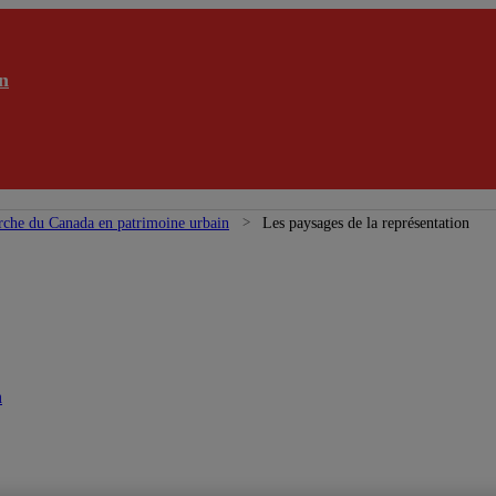
n
rche du Canada en patrimoine urbain
Les paysages de la représentation
n