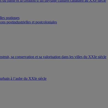
ons du passé et la création d’un paysage culturel canadien au XXe siècle
les pratiques
ons postindustrielles et postcoloniales
nstruit, sa conservation et sa valorisation dans les villes du XXIe siècle
t urbain à l’aube du XXIe siècle