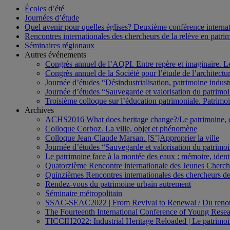
Écoles d’été
Journées d’étude
Quel avenir pour quelles églises? Deuxième conférence internati
Rencontres internationales des chercheurs de la relève en patri
Séminaires régionaux
Autres événements
Congrès annuel de l’AQPI. Entre repère et imaginaire. 
Congrès annuel de la Société pour l’étude de l’architect
Journée d’études “Désindustrialisation, patrimoine indus
Journée d’études “Sauvegarde et valorisation du patrim
Troisième colloque sur l’éducation patrimoniale. Patrimoin
Archives
ACHS2016 What does heritage change?/Le patrimoine,
Colloque Corboz. La ville, objet et phénomène
Colloque Jean-Claude Marsan. [S’]Approprier la ville
Journée d’études “Sauvegarde et valorisation du patrim
Le patrimoine face à la montée des eaux : mémoire, ident
Quatorzième Rencontre internationale des Jeunes Cherch
Quinzièmes Rencontres internationales des chercheurs de
Rendez-vous du patrimoine urbain autrement
Séminaire métropolitain
SSAC-SEAC2022 | From Revival to Renewal / Du renou
The Fourteenth International Conference of Young Resea
TICCIH2022: Industrial Heritage Reloaded | Le patrimoin