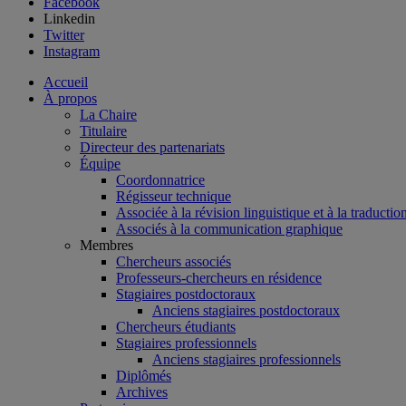
Facebook
Linkedin
Twitter
Instagram
Accueil
À propos
La Chaire
Titulaire
Directeur des partenariats
Équipe
Coordonnatrice
Régisseur technique
Associée à la révision linguistique et à la traductio
Associés à la communication graphique
Membres
Chercheurs associés
Professeurs-chercheurs en résidence
Stagiaires postdoctoraux
Anciens stagiaires postdoctoraux
Chercheurs étudiants
Stagiaires professionnels
Anciens stagiaires professionnels
Diplômés
Archives