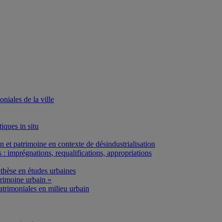
iales de la ville
iques in situ
et patrimoine en contexte de désindustrialisation
: imprégnations, requalifications, appropriations
thèse en études urbaines
rimoine urbain »
atrimoniales en milieu urbain