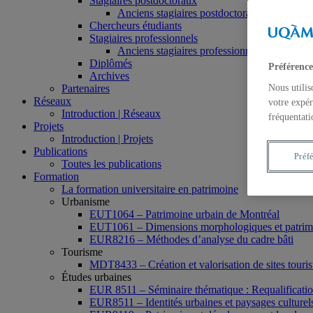
Stagiaires postdoctoraux
Anciens stagiaires postdoctoraux
Chercheurs étudiants
Stagiaires professionnels
Anciens stagiaires professionnels
Diplômés
Préférence
Archives
Partenaires
Nous utilis
Réseaux
votre expér
Introduction | Réseaux
fréquentati
Projets
Introduction | Projets
Publications
Préf
Toutes les publications
Formation
La formation universitaire en patrimoine
Urbanisme
EUT1064 – Patrimoine urbain de Montréal
EUT1061 – Dimensions morphologiques et patrimon
EUR8216 – Méthodes d’analyse du cadre bâti
Tourisme
MDT8433 – Création et valorisation de sites tourist
Études urbaines
EUR 8511 – Séminaire thématique : Requalification 
EUR8511 – Identités urbaines et paysages culturels 