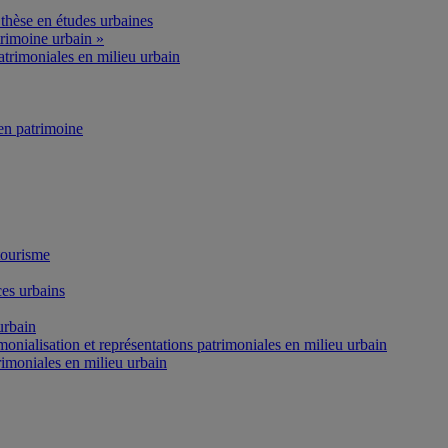
thèse en études urbaines
rimoine urbain »
atrimoniales en milieu urbain
n patrimoine
tourisme
es urbains
urbain
onialisation et représentations patrimoniales en milieu urbain
rimoniales en milieu urbain