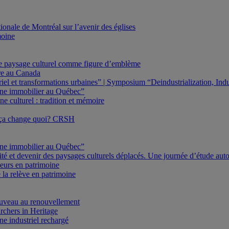
onale de Montréal sur l’avenir des églises
moine
Le paysage culturel comme figure d’emblème
ure au Canada
triel et transformations urbaines” | Symposium “Deindustrialization, In
oine immobilier au Québec”
e culturel : tradition et mémoire
 ça change quoi? CRSH
oine immobilier au Québec”
ité et devenir des paysages culturels déplacés. Une journée d’étude au
eurs en patrimoine
 la relève en patrimoine
veau au renouvellement
rchers in Heritage
e industriel rechargé