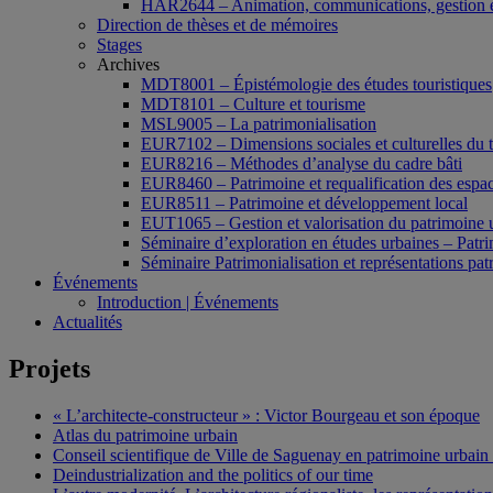
HAR2644 – Animation, communications, gestion e
Direction de thèses et de mémoires
Stages
Archives
MDT8001 – Épistémologie des études touristiques
MDT8101 – Culture et tourisme
MSL9005 – La patrimonialisation
EUR7102 – Dimensions sociales et culturelles du 
EUR8216 – Méthodes d’analyse du cadre bâti
EUR8460 – Patrimoine et requalification des espac
EUR8511 – Patrimoine et développement local
EUT1065 – Gestion et valorisation du patrimoine 
Séminaire d’exploration en études urbaines – Patrim
Séminaire Patrimonialisation et représentations pat
Événements
Introduction | Événements
Actualités
Projets
« L’architecte-constructeur » : Victor Bourgeau et son époque
Atlas du patrimoine urbain
Conseil scientifique de Ville de Saguenay en patrimoine urbain
Deindustrialization and the politics of our time