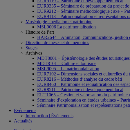
EUR9119 – Patrimoine et développement local
EUR9335 – Séminaire de préparation du projet de 
EUR9212 – Séminaire méthodologique : axe « Pat
EUR9118 – Patrimonialisation et représentations p
Muséologie, médiation et patrimoine
MSL9006 La patrimonialisation
Histoire de l’art
HAR2644 – Animation, communications, gestion e
Direction de thèses et de mémoires
Stages
Archives
MDT8001 – Épistémologie des études touristiques
MDT8101 – Culture et tourisme
MSL9005 – La patrimonialisation
EUR7102 – Dimensions sociales et culturelles du 
EUR8216 – Méthodes d’analyse du cadre bâti
EUR8460 – Patrimoine et requalification des espac
EUR8511 – Patrimoine et développement local
EUT1065 – Gestion et valorisation du patrimoine 
Séminaire d’exploration en études urbaines – Patrim
Séminaire Patrimonialisation et représentations pat
Événements
Introduction | Événements
Actualités