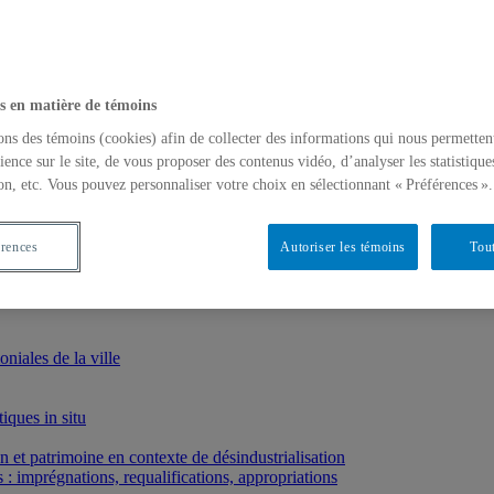
s en matière de témoins
ons des témoins (cookies) afin de collecter des informations qui nous permetten
ience sur le site, de vous proposer des contenus vidéo, d’analyser les statistique
on, etc. Vous pouvez personnaliser votre choix en sélectionnant « Préférences ».
érences
Autoriser les témoins
Tout
iales de la ville
iques in situ
et patrimoine en contexte de désindustrialisation
: imprégnations, requalifications, appropriations