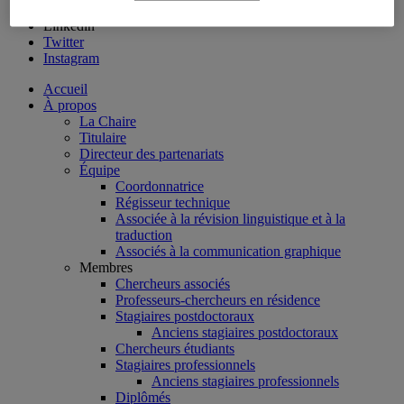
Facebook
Linkedin
Twitter
Instagram
Accueil
À propos
La Chaire
Titulaire
Directeur des partenariats
Équipe
Coordonnatrice
Régisseur technique
Associée à la révision linguistique et à la
traduction
Associés à la communication graphique
Membres
Chercheurs associés
Professeurs-chercheurs en résidence
Stagiaires postdoctoraux
Anciens stagiaires postdoctoraux
Chercheurs étudiants
Stagiaires professionnels
Anciens stagiaires professionnels
Diplômés