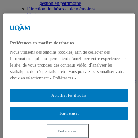
gestion en patrimoine
Direction de thèses et de mémoires
Stages
Archives
MDT8001 – Épistémologie des études
touristiques
MDT8101 – Culture et tourisme
MSL9005 – La patrimonialisation
Préférences en matière de témoins
EUR7102 – Dimensions sociales et culturelles du
Nous utilisons des témoins (cookies) afin de collecter des
tourisme
EUR8216 – Méthodes d’analyse du cadre bâti
informations qui nous permettent d’améliorer votre expérience sur
EUR8460 – Patrimoine et requalification des
le site, de vous proposer des contenus vidéo, d’analyser les
espaces urbains
statistiques de fréquentation, etc. Vous pouvez personnaliser votre
EUR8511 – Patrimoine et développement local
choix en sélectionnant « Préférences ».
EUT1065 – Gestion et valorisation du patrimoine
urbain
Séminaire d’exploration en études urbaines –
Autoriser les témoins
Patrimonialisation et représentations
patrimoniales en milieu urbain
Séminaire Patrimonialisation et représentations
Tout refuser
patrimoniales en milieu urbain
Événements
Introduction | Événements
Actualités
Préférences