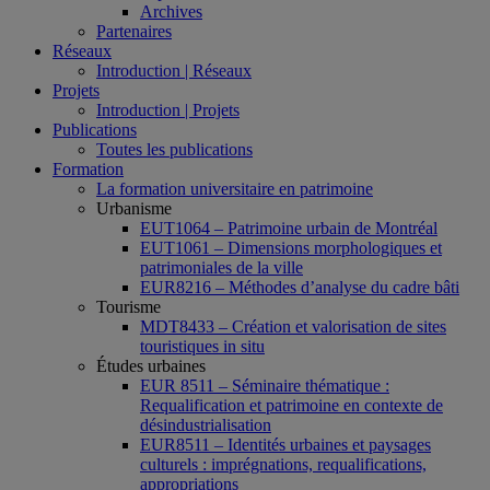
Archives
Partenaires
Réseaux
Introduction | Réseaux
Projets
Introduction | Projets
Publications
Toutes les publications
Formation
La formation universitaire en patrimoine
Urbanisme
EUT1064 – Patrimoine urbain de Montréal
EUT1061 – Dimensions morphologiques et
patrimoniales de la ville
EUR8216 – Méthodes d’analyse du cadre bâti
Tourisme
MDT8433 – Création et valorisation de sites
touristiques in situ
Études urbaines
EUR 8511 – Séminaire thématique :
Requalification et patrimoine en contexte de
désindustrialisation
EUR8511 – Identités urbaines et paysages
culturels : imprégnations, requalifications,
appropriations