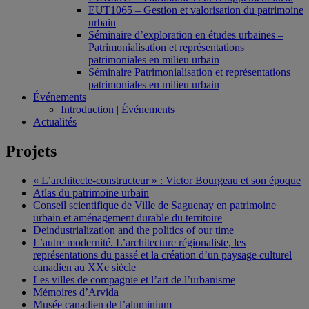
EUT1065 – Gestion et valorisation du patrimoine
urbain
Séminaire d’exploration en études urbaines –
Patrimonialisation et représentations
patrimoniales en milieu urbain
Séminaire Patrimonialisation et représentations
patrimoniales en milieu urbain
Événements
Introduction | Événements
Actualités
Projets
« L’architecte-constructeur » : Victor Bourgeau et son époque
Atlas du patrimoine urbain
Conseil scientifique de Ville de Saguenay en patrimoine
urbain et aménagement durable du territoire
Deindustrialization and the politics of our time
L’autre modernité. L’architecture régionaliste, les
représentations du passé et la création d’un paysage culturel
canadien au XXe siècle
Les villes de compagnie et l’art de l’urbanisme
Mémoires d’Arvida
Musée canadien de l’aluminium