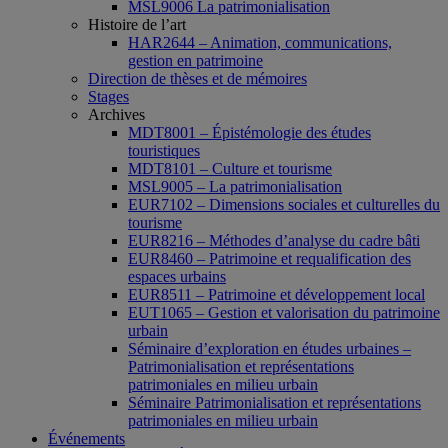
MSL9006 La patrimonialisation
Histoire de l’art
HAR2644 – Animation, communications,
gestion en patrimoine
Direction de thèses et de mémoires
Stages
Archives
MDT8001 – Épistémologie des études
touristiques
MDT8101 – Culture et tourisme
MSL9005 – La patrimonialisation
EUR7102 – Dimensions sociales et culturelles du
tourisme
EUR8216 – Méthodes d’analyse du cadre bâti
EUR8460 – Patrimoine et requalification des
espaces urbains
EUR8511 – Patrimoine et développement local
EUT1065 – Gestion et valorisation du patrimoine
urbain
Séminaire d’exploration en études urbaines –
Patrimonialisation et représentations
patrimoniales en milieu urbain
Séminaire Patrimonialisation et représentations
patrimoniales en milieu urbain
Événements