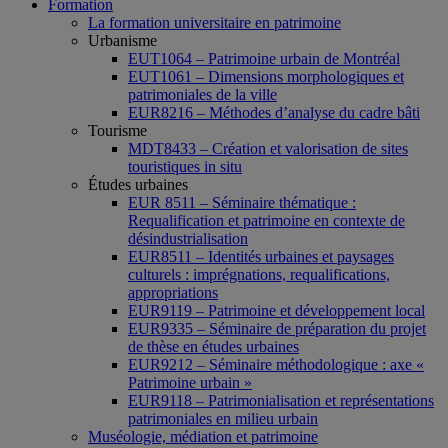
Formation
La formation universitaire en patrimoine
Urbanisme
EUT1064 – Patrimoine urbain de Montréal
EUT1061 – Dimensions morphologiques et
patrimoniales de la ville
EUR8216 – Méthodes d’analyse du cadre bâti
Tourisme
MDT8433 – Création et valorisation de sites
touristiques in situ
Études urbaines
EUR 8511 – Séminaire thématique :
Requalification et patrimoine en contexte de
désindustrialisation
EUR8511 – Identités urbaines et paysages
culturels : imprégnations, requalifications,
appropriations
EUR9119 – Patrimoine et développement local
EUR9335 – Séminaire de préparation du projet
de thèse en études urbaines
EUR9212 – Séminaire méthodologique : axe «
Patrimoine urbain »
EUR9118 – Patrimonialisation et représentations
patrimoniales en milieu urbain
Muséologie, médiation et patrimoine