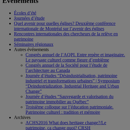
Événements
Écoles d’été
Journées d’étude
Quel avenir pour quelles églises? Deuxième conférence
internationale de Montréal sur l’avenir des églises
Rencontres internationales des chercheurs de la relève en
patrimoine
Séminaires régionaux
Autres événements
Congrès annuel de l’AQPI. Entre repère et imaginaire.
Le paysage culturel comme figure d’emblème
Congrès annuel de la Société pour l’étude de
l’architecture au Canada
Journée d’études “Désindustrialisation, patrimoine
industriel et transformations urbaines” | Symposium
“Deindustrialization, Industrial Heritage and Urban
Change”
Journée d’études “Sauvegarde et valorisation du
patrimoine immobilier au Québec”
Troisième colloque sur l’éducation patrimoniale.
Patrimoine culturel : tradition et mémoire
Archives
ACHS2016 What does heritage change?/Le
patrimoine, ça change quoi? CRSH