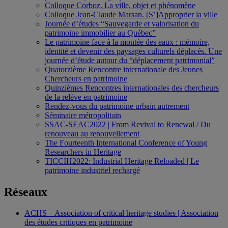
Colloque Corboz. La ville, objet et phénomène
Colloque Jean-Claude Marsan. [S’]Approprier la ville
Journée d’études “Sauvegarde et valorisation du
patrimoine immobilier au Québec”
Le patrimoine face à la montée des eaux : mémoire,
identité et devenir des paysages culturels déplacés. Une
journée d’étude autour du “déplacement patrimonial”
Quatorzième Rencontre internationale des Jeunes
Chercheurs en patrimoine
Quinzièmes Rencontres internationales des chercheurs
de la relève en patrimoine
Rendez-vous du patrimoine urbain autrement
Séminaire métropolitain
SSAC-SEAC2022 | From Revival to Renewal / Du
renouveau au renouvellement
The Fourteenth International Conference of Young
Researchers in Heritage
TICCIH2022: Industrial Heritage Reloaded | Le
patrimoine industriel rechargé
Réseaux
ACHS – Association of critical heritage studies | Association
des études critiques en patrimoine