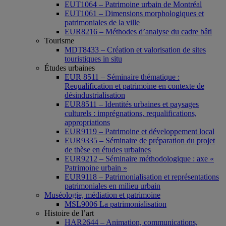
EUT1064 – Patrimoine urbain de Montréal
EUT1061 – Dimensions morphologiques et
patrimoniales de la ville
EUR8216 – Méthodes d’analyse du cadre bâti
Tourisme
MDT8433 – Création et valorisation de sites
touristiques in situ
Études urbaines
EUR 8511 – Séminaire thématique :
Requalification et patrimoine en contexte de
désindustrialisation
EUR8511 – Identités urbaines et paysages
culturels : imprégnations, requalifications,
appropriations
EUR9119 – Patrimoine et développement local
EUR9335 – Séminaire de préparation du projet
de thèse en études urbaines
EUR9212 – Séminaire méthodologique : axe «
Patrimoine urbain »
EUR9118 – Patrimonialisation et représentations
patrimoniales en milieu urbain
Muséologie, médiation et patrimoine
MSL9006 La patrimonialisation
Histoire de l’art
HAR2644 – Animation, communications,