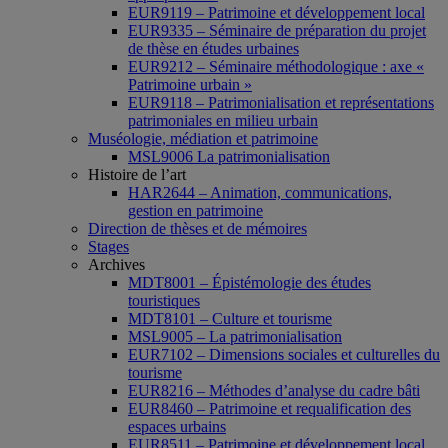
EUR9119 – Patrimoine et développement local
EUR9335 – Séminaire de préparation du projet
de thèse en études urbaines
EUR9212 – Séminaire méthodologique : axe «
Patrimoine urbain »
EUR9118 – Patrimonialisation et représentations
patrimoniales en milieu urbain
Muséologie, médiation et patrimoine
MSL9006 La patrimonialisation
Histoire de l’art
HAR2644 – Animation, communications,
gestion en patrimoine
Direction de thèses et de mémoires
Stages
Archives
MDT8001 – Épistémologie des études
touristiques
MDT8101 – Culture et tourisme
MSL9005 – La patrimonialisation
EUR7102 – Dimensions sociales et culturelles du
tourisme
EUR8216 – Méthodes d’analyse du cadre bâti
EUR8460 – Patrimoine et requalification des
espaces urbains
EUR8511 – Patrimoine et développement local