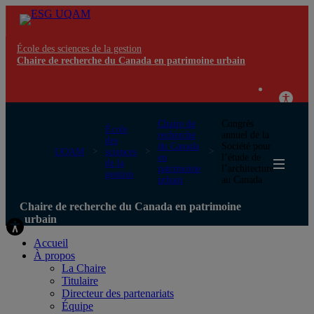
École des sciences de la gestion
Chaire de recherche du Canada en patrimoine urbain
Chaire de
Congrès
École
recherche
annuel de la
des
du Canada
Société pour
UQAM
sciences
en
l’étude de
de la
patrimoine
l’architecture
gestion
urbain
au Canada
Chaire de recherche du Canada en patrimoine
urbain
Accueil
À propos
La Chaire
Titulaire
Directeur des partenariats
Équipe