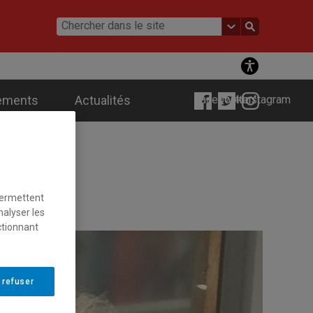
ements
Actualités
Facebook
Twitter
Instagram
permettent
nalyser les
ctionnant
 refuser