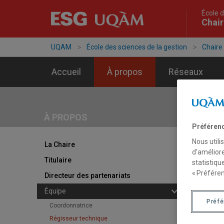
École d
Chair
UQAM
École des sciences de la gestion
Chaire
Accueil
À propos
Réseaux
À PROPOS
Préféren
Régi
Nous utili
Cl
La Chaire
d’améliore
Titulaire
statistiqu
« Préféren
Directeur des partenariats
Équipe
Préf
Coordonnatrice
Régisseur technique