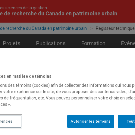
es sciences de la gestion
e de recherche du Canada en patrimoine urbain
 de recherche du Canada en patrimoine urbain
Régisseur technique
Projets
Publications
Formation
Évén
ces en matière de témoins
sseur technique
sons des témoins (cookies) afin de collecter des informations qui nous 
aude Lalonde
r votre expérience sur le site, de vous proposer des contenus vidéo, d’a
es de fréquentation, etc. Vous pouvez personnaliser votre choix en séle
ces ».
érences
Autoriser les témoins
Tout