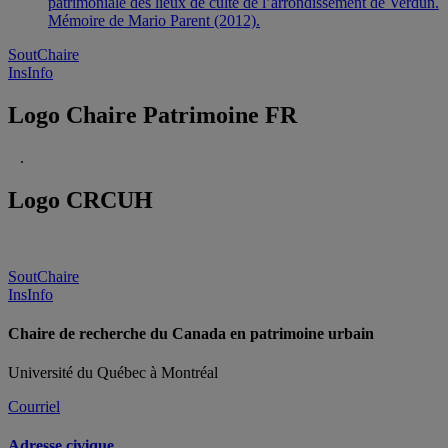
patrimoniale des lieux de culte de l’arrondissement de Verdun.
Mémoire de Mario Parent (2012).
SoutChaire
InsInfo
Logo Chaire Patrimoine FR
.
Logo CRCUH
SoutChaire
InsInfo
Chaire de recherche du Canada en patrimoine urbain
Université du Québec à Montréal
Courriel
Adresse civique