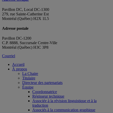
Pavillon DC, Local DC-1300
279, rue Sainte-Catherine Est
Montréal (Québec) H2X 1L5
Adresse postale
Pavillon DC-1200
C.P. 8888, Succursale Centre-Ville
Montréal (Québec) H3C 3P8
Courriel
Accueil
À propos
La Chaire
Titulaire
Directeur des partenariats
Équipe
Coordonnatrice
Régisseur technique
Associée à la révision linguistique et à la
traduction
Associés à la communication graphique