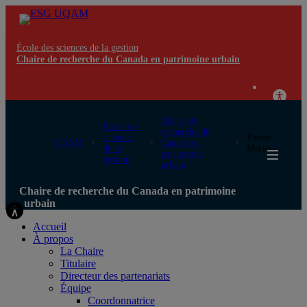
École des sciences de la gestion
Chaire de recherche du Canada en patrimoine urbain
Chaire de
École des
recherche du
sciences
Parent,
UQAM
Canada en
de la
Mario
patrimoine
gestion
urbain
Chaire de recherche du Canada en patrimoine
urbain
Accueil
À propos
La Chaire
Titulaire
Directeur des partenariats
Équipe
Coordonnatrice