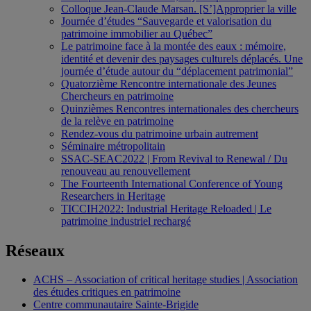
Colloque Jean-Claude Marsan. [S’]Approprier la ville
Journée d’études “Sauvegarde et valorisation du
patrimoine immobilier au Québec”
Le patrimoine face à la montée des eaux : mémoire,
identité et devenir des paysages culturels déplacés. Une
journée d’étude autour du “déplacement patrimonial”
Quatorzième Rencontre internationale des Jeunes
Chercheurs en patrimoine
Quinzièmes Rencontres internationales des chercheurs
de la relève en patrimoine
Rendez-vous du patrimoine urbain autrement
Séminaire métropolitain
SSAC-SEAC2022 | From Revival to Renewal / Du
renouveau au renouvellement
The Fourteenth International Conference of Young
Researchers in Heritage
TICCIH2022: Industrial Heritage Reloaded | Le
patrimoine industriel rechargé
Réseaux
ACHS – Association of critical heritage studies | Association
des études critiques en patrimoine
Centre communautaire Sainte-Brigide