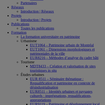
Partenaires
Réseaux
Introduction | Réseaux
Projets
Introduction | Projets
Publications
Toutes les publications
Formation
La formation universitaire en patrimoine
Urbanisme
EUT1064 – Patrimoine urbain de Montréal
EUT1061 – Dimensions morphologiques et
patrimoniales de la ville
EUR8216 – Méthodes d’analyse du cadre bâti
Tourisme
MDT8433 – Création et valorisation de sites
touristiques in situ
Études urbaines
EUR 8511 – Séminaire thématique :
Requalification et patrimoine en contexte de
désindustrialisation
EUR8511 – Identités urbaines et paysages
culturels : imprégnations, requalifications,
appropriations
EUR9119 – Patrimoine et développement local