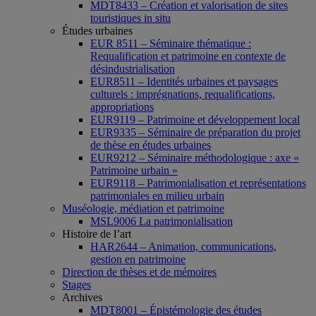
MDT8433 – Création et valorisation de sites
touristiques in situ
Études urbaines
EUR 8511 – Séminaire thématique :
Requalification et patrimoine en contexte de
désindustrialisation
EUR8511 – Identités urbaines et paysages
culturels : imprégnations, requalifications,
appropriations
EUR9119 – Patrimoine et développement local
EUR9335 – Séminaire de préparation du projet
de thèse en études urbaines
EUR9212 – Séminaire méthodologique : axe «
Patrimoine urbain »
EUR9118 – Patrimonialisation et représentations
patrimoniales en milieu urbain
Muséologie, médiation et patrimoine
MSL9006 La patrimonialisation
Histoire de l’art
HAR2644 – Animation, communications,
gestion en patrimoine
Direction de thèses et de mémoires
Stages
Archives
MDT8001 – Épistémologie des études