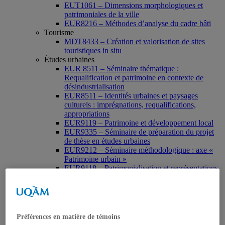
EUT1061 – Dimensions morphologiques et
patrimoniales de la ville
EUR8216 – Méthodes d’analyse du cadre bâti
Tourisme
MDT8433 – Création et valorisation de sites
touristiques in situ
Études urbaines
EUR 8511 – Séminaire thématique :
Requalification et patrimoine en contexte de
désindustrialisation
EUR8511 – Identités urbaines et paysages
culturels : imprégnations, requalifications,
appropriations
EUR9119 – Patrimoine et développement local
EUR9335 – Séminaire de préparation du projet
de thèse en études urbaines
EUR9212 – Séminaire méthodologique : axe «
Patrimoine urbain »
EUR9118 – Patrimonialisation et représentations
patrimoniales en milieu urbain
Muséologie, médiation et patrimoine
MSL9006 La patrimonialisation
Histoire de l’art
HAR2644 – Animation, communications,
Préférences en matière de témoins
gestion en patrimoine