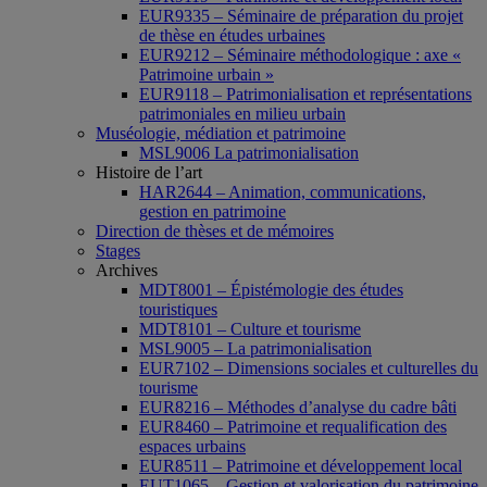
EUR9335 – Séminaire de préparation du projet
de thèse en études urbaines
EUR9212 – Séminaire méthodologique : axe «
Patrimoine urbain »
EUR9118 – Patrimonialisation et représentations
patrimoniales en milieu urbain
Muséologie, médiation et patrimoine
MSL9006 La patrimonialisation
Histoire de l’art
HAR2644 – Animation, communications,
gestion en patrimoine
Direction de thèses et de mémoires
Stages
Archives
MDT8001 – Épistémologie des études
touristiques
MDT8101 – Culture et tourisme
MSL9005 – La patrimonialisation
EUR7102 – Dimensions sociales et culturelles du
tourisme
EUR8216 – Méthodes d’analyse du cadre bâti
EUR8460 – Patrimoine et requalification des
espaces urbains
EUR8511 – Patrimoine et développement local
EUT1065 – Gestion et valorisation du patrimoine