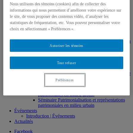
Direction de thèses et de mémoires
Nous utilisons des témoins (cookies) afin de collecter des
Stages
informations qui nous permettent d’améliorer votre expérience sur
Archives
le site, de vous proposer des contenus vidéo, d’analyser les
MDT8001 – Épistémologie des études
statistiques de fréquentation, etc. Vous pouvez personnaliser votre
touristiques
choix en sélectionnant « Préférences ».
MDT8101 – Culture et tourisme
MSL9005 – La patrimonialisation
EUR7102 – Dimensions sociales et culturelles du
Autoriser les témoins
tourisme
EUR8216 – Méthodes d’analyse du cadre bâti
EUR8460 – Patrimoine et requalification des
espaces urbains
Tout refuser
EUR8511 – Patrimoine et développement local
EUT1065 – Gestion et valorisation du patrimoine
urbain
Préférences
Séminaire d’exploration en études urbaines –
Patrimonialisation et représentations
patrimoniales en milieu urbain
Séminaire Patrimonialisation et représentations
patrimoniales en milieu urbain
Événements
Introduction | Événements
Actualités
Facebook