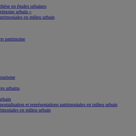
thèse en études urbaines
rimoine urbain »
atrimoniales en milieu urbain
n patrimoine
tourisme
es urbains
urbain
onialisation et représentations patrimoniales en milieu urbain
rimoniales en milieu urbain