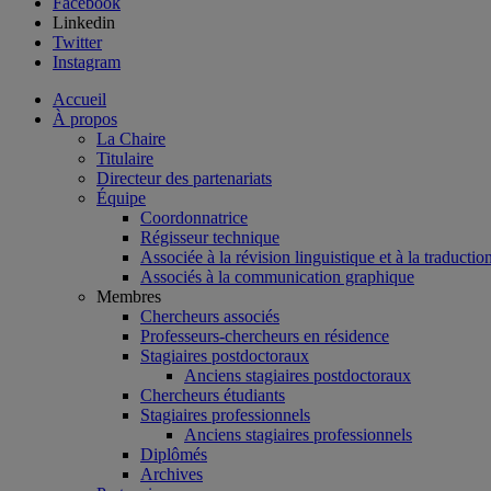
Facebook
Linkedin
Twitter
Instagram
Accueil
À propos
La Chaire
Titulaire
Directeur des partenariats
Équipe
Coordonnatrice
Régisseur technique
Associée à la révision linguistique et à la traductio
Associés à la communication graphique
Membres
Chercheurs associés
Professeurs-chercheurs en résidence
Stagiaires postdoctoraux
Anciens stagiaires postdoctoraux
Chercheurs étudiants
Stagiaires professionnels
Anciens stagiaires professionnels
Diplômés
Archives