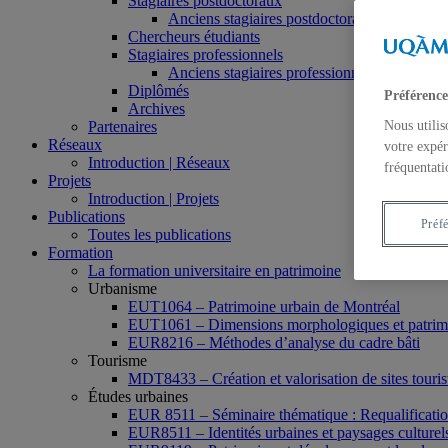
Stagiaires postdoctoraux
Anciens stagiaires postdoctoraux
Chercheurs étudiants
Stagiaires professionnels
Anciens stagiaires professionnels
Diplômés
Préférence
Archives
Partenaires
Nous utilis
Réseaux
votre expér
Introduction | Réseaux
fréquentati
Projets
Introduction | Projets
Publications
Préf
Toutes les publications
Formation
La formation universitaire en patrimoine
Urbanisme
EUT1064 – Patrimoine urbain de Montréal
EUT1061 – Dimensions morphologiques et patrimon
EUR8216 – Méthodes d’analyse du cadre bâti
Tourisme
MDT8433 – Création et valorisation de sites tourist
Études urbaines
EUR 8511 – Séminaire thématique : Requalification 
EUR8511 – Identités urbaines et paysages culturels 