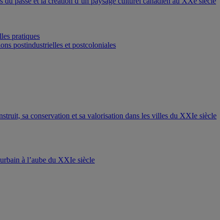
ons du passé et la création d’un paysage culturel canadien au XXe siècle
les pratiques
ons postindustrielles et postcoloniales
nstruit, sa conservation et sa valorisation dans les villes du XXIe siècle
t urbain à l’aube du XXIe siècle