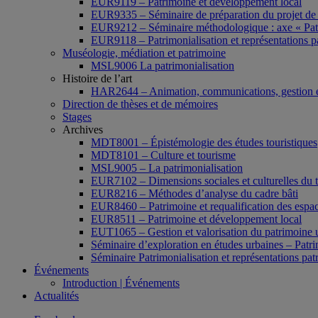
EUR9119 – Patrimoine et développement local
EUR9335 – Séminaire de préparation du projet de 
EUR9212 – Séminaire méthodologique : axe « Pat
EUR9118 – Patrimonialisation et représentations p
Muséologie, médiation et patrimoine
MSL9006 La patrimonialisation
Histoire de l’art
HAR2644 – Animation, communications, gestion e
Direction de thèses et de mémoires
Stages
Archives
MDT8001 – Épistémologie des études touristiques
MDT8101 – Culture et tourisme
MSL9005 – La patrimonialisation
EUR7102 – Dimensions sociales et culturelles du 
EUR8216 – Méthodes d’analyse du cadre bâti
EUR8460 – Patrimoine et requalification des espac
EUR8511 – Patrimoine et développement local
EUT1065 – Gestion et valorisation du patrimoine 
Séminaire d’exploration en études urbaines – Patrim
Séminaire Patrimonialisation et représentations pat
Événements
Introduction | Événements
Actualités