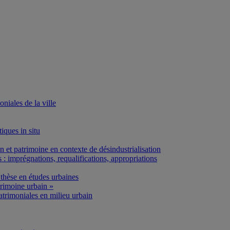
iales de la ville
iques in situ
et patrimoine en contexte de désindustrialisation
: imprégnations, requalifications, appropriations
thèse en études urbaines
rimoine urbain »
atrimoniales en milieu urbain