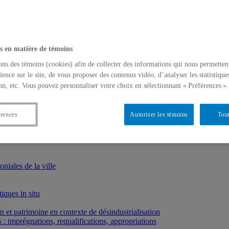
s en matière de témoins
ons des témoins (cookies) afin de collecter des informations qui nous permetten
ience sur le site, de vous proposer des contenus vidéo, d’analyser les statistique
on, etc. Vous pouvez personnaliser votre choix en sélectionnant « Préférences ».
érences
Autoriser les témoins
Tout
iales de la ville
iques in situ
et patrimoine en contexte de désindustrialisation
: imprégnations, requalifications, appropriations