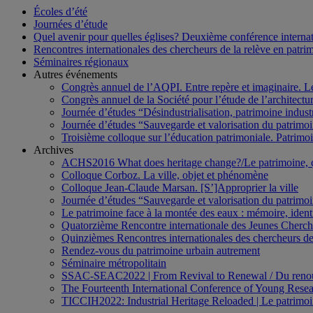
Écoles d’été
Journées d’étude
Quel avenir pour quelles églises? Deuxième conférence internati
Rencontres internationales des chercheurs de la relève en patri
Séminaires régionaux
Autres événements
Congrès annuel de l’AQPI. Entre repère et imaginaire. 
Congrès annuel de la Société pour l’étude de l’architect
Journée d’études “Désindustrialisation, patrimoine indus
Journée d’études “Sauvegarde et valorisation du patrim
Troisième colloque sur l’éducation patrimoniale. Patrimoin
Archives
ACHS2016 What does heritage change?/Le patrimoine,
Colloque Corboz. La ville, objet et phénomène
Colloque Jean-Claude Marsan. [S’]Approprier la ville
Journée d’études “Sauvegarde et valorisation du patrim
Le patrimoine face à la montée des eaux : mémoire, ident
Quatorzième Rencontre internationale des Jeunes Cherch
Quinzièmes Rencontres internationales des chercheurs de
Rendez-vous du patrimoine urbain autrement
Séminaire métropolitain
SSAC-SEAC2022 | From Revival to Renewal / Du renou
The Fourteenth International Conference of Young Resea
TICCIH2022: Industrial Heritage Reloaded | Le patrimoin