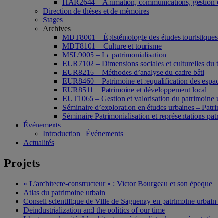
HAR2644 – Animation, communications, gestion e
Direction de thèses et de mémoires
Stages
Archives
MDT8001 – Épistémologie des études touristiques
MDT8101 – Culture et tourisme
MSL9005 – La patrimonialisation
EUR7102 – Dimensions sociales et culturelles du 
EUR8216 – Méthodes d’analyse du cadre bâti
EUR8460 – Patrimoine et requalification des espac
EUR8511 – Patrimoine et développement local
EUT1065 – Gestion et valorisation du patrimoine 
Séminaire d’exploration en études urbaines – Patrim
Séminaire Patrimonialisation et représentations pat
Événements
Introduction | Événements
Actualités
Projets
« L’architecte-constructeur » : Victor Bourgeau et son époque
Atlas du patrimoine urbain
Conseil scientifique de Ville de Saguenay en patrimoine urbain
Deindustrialization and the politics of our time