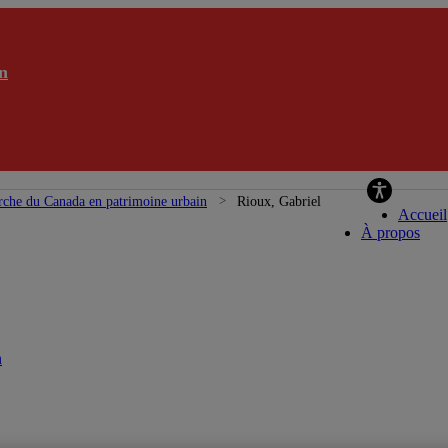
n
Chai
rche du Canada en patrimoine urbain
Rioux, Gabriel
Accueil
À propos
n