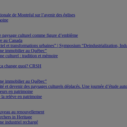
onale de Montréal sur l’avenir des églises
moine
Le paysage culturel comme figure d’emblème
ure au Canada
triel et transformations urbaines” | Symposium “Deindustrialization, In
oine immobilier au Québec”
e culturel : tradition et mémoire
 ça change quoi? CRSH
oine immobilier au Québec”
ité et devenir des paysages culturels déplacés. Une journée d’étude au
eurs en patrimoine
 la relève en patrimoine
veau au renouvellement
rchers in Heritage
e industriel rechargé