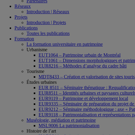
Partenaires
Réseaux
Introduction | Réseaux
Projets
Introduction | Projets
Publications
Toutes les publications
Formation
La formation universitaire en patrimoine
Urbanisme
EUT1064 – Patrimoine urbain de Montréal
EUT1061 – Dimensions morphologiques et patrimon
EUR8216 – Méthodes d’analyse du cadre bâti
Tourisme
MDT8433 – Création et valorisation de sites tourist
Études urbaines
EUR 8511 – Séminaire thématique : Requalification 
EUR8511 – Identités urbaines et paysages culturels 
EUR9119 – Patrimoine et développement local
EUR9335 – Séminaire de préparation du projet de 
EUR9212 – Séminaire méthodologique : axe « Pat
EUR9118 – Patrimonialisation et représentations p
Muséologie, médiation et patrimoine
MSL9006 La patrimonialisation
Histoire de l’art