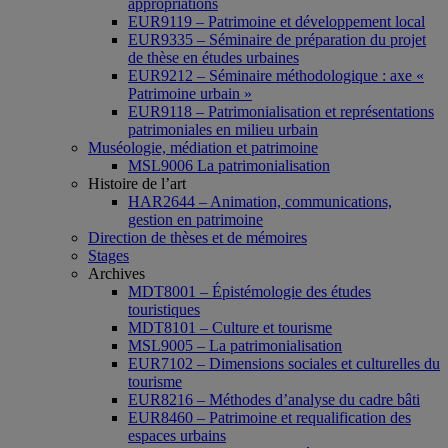
appropriations
EUR9119 – Patrimoine et développement local
EUR9335 – Séminaire de préparation du projet
de thèse en études urbaines
EUR9212 – Séminaire méthodologique : axe «
Patrimoine urbain »
EUR9118 – Patrimonialisation et représentations
patrimoniales en milieu urbain
Muséologie, médiation et patrimoine
MSL9006 La patrimonialisation
Histoire de l’art
HAR2644 – Animation, communications,
gestion en patrimoine
Direction de thèses et de mémoires
Stages
Archives
MDT8001 – Épistémologie des études
touristiques
MDT8101 – Culture et tourisme
MSL9005 – La patrimonialisation
EUR7102 – Dimensions sociales et culturelles du
tourisme
EUR8216 – Méthodes d’analyse du cadre bâti
EUR8460 – Patrimoine et requalification des
espaces urbains