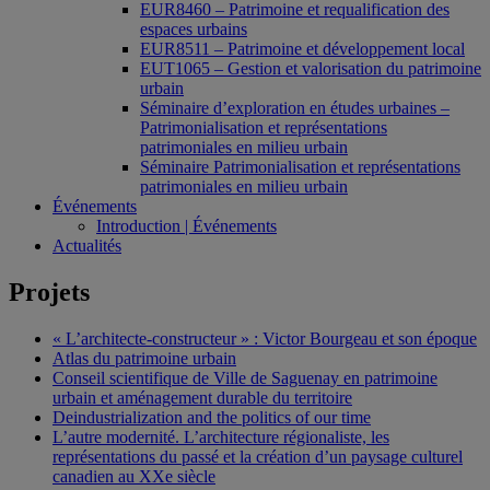
EUR8460 – Patrimoine et requalification des
espaces urbains
EUR8511 – Patrimoine et développement local
EUT1065 – Gestion et valorisation du patrimoine
urbain
Séminaire d’exploration en études urbaines –
Patrimonialisation et représentations
patrimoniales en milieu urbain
Séminaire Patrimonialisation et représentations
patrimoniales en milieu urbain
Événements
Introduction | Événements
Actualités
Projets
« L’architecte-constructeur » : Victor Bourgeau et son époque
Atlas du patrimoine urbain
Conseil scientifique de Ville de Saguenay en patrimoine
urbain et aménagement durable du territoire
Deindustrialization and the politics of our time
L’autre modernité. L’architecture régionaliste, les
représentations du passé et la création d’un paysage culturel
canadien au XXe siècle