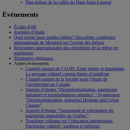
Plan églises de la vallée du Haut-Saint-Laurent
Événements
Écoles d’été
Journées d’étude
Quel avenir pour quelles églises? Deuxième conférence
internationale de Montréal sur l’avenir des églises
Rencontres internationales des chercheurs de la relève en
patrimoine
Séminaires régionaux
Autres événements
Congrès annuel de l’AQPI. Entre repère et imaginaire.
Le paysage culturel comme figure d’emblème
Congrès annuel de la Société pour l’étude de
l’architecture au Canada
Journée d’études “Désindustrialisation, patrimoine
industriel et transformations urbaines” | Symposium
“Deindustrialization, Industrial Heritage and Urban
Change”
Journée d’études “Sauvegarde et valorisation du
patrimoine immobilier au Québec”
Troisième colloque sur l’éducation patrimoniale.
Patrimoine culturel : tradition et mémoire