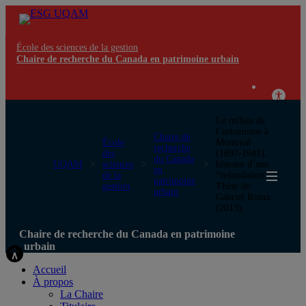
École des sciences de la gestion
Chaire de recherche du Canada en patrimoine urbain
Le milieu de
l’urbanisme à
Chaire de
École
Montréal
recherche
des
(1897-1941),
du Canada
UQAM
sciences
histoire d’une
en
de la
“refondation”.
patrimoine
gestion
Thèse de
urbain
Gabriel Rioux
(2013).
Chaire de recherche du Canada en patrimoine
urbain
Accueil
À propos
La Chaire