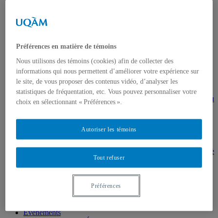
MSL9006 La patrimonialisation
Histoire de l’art
HAR2644 – Animation, communications,
gestion en patrimoine
Direction de thèses et de mémoires
Stages
Préférences en matière de témoins
Archives
Nous utilisons des témoins (cookies) afin de collecter des
MDT8001 – Épistémologie des études
informations qui nous permettent d’améliorer votre expérience sur
touristiques
MDT8101 – Culture et tourisme
le site, de vous proposer des contenus vidéo, d’analyser les
MSL9005 – La patrimonialisation
statistiques de fréquentation, etc. Vous pouvez personnaliser votre
EUR7102 – Dimensions sociales et culturelles du
choix en sélectionnant « Préférences ».
tourisme
EUR8216 – Méthodes d’analyse du cadre bâti
EUR8460 – Patrimoine et requalification des
Autoriser les témoins
espaces urbains
EUR8511 – Patrimoine et développement local
EUT1065 – Gestion et valorisation du patrimoine
Tout refuser
urbain
Séminaire d’exploration en études urbaines –
Patrimonialisation et représentations
patrimoniales en milieu urbain
Préférences
Séminaire Patrimonialisation et représentations
patrimoniales en milieu urbain
Événements