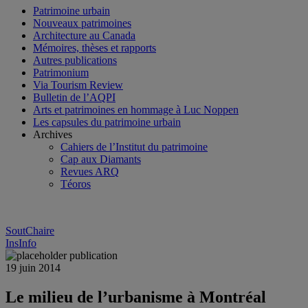
Patrimoine urbain
Nouveaux patrimoines
Architecture au Canada
Mémoires, thèses et rapports
Autres publications
Patrimonium
Via Tourism Review
Bulletin de l’AQPI
Arts et patrimoines en hommage à Luc Noppen
Les capsules du patrimoine urbain
Archives
Cahiers de l’Institut du patrimoine
Cap aux Diamants
Revues ARQ
Téoros
SoutChaire
InsInfo
19 juin 2014
Le milieu de l’urbanisme à Montréal