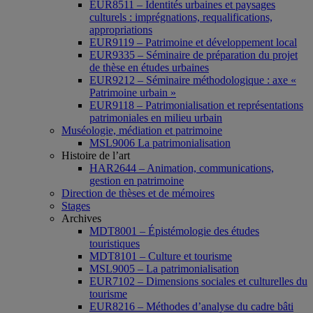
EUR8511 – Identités urbaines et paysages
culturels : imprégnations, requalifications,
appropriations
EUR9119 – Patrimoine et développement local
EUR9335 – Séminaire de préparation du projet
de thèse en études urbaines
EUR9212 – Séminaire méthodologique : axe «
Patrimoine urbain »
EUR9118 – Patrimonialisation et représentations
patrimoniales en milieu urbain
Muséologie, médiation et patrimoine
MSL9006 La patrimonialisation
Histoire de l’art
HAR2644 – Animation, communications,
gestion en patrimoine
Direction de thèses et de mémoires
Stages
Archives
MDT8001 – Épistémologie des études
touristiques
MDT8101 – Culture et tourisme
MSL9005 – La patrimonialisation
EUR7102 – Dimensions sociales et culturelles du
tourisme
EUR8216 – Méthodes d’analyse du cadre bâti