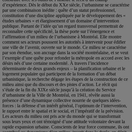
d’expérience. Dès le début du XXe siècle, l’urbanisme se caractérise
par une combinaison inédite : quête d’un statut professionnel,
constitution d’une discipline appliquée par le développement des «
études urbaines » et élargissement d’un domaine d’intervention
publique. Partant de l’idée qu’un regard transversal permettrait de
reconnaître cette spécificité, la thèse porte sur l’émergence et
l’affirmation d’un milieu de l’urbanisme à Montréal. Elle montre
comment ses acteurs poussent les autorités à intervenir pour édifier
une ville de l’avenir, ouverte sur le monde. Ce milieu se caractérise
par son étendue, son ancrage dans la société montréalaise, et se veut
l’exemple d’une quête pour refonder la métropole en accord avec les
désirs nés d’une certaine modernité. À travers l’incidence
déterminante de deux grands enjeux – la planification urbaine et le
logement populaire qui participent de la formation d’un débat
urbanistique, la recherche dégage les étapes de la construction de ce
milieu ainsi que du discours et des pistes d’action. Le récit qui
s’étale de la fin du XIXe siècle jusqu’à la création du Service
d’urbanisme de la Ville de Montréal, en 1941, révèle aussi la
présence d’une dynamique collective nourrie de quelques idées-
forces : la défense d’un intérêt général, l’optimum de l’intervention,
le rapport entre le spatial et le social, et l’impératif de la prévision.
Les acteurs du milieu ont pris acte du monde qui se transformait
sous leurs yeux et ont témoigné d’une attitude volontaire devant la
rapide expansion urbaine. Conscients de leur force commune, ils ont