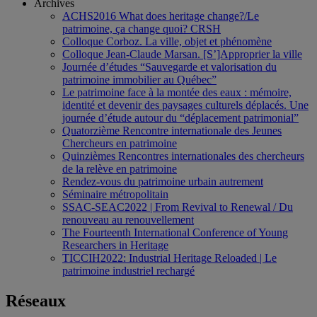
Archives
ACHS2016 What does heritage change?/Le
patrimoine, ça change quoi? CRSH
Colloque Corboz. La ville, objet et phénomène
Colloque Jean-Claude Marsan. [S’]Approprier la ville
Journée d’études “Sauvegarde et valorisation du
patrimoine immobilier au Québec”
Le patrimoine face à la montée des eaux : mémoire,
identité et devenir des paysages culturels déplacés. Une
journée d’étude autour du “déplacement patrimonial”
Quatorzième Rencontre internationale des Jeunes
Chercheurs en patrimoine
Quinzièmes Rencontres internationales des chercheurs
de la relève en patrimoine
Rendez-vous du patrimoine urbain autrement
Séminaire métropolitain
SSAC-SEAC2022 | From Revival to Renewal / Du
renouveau au renouvellement
The Fourteenth International Conference of Young
Researchers in Heritage
TICCIH2022: Industrial Heritage Reloaded | Le
patrimoine industriel rechargé
Réseaux