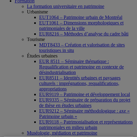
Formation
La formation universitaire en patrimoine
Urbanisme
EUT1064 – Patrimoine urbain de Montréal
EUT1061 – Dimensions morphologiques et
patrimoniales de la ville
EUR8216 – Méthodes d’analyse du cadre bâti
Tourisme
MDT8433 – Création et valorisation de sites
touristiques in situ
Études urbaines
EUR 8511 – Séminaire thématique :
Requalification et patrimoine en contexte de
désindustrialisation
EUR8511 – Identités urbaines et paysages
culturels : imprégnations, requalifications,
appropriations
EUR9119 – Patrimoine et développement local
EUR9335 – Séminaire de préparation du projet
de thèse en études urbaines
EUR9212 – Séminaire méthodologique : axe «
Patrimoine urbain »
EUR9118 – Patrimonialisation et représentations
patrimoniales en milieu urbain
Muséologie, médiation et patrimoine