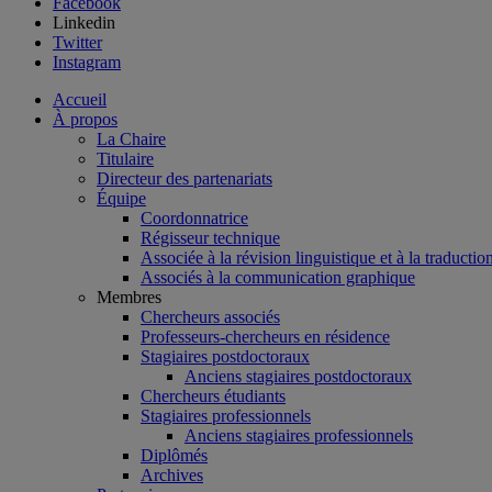
Facebook
Linkedin
Twitter
Instagram
Accueil
À propos
La Chaire
Titulaire
Directeur des partenariats
Équipe
Coordonnatrice
Régisseur technique
Associée à la révision linguistique et à la traductio
Associés à la communication graphique
Membres
Chercheurs associés
Professeurs-chercheurs en résidence
Stagiaires postdoctoraux
Anciens stagiaires postdoctoraux
Chercheurs étudiants
Stagiaires professionnels
Anciens stagiaires professionnels
Diplômés
Archives