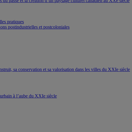
ons du passé et la création d’un paysage culturel canadien au XXe siècle
les pratiques
ons postindustrielles et postcoloniales
nstruit, sa conservation et sa valorisation dans les villes du XXIe siècle
t urbain à l’aube du XXIe siècle