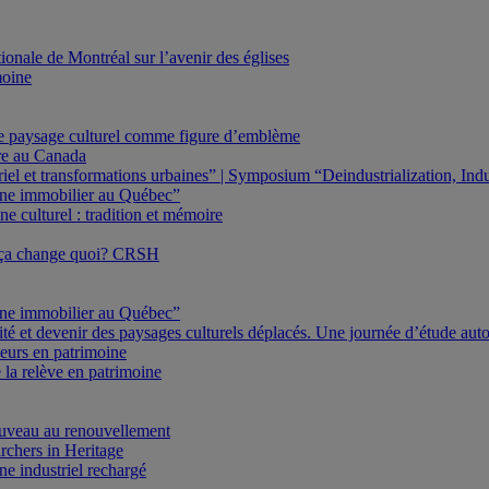
onale de Montréal sur l’avenir des églises
moine
Le paysage culturel comme figure d’emblème
ure au Canada
triel et transformations urbaines” | Symposium “Deindustrialization, In
oine immobilier au Québec”
e culturel : tradition et mémoire
 ça change quoi? CRSH
oine immobilier au Québec”
ité et devenir des paysages culturels déplacés. Une journée d’étude au
eurs en patrimoine
 la relève en patrimoine
veau au renouvellement
rchers in Heritage
e industriel rechargé