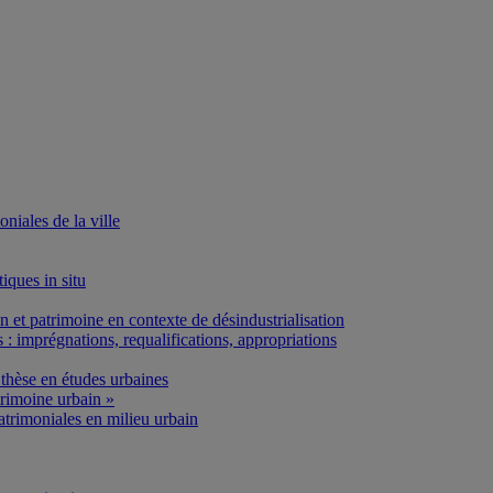
iales de la ville
iques in situ
et patrimoine en contexte de désindustrialisation
: imprégnations, requalifications, appropriations
thèse en études urbaines
rimoine urbain »
atrimoniales en milieu urbain