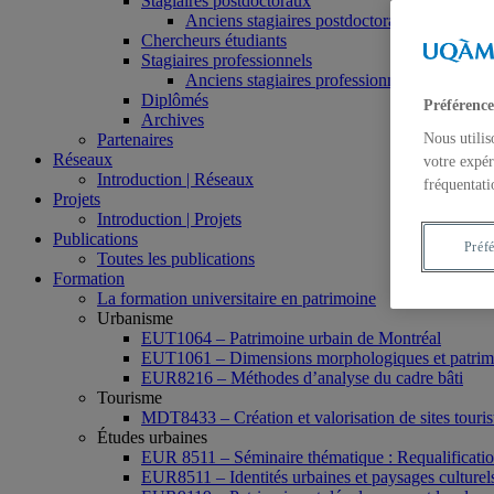
Stagiaires postdoctoraux
Anciens stagiaires postdoctoraux
Chercheurs étudiants
Stagiaires professionnels
Anciens stagiaires professionnels
Diplômés
Préférence
Archives
Partenaires
Nous utilis
Réseaux
votre expér
Introduction | Réseaux
fréquentati
Projets
Introduction | Projets
Publications
Préf
Toutes les publications
Formation
La formation universitaire en patrimoine
Urbanisme
EUT1064 – Patrimoine urbain de Montréal
EUT1061 – Dimensions morphologiques et patrimon
EUR8216 – Méthodes d’analyse du cadre bâti
Tourisme
MDT8433 – Création et valorisation de sites tourist
Études urbaines
EUR 8511 – Séminaire thématique : Requalification 
EUR8511 – Identités urbaines et paysages culturels 