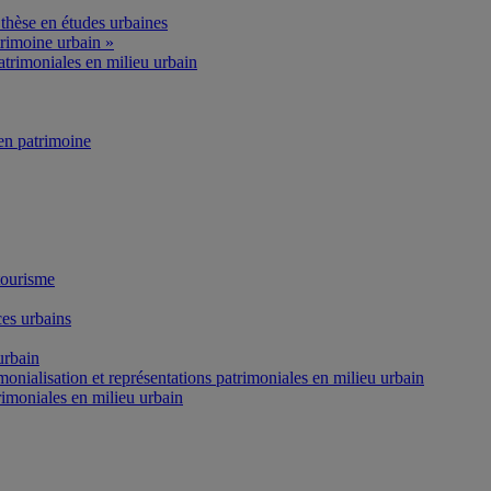
thèse en études urbaines
rimoine urbain »
atrimoniales en milieu urbain
n patrimoine
tourisme
es urbains
urbain
onialisation et représentations patrimoniales en milieu urbain
rimoniales en milieu urbain