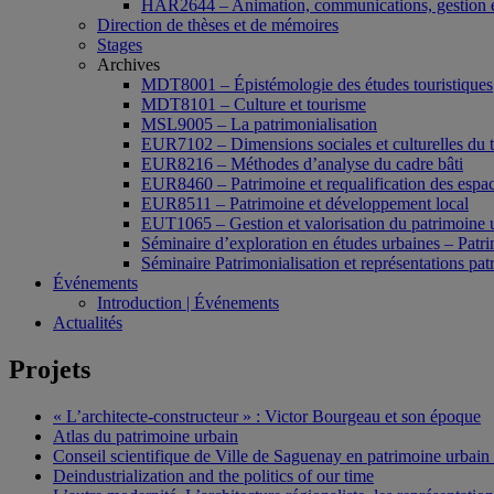
HAR2644 – Animation, communications, gestion e
Direction de thèses et de mémoires
Stages
Archives
MDT8001 – Épistémologie des études touristiques
MDT8101 – Culture et tourisme
MSL9005 – La patrimonialisation
EUR7102 – Dimensions sociales et culturelles du 
EUR8216 – Méthodes d’analyse du cadre bâti
EUR8460 – Patrimoine et requalification des espac
EUR8511 – Patrimoine et développement local
EUT1065 – Gestion et valorisation du patrimoine 
Séminaire d’exploration en études urbaines – Patrim
Séminaire Patrimonialisation et représentations pat
Événements
Introduction | Événements
Actualités
Projets
« L’architecte-constructeur » : Victor Bourgeau et son époque
Atlas du patrimoine urbain
Conseil scientifique de Ville de Saguenay en patrimoine urbain
Deindustrialization and the politics of our time