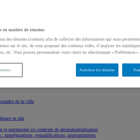
s en matière de témoins
ons des témoins (cookies) afin de collecter des informations qui nous permetten
ience sur le site, de vous proposer des contenus vidéo, d’analyser les statistique
on, etc. Vous pouvez personnaliser votre choix en sélectionnant « Préférences ».
érences
Autoriser les témoins
Tout
iales de la ville
iques in situ
et patrimoine en contexte de désindustrialisation
: imprégnations, requalifications, appropriations