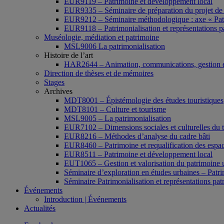
EUR9119 – Patrimoine et développement local
EUR9335 – Séminaire de préparation du projet de 
EUR9212 – Séminaire méthodologique : axe « Pat
EUR9118 – Patrimonialisation et représentations p
Muséologie, médiation et patrimoine
MSL9006 La patrimonialisation
Histoire de l’art
HAR2644 – Animation, communications, gestion e
Direction de thèses et de mémoires
Stages
Archives
MDT8001 – Épistémologie des études touristiques
MDT8101 – Culture et tourisme
MSL9005 – La patrimonialisation
EUR7102 – Dimensions sociales et culturelles du 
EUR8216 – Méthodes d’analyse du cadre bâti
EUR8460 – Patrimoine et requalification des espac
EUR8511 – Patrimoine et développement local
EUT1065 – Gestion et valorisation du patrimoine 
Séminaire d’exploration en études urbaines – Patrim
Séminaire Patrimonialisation et représentations pat
Événements
Introduction | Événements
Actualités