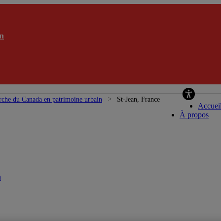
n
Cha
rche du Canada en patrimoine urbain
St-Jean, France
Accuei
À propos
n