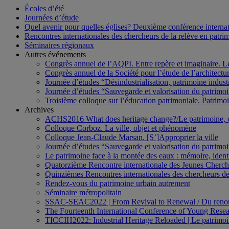
Écoles d’été
Journées d’étude
Quel avenir pour quelles églises? Deuxième conférence internati
Rencontres internationales des chercheurs de la relève en patri
Séminaires régionaux
Autres événements
Congrès annuel de l’AQPI. Entre repère et imaginaire. 
Congrès annuel de la Société pour l’étude de l’architect
Journée d’études “Désindustrialisation, patrimoine indus
Journée d’études “Sauvegarde et valorisation du patrim
Troisième colloque sur l’éducation patrimoniale. Patrimoin
Archives
ACHS2016 What does heritage change?/Le patrimoine,
Colloque Corboz. La ville, objet et phénomène
Colloque Jean-Claude Marsan. [S’]Approprier la ville
Journée d’études “Sauvegarde et valorisation du patrim
Le patrimoine face à la montée des eaux : mémoire, ident
Quatorzième Rencontre internationale des Jeunes Cherch
Quinzièmes Rencontres internationales des chercheurs de
Rendez-vous du patrimoine urbain autrement
Séminaire métropolitain
SSAC-SEAC2022 | From Revival to Renewal / Du renou
The Fourteenth International Conference of Young Resea
TICCIH2022: Industrial Heritage Reloaded | Le patrimoin