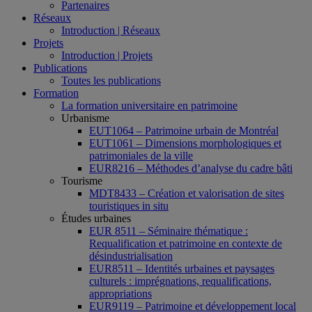
Partenaires
Réseaux
Introduction | Réseaux
Projets
Introduction | Projets
Publications
Toutes les publications
Formation
La formation universitaire en patrimoine
Urbanisme
EUT1064 – Patrimoine urbain de Montréal
EUT1061 – Dimensions morphologiques et
patrimoniales de la ville
EUR8216 – Méthodes d’analyse du cadre bâti
Tourisme
MDT8433 – Création et valorisation de sites
touristiques in situ
Études urbaines
EUR 8511 – Séminaire thématique :
Requalification et patrimoine en contexte de
désindustrialisation
EUR8511 – Identités urbaines et paysages
culturels : imprégnations, requalifications,
appropriations
EUR9119 – Patrimoine et développement local