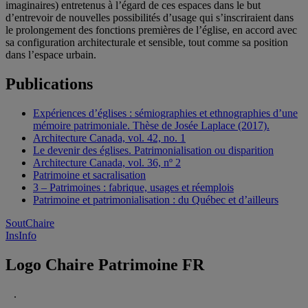
imaginaires) entretenus à l’égard de ces espaces dans le but
d’entrevoir de nouvelles possibilités d’usage qui s’inscriraient dans
le prolongement des fonctions premières de l’église, en accord avec
sa configuration architecturale et sensible, tout comme sa position
dans l’espace urbain.
Publications
Expériences d’églises : sémiographies et ethnographies d’une
mémoire patrimoniale. Thèse de Josée Laplace (2017).
Architecture Canada, vol. 42, no. 1
Le devenir des églises. Patrimonialisation ou disparition
Architecture Canada, vol. 36, nº 2
Patrimoine et sacralisation
3 – Patrimoines : fabrique, usages et réemplois
Patrimoine et patrimonialisation : du Québec et d’ailleurs
SoutChaire
InsInfo
Logo Chaire Patrimoine FR
.