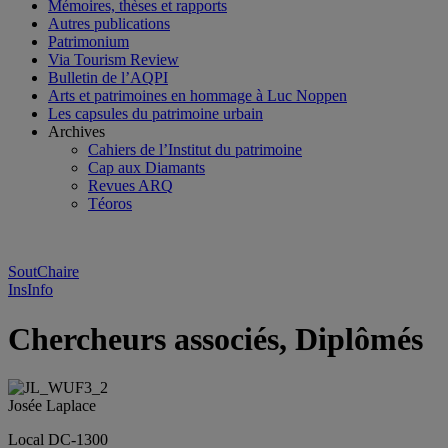
Mémoires, thèses et rapports
Autres publications
Patrimonium
Via Tourism Review
Bulletin de l’AQPI
Arts et patrimoines en hommage à Luc Noppen
Les capsules du patrimoine urbain
Archives
Cahiers de l’Institut du patrimoine
Cap aux Diamants
Revues ARQ
Téoros
SoutChaire
InsInfo
Chercheurs associés, Diplômés
Josée Laplace
Local DC-1300