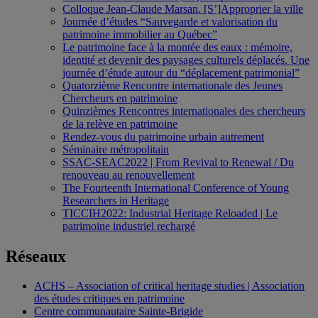
Colloque Jean-Claude Marsan. [S’]Approprier la ville
Journée d’études “Sauvegarde et valorisation du
patrimoine immobilier au Québec”
Le patrimoine face à la montée des eaux : mémoire,
identité et devenir des paysages culturels déplacés. Une
journée d’étude autour du “déplacement patrimonial”
Quatorzième Rencontre internationale des Jeunes
Chercheurs en patrimoine
Quinzièmes Rencontres internationales des chercheurs
de la relève en patrimoine
Rendez-vous du patrimoine urbain autrement
Séminaire métropolitain
SSAC-SEAC2022 | From Revival to Renewal / Du
renouveau au renouvellement
The Fourteenth International Conference of Young
Researchers in Heritage
TICCIH2022: Industrial Heritage Reloaded | Le
patrimoine industriel rechargé
Réseaux
ACHS – Association of critical heritage studies | Association
des études critiques en patrimoine
Centre communautaire Sainte-Brigide