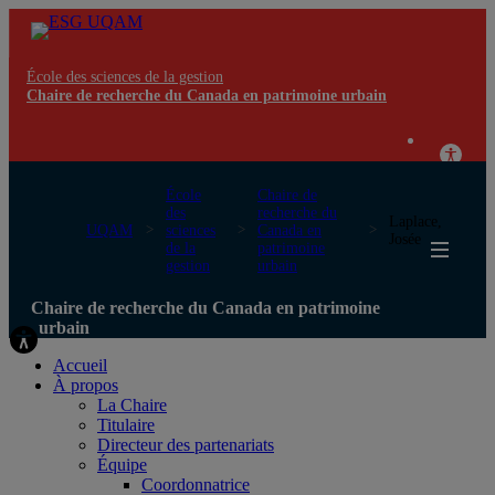
École des sciences de la gestion
Chaire de recherche du Canada en patrimoine urbain
École
Chaire de
des
recherche du
Laplace,
UQAM
sciences
Canada en
Josée
de la
patrimoine
gestion
urbain
Chaire de recherche du Canada en patrimoine
urbain
Accueil
À propos
La Chaire
Titulaire
Directeur des partenariats
Équipe
Coordonnatrice