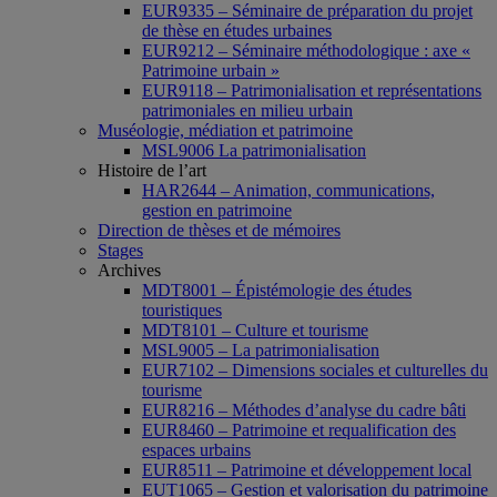
EUR9335 – Séminaire de préparation du projet
de thèse en études urbaines
EUR9212 – Séminaire méthodologique : axe «
Patrimoine urbain »
EUR9118 – Patrimonialisation et représentations
patrimoniales en milieu urbain
Muséologie, médiation et patrimoine
MSL9006 La patrimonialisation
Histoire de l’art
HAR2644 – Animation, communications,
gestion en patrimoine
Direction de thèses et de mémoires
Stages
Archives
MDT8001 – Épistémologie des études
touristiques
MDT8101 – Culture et tourisme
MSL9005 – La patrimonialisation
EUR7102 – Dimensions sociales et culturelles du
tourisme
EUR8216 – Méthodes d’analyse du cadre bâti
EUR8460 – Patrimoine et requalification des
espaces urbains
EUR8511 – Patrimoine et développement local
EUT1065 – Gestion et valorisation du patrimoine