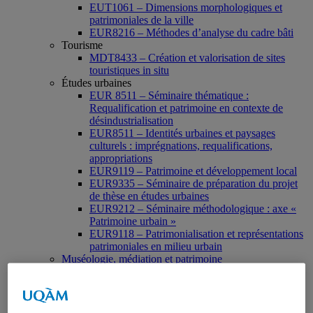
EUT1061 – Dimensions morphologiques et
patrimoniales de la ville
EUR8216 – Méthodes d’analyse du cadre bâti
Tourisme
MDT8433 – Création et valorisation de sites
touristiques in situ
Études urbaines
EUR 8511 – Séminaire thématique :
Requalification et patrimoine en contexte de
désindustrialisation
EUR8511 – Identités urbaines et paysages
culturels : imprégnations, requalifications,
appropriations
EUR9119 – Patrimoine et développement local
EUR9335 – Séminaire de préparation du projet
de thèse en études urbaines
EUR9212 – Séminaire méthodologique : axe «
Patrimoine urbain »
EUR9118 – Patrimonialisation et représentations
patrimoniales en milieu urbain
Muséologie, médiation et patrimoine
MSL9006 La patrimonialisation
Histoire de l’art
HAR2644 – Animation, communications,
gestion en patrimoine