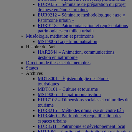
EUR9335 – Séminaire de préparation du projet
de thèse en études urbaines
EUR9212 – Séminaire méthodologique : axe «
Patrimoine urbain »
EUR9118 – Patrimonialisation et représentations
patrimoniales en milieu urbain
Muséologie, médiation et patrimoine
MSL9006 La patrimonialisation
Histoire de l’art
HAR2644 – Animation, communications,
gestion en patrimoine
Direction de thèses et de mémoires
Stages
Archives
MDT8001 – Épistémologie des études
touristiques
MDT8101 – Culture et tourisme
MSL9005 – La patrimonialisation
EUR7102 – Dimensions sociales et culturelles du
tourisme
EUR8216 – Méthodes d’analyse du cadre bâti
EUR8460 – Patrimoine et requalification des
espaces urbains
EUR8511 – Patrimoine et développement local
EUT1065 – Gestion et valorisation du patrimoine