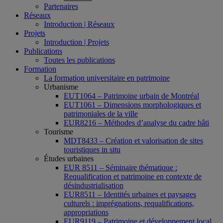
Partenaires
Réseaux
Introduction | Réseaux
Projets
Introduction | Projets
Publications
Toutes les publications
Formation
La formation universitaire en patrimoine
Urbanisme
EUT1064 – Patrimoine urbain de Montréal
EUT1061 – Dimensions morphologiques et
patrimoniales de la ville
EUR8216 – Méthodes d’analyse du cadre bâti
Tourisme
MDT8433 – Création et valorisation de sites
touristiques in situ
Études urbaines
EUR 8511 – Séminaire thématique :
Requalification et patrimoine en contexte de
désindustrialisation
EUR8511 – Identités urbaines et paysages
culturels : imprégnations, requalifications,
appropriations
EUR9119 – Patrimoine et développement local