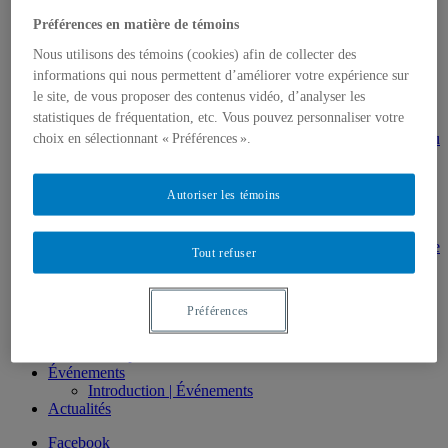
Direction de thèses et de mémoires
Préférences en matière de témoins
Stages
Archives
Nous utilisons des témoins (cookies) afin de collecter des
MDT8001 – Épistémologie des études
informations qui nous permettent d’améliorer votre expérience sur
touristiques
le site, de vous proposer des contenus vidéo, d’analyser les
MDT8101 – Culture et tourisme
statistiques de fréquentation, etc. Vous pouvez personnaliser votre
MSL9005 – La patrimonialisation
EUR7102 – Dimensions sociales et culturelles du
choix en sélectionnant « Préférences ».
tourisme
EUR8216 – Méthodes d’analyse du cadre bâti
EUR8460 – Patrimoine et requalification des
Autoriser les témoins
espaces urbains
EUR8511 – Patrimoine et développement local
EUT1065 – Gestion et valorisation du patrimoine
Tout refuser
urbain
Séminaire d’exploration en études urbaines –
Patrimonialisation et représentations
Préférences
patrimoniales en milieu urbain
Séminaire Patrimonialisation et représentations
patrimoniales en milieu urbain
Événements
Introduction | Événements
Actualités
Facebook