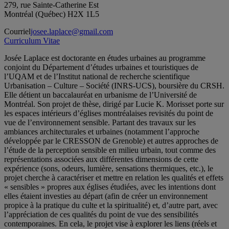
279, rue Sainte-Catherine Est
Montréal (Québec) H2X 1L5
Courriel
josee.laplace@gmail.com
Curriculum Vitae
Josée Laplace est doctorante en études urbaines au programme
conjoint du Département d’études urbaines et touristiques de
l’UQAM et de l’Institut national de recherche scientifique
Urbanisation – Culture – Société (INRS-UCS), boursière du CRSH.
Elle détient un baccalauréat en urbanisme de l’Université de
Montréal. Son projet de thèse, dirigé par Lucie K. Morisset porte sur
les espaces intérieurs d’églises montréalaises revisités du point de
vue de l’environnement sensible. Partant des travaux sur les
ambiances architecturales et urbaines (notamment l’approche
développée par le CRESSON de Grenoble) et autres approches de
l’étude de la perception sensible en milieu urbain, tout comme des
représentations associées aux différentes dimensions de cette
expérience (sons, odeurs, lumière, sensations thermiques, etc.), le
projet cherche à caractériser et mettre en relation les qualités et effets
« sensibles » propres aux églises étudiées, avec les intentions dont
elles étaient investies au départ (afin de créer un environnement
propice à la pratique du culte et la spiritualité) et, d’autre part, avec
l’appréciation de ces qualités du point de vue des sensibilités
contemporaines. En cela, le projet vise à explorer les liens (réels et