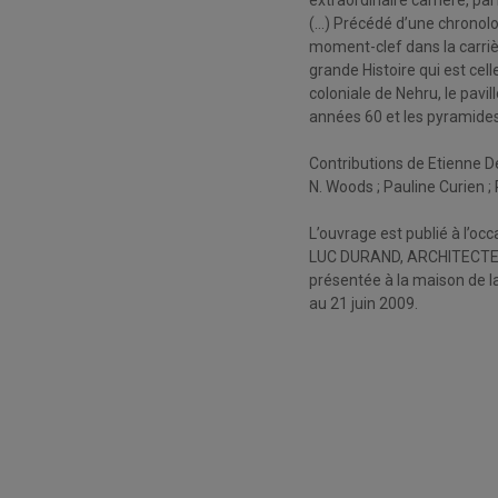
extraordinaire carrière, pa
(…) Précédé d’une chronolo
moment-clef dans la carrièr
grande Histoire qui est cel
coloniale de Nehru, le pavi
années 60 et les pyramides 
Contributions de Etienne D
N.
Woods
;
Pauline
Curien
;
L’ouvrage est publié à l’occ
LUC DURAND, ARCHITECTE
présentée à la maison de 
au 21 juin 2009.