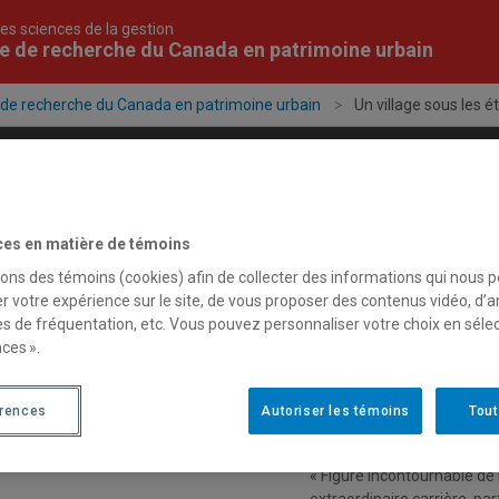
es sciences de la gestion
e de recherche du Canada en patrimoine urbain
 de recherche du Canada en patrimoine urbain
Un village sous les ét
Projets
Publications
Formation
Évén
ces en matière de témoins
sons des témoins (cookies) afin de collecter des informations qui nous 
r votre expérience sur le site, de vous proposer des contenus vidéo, d’a
27 mars 2009
es de fréquentation, etc. Vous pouvez personnaliser votre choix en séle
Un village sous les é
ces ».
« Un village sous les étoile
érences
Autoriser les témoins
Tout
Desrosiers (dir.),
Luc Durand.
« Figure incontournable de 