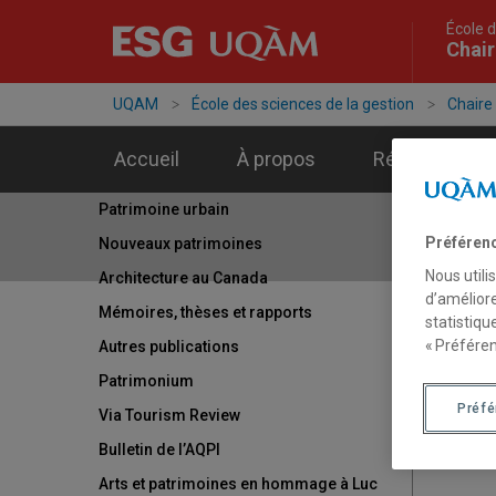
École d
Chair
UQAM
École des sciences de la gestion
Chaire
Accueil
À propos
Réseaux
Patrimoine urbain
Préféren
Nouveaux patrimoines
Nous utili
Architecture au Canada
d’améliore
Mémoires, thèses et rapports
statistiqu
« Préféren
Autres publications
Patrimonium
Préf
Via Tourism Review
Bulletin de l’AQPI
Arts et patrimoines en hommage à Luc