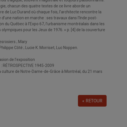
rfois tragique, souvent magistrale et toujours passionnante.
gie, chacun des quatre textes de ce livre aborde un
e de Luc Durand où chaque fois, l’architecte rencontre la
le d’une nation en marche : ses travaux dans l’Inde post-
llon du Québec à l’Expo 67, l’urbanisme montréalais dans les
olympiques pour les Jeux de 1976. » p. [4] de la couverture
esrosiers
;
Mary
Philippe
Côté
;
Lucie K.
Morriset,
Luc
Noppen.
asion de l’exposition
 : RÉTROSPECTIVE 1945-2009
la culture de Notre-Dame-de-Grâce à Montréal, du 21 mars
« RETOUR