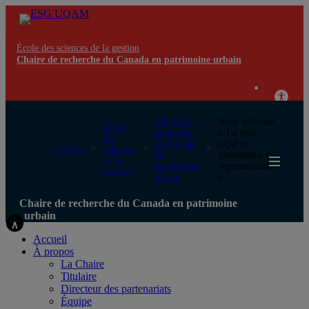
École des sciences de la gestion
Chaire de recherche du Canada en patrimoine urbain
Chaire de
Série télévisée
École
recherche
« La ville,
des
du Canada
objet et
UQAM
sciences
en
phénomène de
de la
patrimoine
représentation
gestion
urbain
»
Chaire de recherche du Canada en patrimoine
urbain
Accueil
À propos
La Chaire
Titulaire
Directeur des partenariats
Équipe