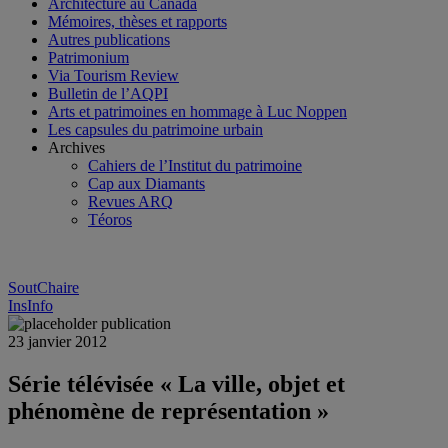
Architecture au Canada
Mémoires, thèses et rapports
Autres publications
Patrimonium
Via Tourism Review
Bulletin de l’AQPI
Arts et patrimoines en hommage à Luc Noppen
Les capsules du patrimoine urbain
Archives
Cahiers de l’Institut du patrimoine
Cap aux Diamants
Revues ARQ
Téoros
SoutChaire
InsInfo
23 janvier 2012
Série télévisée « La ville, objet et
phénomène de représentation »