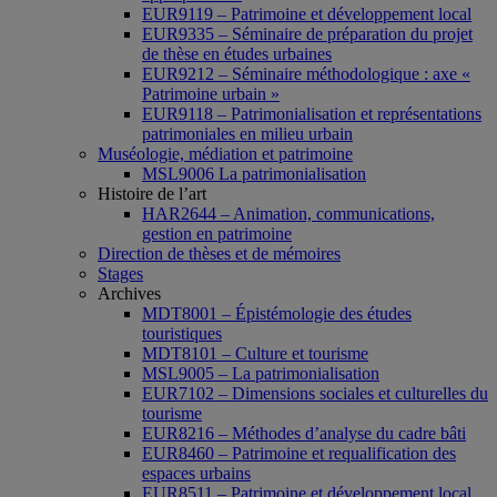
EUR9119 – Patrimoine et développement local
EUR9335 – Séminaire de préparation du projet
de thèse en études urbaines
EUR9212 – Séminaire méthodologique : axe «
Patrimoine urbain »
EUR9118 – Patrimonialisation et représentations
patrimoniales en milieu urbain
Muséologie, médiation et patrimoine
MSL9006 La patrimonialisation
Histoire de l’art
HAR2644 – Animation, communications,
gestion en patrimoine
Direction de thèses et de mémoires
Stages
Archives
MDT8001 – Épistémologie des études
touristiques
MDT8101 – Culture et tourisme
MSL9005 – La patrimonialisation
EUR7102 – Dimensions sociales et culturelles du
tourisme
EUR8216 – Méthodes d’analyse du cadre bâti
EUR8460 – Patrimoine et requalification des
espaces urbains
EUR8511 – Patrimoine et développement local