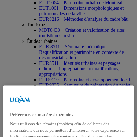
EUT1064 – Patrimoine urbain de Montréal
EUT1061 – Dimensions morphologiques et
patrimoniales de la ville
EUR8216 – Méthodes d’analyse du cadre bâti
Tourisme
MDT8433 – Création et valorisation de sites
touristiques in situ
Études urbaines
EUR 8511 – Séminaire thématique :
Requalification et patrimoine en contexte de
désindustrialisation
EUR8511 – Identités urbaines et paysages
culturels : imprégnations, requalifications,
appropriations
EUR9119 – Patrimoine et développement local
EUR9335 – Séminaire de préparation du projet
de thèse en études urbaines
EUR9212 – Séminaire méthodologique : axe «
Patrimoine urbain »
EUR9118 – Patrimonialisation et représentations
patrimoniales en milieu urbain
Préférences en matière de témoins
Muséologie, médiation et patrimoine
MSL9006 La patrimonialisation
Nous utilisons des témoins (cookies) afin de collecter des
Histoire de l’art
informations qui nous permettent d’améliorer votre expérience sur
HAR2644 – Animation, communications,
le site, de vous proposer des contenus vidéo, d’analyser les