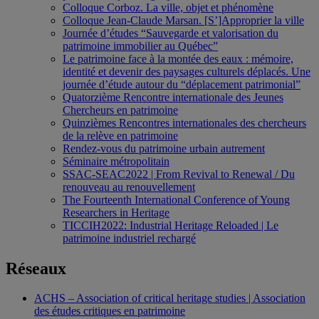
Colloque Corboz. La ville, objet et phénomène
Colloque Jean-Claude Marsan. [S’]Approprier la ville
Journée d’études “Sauvegarde et valorisation du
patrimoine immobilier au Québec”
Le patrimoine face à la montée des eaux : mémoire,
identité et devenir des paysages culturels déplacés. Une
journée d’étude autour du “déplacement patrimonial”
Quatorzième Rencontre internationale des Jeunes
Chercheurs en patrimoine
Quinzièmes Rencontres internationales des chercheurs
de la relève en patrimoine
Rendez-vous du patrimoine urbain autrement
Séminaire métropolitain
SSAC-SEAC2022 | From Revival to Renewal / Du
renouveau au renouvellement
The Fourteenth International Conference of Young
Researchers in Heritage
TICCIH2022: Industrial Heritage Reloaded | Le
patrimoine industriel rechargé
Réseaux
ACHS – Association of critical heritage studies | Association
des études critiques en patrimoine