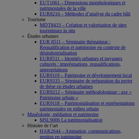
EUT1061 – Dimensions morphologiques et
patrimoniales de la ville
EUR8216 – Méthodes d’analyse du cadre bâti
Tourisme
MDT8433 – Création et valorisation de sites
touristiques in situ
Études urbaines
EUR 8511 – Séminaire thématique :
Requalification et patrimoine en contexte de
désindustrialisation
EUR8511 – Identités urbaines et paysages
culturels : imprégnations, requalifications,
appropriations
EUR9119 – Patrimoine et développement local
EUR9335 – Séminaire de préparation du projet
de thèse en études urbaines
EUR9212 – Séminaire méthodologique : axe «
Patrimoine urbain »
EUR9118 – Patrimonialisation et représentations
patrimoniales en milieu urbain
Muséologie, médiation et patrimoine
MSL9006 La patrimonialisation
Histoire de l’art
HAR2644 – Animation, communications,
gestion en patrimoine