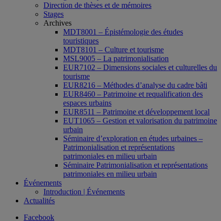
Direction de thèses et de mémoires
Stages
Archives
MDT8001 – Épistémologie des études
touristiques
MDT8101 – Culture et tourisme
MSL9005 – La patrimonialisation
EUR7102 – Dimensions sociales et culturelles du
tourisme
EUR8216 – Méthodes d’analyse du cadre bâti
EUR8460 – Patrimoine et requalification des
espaces urbains
EUR8511 – Patrimoine et développement local
EUT1065 – Gestion et valorisation du patrimoine
urbain
Séminaire d’exploration en études urbaines –
Patrimonialisation et représentations
patrimoniales en milieu urbain
Séminaire Patrimonialisation et représentations
patrimoniales en milieu urbain
Événements
Introduction | Événements
Actualités
Facebook