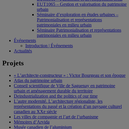
EUT1065 – Gestion et valorisation du patrimoine
urbain
Séminaire d’exploration en études urbaines –
Patrimonialisation et représentations
patrimoniales en milieu urbain
Séminaire Patrimonialisation et représentations
patrimoniales en milieu urbain
Événements
Introduction | Événements
Actualités
Projets
« L’architecte-constructeur » : Victor Bourgeau et son époque
Atlas du patrimoine urbain
Conseil scientifique de Ville de Saguenay en patrimoine
urbain et aménagement durable du territoire
Deindustrialization and the politics of our time
L’autre modernité. L’architecture régionaliste, les
représentations du passé et la création d’un paysage culturel
canadien au XXe siècle
Les villes de compagnie et l’art de l’urbanisme
Mémoires d’Arvida
Musée canadien de l’aluminium