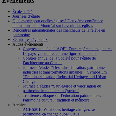
Événements
Écoles d’été
Journées d’étude
Quel avenir pour quelles églises? Deuxième conférence
internationale de Montréal sur l’avenir des églises
Rencontres internationales des chercheurs de la relève en
patrimoine
Séminaires régionaux
Autres événements
Congrès annuel de l’AQPI. Entre repère et imaginaire.
Le paysage culturel comme figure d’emblème
Congrès annuel de la Société pour l’étude de
l’architecture au Canada
Journée d’études “Désindustrialisation, patrimoine
industriel et transformations urbaines” | Symposium
“Deindustrialization, Industrial Heritage and Urban
Change”
Journée d’études “Sauvegarde et valorisation du
patrimoine immobilier au Québec”
Troisième colloque sur l’éducation patrimoniale.
Patrimoine culturel : tradition et mémoire
Archives
ACHS2016 What does heritage change?/Le
patrimoine, ça change quoi? CRSH