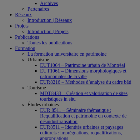
Archives
Partenaires
Réseaux
Introduction | Réseaux
Projets
Introduction | Projets
Publications
Toutes les publications
Formation
La formation universitaire en patrimoine
Urbanisme
EUT1064 – Patrimoine urbain de Montréal
EUT1061 – Dimensions morphologiques et
patrimoniales de la ville
EUR8216 – Méthodes d’analyse du cadre bâti
Tourisme
MDT8433 – Création et valorisation de sites
touristiques in situ
Études urbaines
EUR 8511 – Séminaire thématique :
Requalification et patrimoine en contexte de
désindustrialisation
EUR8511 – Identités urbaines et paysages
culturels : imprégnations, requalifications,
appropriations