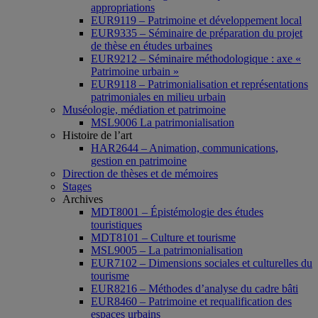
appropriations
EUR9119 – Patrimoine et développement local
EUR9335 – Séminaire de préparation du projet
de thèse en études urbaines
EUR9212 – Séminaire méthodologique : axe «
Patrimoine urbain »
EUR9118 – Patrimonialisation et représentations
patrimoniales en milieu urbain
Muséologie, médiation et patrimoine
MSL9006 La patrimonialisation
Histoire de l’art
HAR2644 – Animation, communications,
gestion en patrimoine
Direction de thèses et de mémoires
Stages
Archives
MDT8001 – Épistémologie des études
touristiques
MDT8101 – Culture et tourisme
MSL9005 – La patrimonialisation
EUR7102 – Dimensions sociales et culturelles du
tourisme
EUR8216 – Méthodes d’analyse du cadre bâti
EUR8460 – Patrimoine et requalification des
espaces urbains