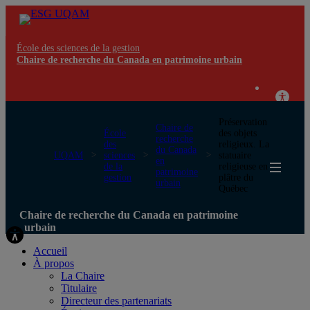
École des sciences de la gestion
Chaire de recherche du Canada en patrimoine urbain
Préservation
Chaire de
École
des objets
recherche
des
religieux. La
du Canada
UQAM
sciences
statuaire
en
de la
religieuse en
patrimoine
gestion
plâtre du
urbain
Québec
Chaire de recherche du Canada en patrimoine
urbain
Accueil
À propos
La Chaire
Titulaire
Directeur des partenariats