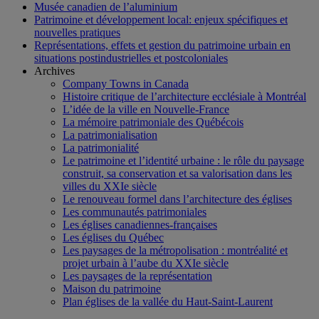
Musée canadien de l’aluminium
Patrimoine et développement local: enjeux spécifiques et
nouvelles pratiques
Représentations, effets et gestion du patrimoine urbain en
situations postindustrielles et postcoloniales
Archives
Company Towns in Canada
Histoire critique de l’architecture ecclésiale à Montréal
L’idée de la ville en Nouvelle-France
La mémoire patrimoniale des Québécois
La patrimonialisation
La patrimonialité
Le patrimoine et l’identité urbaine : le rôle du paysage
construit, sa conservation et sa valorisation dans les
villes du XXIe siècle
Le renouveau formel dans l’architecture des églises
Les communautés patrimoniales
Les églises canadiennes-françaises
Les églises du Québec
Les paysages de la métropolisation : montréalité et
projet urbain à l’aube du XXIe siècle
Les paysages de la représentation
Maison du patrimoine
Plan églises de la vallée du Haut-Saint-Laurent