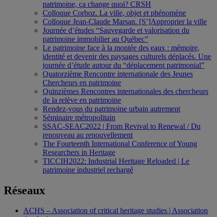
patrimoine, ça change quoi? CRSH
Colloque Corboz. La ville, objet et phénomène
Colloque Jean-Claude Marsan. [S’]Approprier la ville
Journée d’études “Sauvegarde et valorisation du
patrimoine immobilier au Québec”
Le patrimoine face à la montée des eaux : mémoire,
identité et devenir des paysages culturels déplacés. Une
journée d’étude autour du “déplacement patrimonial”
Quatorzième Rencontre internationale des Jeunes
Chercheurs en patrimoine
Quinzièmes Rencontres internationales des chercheurs
de la relève en patrimoine
Rendez-vous du patrimoine urbain autrement
Séminaire métropolitain
SSAC-SEAC2022 | From Revival to Renewal / Du
renouveau au renouvellement
The Fourteenth International Conference of Young
Researchers in Heritage
TICCIH2022: Industrial Heritage Reloaded | Le
patrimoine industriel rechargé
Réseaux
ACHS – Association of critical heritage studies | Association