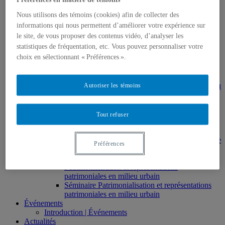
HAR2644 – Animation, communications,
gestion en patrimoine
Nous utilisons des témoins (cookies) afin de collecter des
Direction de thèses et de mémoires
informations qui nous permettent d’améliorer votre expérience sur
Stages
le site, de vous proposer des contenus vidéo, d’analyser les
Archives
statistiques de fréquentation, etc. Vous pouvez personnaliser votre
MDT8001 – Épistémologie des études
choix en sélectionnant « Préférences ».
touristiques
MDT8101 – Culture et tourisme
MSL9005 – La patrimonialisation
EUR7102 – Dimensions sociales et culturelles du
Autoriser les témoins
tourisme
EUR8216 – Méthodes d’analyse du cadre bâti
EUR8460 – Patrimoine et requalification des
Tout refuser
espaces urbains
EUR8511 – Patrimoine et développement local
EUT1065 – Gestion et valorisation du patrimoine
Préférences
urbain
Séminaire d’exploration en études urbaines –
Patrimonialisation et représentations
patrimoniales en milieu urbain
Séminaire Patrimonialisation et représentations
patrimoniales en milieu urbain
Événements
Introduction | Événements
Actualités