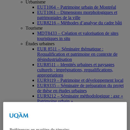
Urbanisme
EUT1064 – Patrimoine urbain de Montréal
EUT1061 – Dimensions morphologiques et
patrimoniales de la ville
EUR8216 – Méthodes d’analyse du cadre bâti
Tourisme
MDT8433 – Création et valorisation de sites
touristiques in situ
Études urbaines
EUR 8511 – Séminaire thématique :
Requalification et patrimoine en contexte de
désindustrialisation
EUR8511 – Identités urbaines et paysages
culturels : imprégnations, requalifications,
appropriations
EUR9119 – Patrimoine et développement local
EUR9335 – Séminaire de préparation du projet
de thèse en études urbaines
EUR9212 – Séminaire méthodologique : axe «
Patrimoine urbain »
EUR9118 – Patrimonialisation et représentations
patrimoniales en milieu urbain
Muséologie, médiation et patrimoine
MSL9006 La patrimonialisation
Histoire de l’art
Préférences en matière de témoins