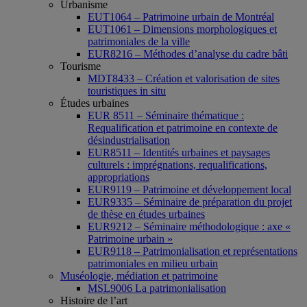
Urbanisme
EUT1064 – Patrimoine urbain de Montréal
EUT1061 – Dimensions morphologiques et
patrimoniales de la ville
EUR8216 – Méthodes d’analyse du cadre bâti
Tourisme
MDT8433 – Création et valorisation de sites
touristiques in situ
Études urbaines
EUR 8511 – Séminaire thématique :
Requalification et patrimoine en contexte de
désindustrialisation
EUR8511 – Identités urbaines et paysages
culturels : imprégnations, requalifications,
appropriations
EUR9119 – Patrimoine et développement local
EUR9335 – Séminaire de préparation du projet
de thèse en études urbaines
EUR9212 – Séminaire méthodologique : axe «
Patrimoine urbain »
EUR9118 – Patrimonialisation et représentations
patrimoniales en milieu urbain
Muséologie, médiation et patrimoine
MSL9006 La patrimonialisation
Histoire de l’art