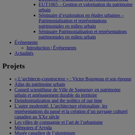
EUT1065 – Gestion et valorisation du patrimoine
urbain
Séminaire d’exploration en études urbaines –
Patrimonialisation et représentations
patrimoniales en milieu urbain
Séminaire Patrimonialisation et représentations
patrimoniales en milieu urbain
Événements
Introduction | Événements
Actualités
Projets
« L’architecte-constructeur » : Victor Bourgeau et son époque
Atlas du patrimoine urbain
Conseil scientifique de Ville de Saguenay en patrimoine
urbain et aménagement durable du territoire
Deindustrialization and the politics of our time
L’autre modernité. L’architecture régionaliste, les
représentations du passé et la création d’un paysage culturel
canadien au XXe siècle
Les villes de compagnie et l’art de l’urbanisme
Mémoires d’Arvida
Musée canadien de l’aluminium