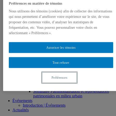
gestion en patrimoine
Préférences en matière de témoins
Direction de thèses et de mémoires
Nous utilisons des témoins (cookies) afin de collecter des informations
Stages
Archives
qui nous permettent d’améliorer votre expérience sur le site, de vous
MDT8001 – Épistémologie des études
proposer des contenus vidéo, d’analyser les statistiques de
touristiques
fréquentation, etc. Vous pouvez personnaliser votre choix en
MDT8101 – Culture et tourisme
sélectionnant « Préférences ».
MSL9005 – La patrimonialisation
EUR7102 – Dimensions sociales et culturelles du
tourisme
Autoriser les témoins
EUR8216 – Méthodes d’analyse du cadre bâti
EUR8460 – Patrimoine et requalification des
espaces urbains
Tout refuser
EUR8511 – Patrimoine et développement local
EUT1065 – Gestion et valorisation du patrimoine
urbain
Séminaire d’exploration en études urbaines –
Préférences
Patrimonialisation et représentations
patrimoniales en milieu urbain
Séminaire Patrimonialisation et représentations
patrimoniales en milieu urbain
Événements
Introduction | Événements
Actualités