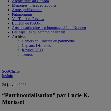
Architecture au Canada
Mémoires, thèses et rapports
Autres publications
Patrimonium
Via Tourism Review
Bulletin de l’AQPI
Arts et patrimoines en hommage à Luc Noppen
Les capsules du patrimoine urbain
Archives
Cahiers de l’Institut du patrimoine
Cap aux Diamants
Revues ARQ
Téoros
SoutChaire
InsInfo
24 janvier 2026
“Patrimonialisation” par Lucie K.
Morisset