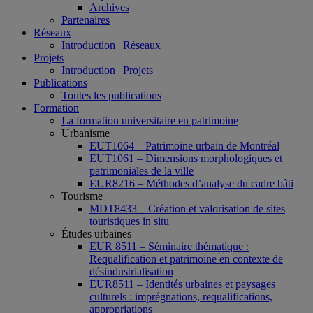
Archives
Partenaires
Réseaux
Introduction | Réseaux
Projets
Introduction | Projets
Publications
Toutes les publications
Formation
La formation universitaire en patrimoine
Urbanisme
EUT1064 – Patrimoine urbain de Montréal
EUT1061 – Dimensions morphologiques et
patrimoniales de la ville
EUR8216 – Méthodes d’analyse du cadre bâti
Tourisme
MDT8433 – Création et valorisation de sites
touristiques in situ
Études urbaines
EUR 8511 – Séminaire thématique :
Requalification et patrimoine en contexte de
désindustrialisation
EUR8511 – Identités urbaines et paysages
culturels : imprégnations, requalifications,
appropriations