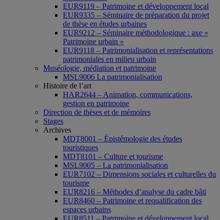
EUR9119 – Patrimoine et développement local
EUR9335 – Séminaire de préparation du projet
de thèse en études urbaines
EUR9212 – Séminaire méthodologique : axe «
Patrimoine urbain »
EUR9118 – Patrimonialisation et représentations
patrimoniales en milieu urbain
Muséologie, médiation et patrimoine
MSL9006 La patrimonialisation
Histoire de l’art
HAR2644 – Animation, communications,
gestion en patrimoine
Direction de thèses et de mémoires
Stages
Archives
MDT8001 – Épistémologie des études
touristiques
MDT8101 – Culture et tourisme
MSL9005 – La patrimonialisation
EUR7102 – Dimensions sociales et culturelles du
tourisme
EUR8216 – Méthodes d’analyse du cadre bâti
EUR8460 – Patrimoine et requalification des
espaces urbains
EUR8511 – Patrimoine et développement local