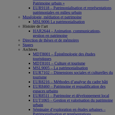
Patrimoine urbain »
EUR9118 – Patrimonialisation et représentations
patrimoniales en milieu urbain
Muséologie, médiation et patrimoine
MSL9006 La patrimonialisation
Histoire de l’art
HAR2644 – Animation, communications,
gestion en patrimoine
Direction de thèses et de mémoires
Stages
Archives
MDT8001 – Épistémologie des études
touristiques
MDT8101 – Culture et tourisme
MSL9005 – La patrimonialisation
EUR7102 – Dimensions sociales et culturelles du
tourisme
EUR8216 – Méthodes d’analyse du cadre bâti
EUR8460 – Patrimoine et requalification des
espaces urbains
EUR8511 – Patrimoine et développement local
EUT1065 – Gestion et valorisation du patrimoine
urbain
Séminaire d’exploration en études urbaines –
Patrimonialisation et représentations