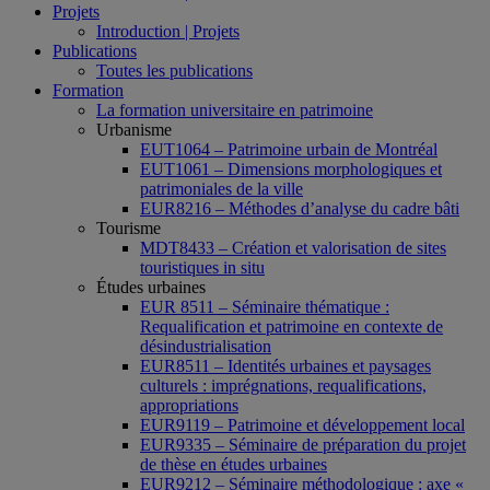
Projets
Introduction | Projets
Publications
Toutes les publications
Formation
La formation universitaire en patrimoine
Urbanisme
EUT1064 – Patrimoine urbain de Montréal
EUT1061 – Dimensions morphologiques et
patrimoniales de la ville
EUR8216 – Méthodes d’analyse du cadre bâti
Tourisme
MDT8433 – Création et valorisation de sites
touristiques in situ
Études urbaines
EUR 8511 – Séminaire thématique :
Requalification et patrimoine en contexte de
désindustrialisation
EUR8511 – Identités urbaines et paysages
culturels : imprégnations, requalifications,
appropriations
EUR9119 – Patrimoine et développement local
EUR9335 – Séminaire de préparation du projet
de thèse en études urbaines
EUR9212 – Séminaire méthodologique : axe «