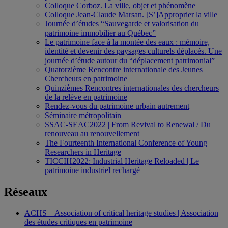
Colloque Corboz. La ville, objet et phénomène
Colloque Jean-Claude Marsan. [S’]Approprier la ville
Journée d’études “Sauvegarde et valorisation du
patrimoine immobilier au Québec”
Le patrimoine face à la montée des eaux : mémoire,
identité et devenir des paysages culturels déplacés. Une
journée d’étude autour du “déplacement patrimonial”
Quatorzième Rencontre internationale des Jeunes
Chercheurs en patrimoine
Quinzièmes Rencontres internationales des chercheurs
de la relève en patrimoine
Rendez-vous du patrimoine urbain autrement
Séminaire métropolitain
SSAC-SEAC2022 | From Revival to Renewal / Du
renouveau au renouvellement
The Fourteenth International Conference of Young
Researchers in Heritage
TICCIH2022: Industrial Heritage Reloaded | Le
patrimoine industriel rechargé
Réseaux
ACHS – Association of critical heritage studies | Association
des études critiques en patrimoine