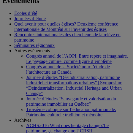
Événements
Écoles d’été
Journées d’étude
Quel avenir pour quelles églises? Deuxième conférence
internationale de Montréal sur l’avenir des églises
Rencontres internationales des chercheurs de la relève en
patrimoine
Séminaires régionaux
Autres événements
Congrès annuel de l’AQPI. Entre repère et imaginaire.
Le paysage culturel comme figure d’emblème
Congrès annuel de la Société pour l’étude de
l’architecture au Canada
Journée d’études “Désindustrialisation, patrimoine
industriel et transformations urbaines” | Symposium
“Deindustrialization, Industrial Heritage and Urban
Change”
Journée d’études “Sauvegarde et valorisation du
patrimoine immobilier au Québec”
Troisième colloque sur l’éducation patrimoniale.
Patrimoine culturel : tradition et mémoire
Archives
ACHS2016 What does heritage change?/Le
patrimoine, ça change quoi? CRSH