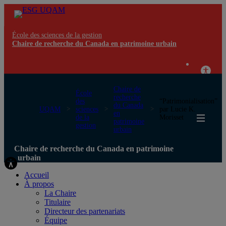
École des sciences de la gestion
Chaire de recherche du Canada en patrimoine urbain
Chaire de
École
recherche
des
“Patrimonialisation”
du Canada
UQAM
sciences
par Lucie K.
en
de la
Morisset
patrimoine
gestion
urbain
Chaire de recherche du Canada en patrimoine
urbain
Accueil
À propos
La Chaire
Titulaire
Directeur des partenariats
Équipe