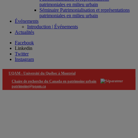
patrimoniales en milieu urbain
Séminaire Patrimonialisation et représentations
patrimoniales en milieu urbain
Événements
Introduction | Événements
Actualités
Facebook
Linkedin
Twitter
Instagram
UQAM -
Université du Québec à Montréal
Chaire de recherche du Canada en patrimoine urbain
patrimoine@uqam.ca