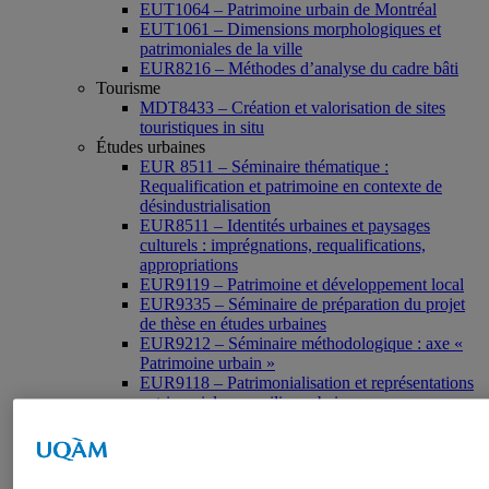
EUT1064 – Patrimoine urbain de Montréal
EUT1061 – Dimensions morphologiques et
patrimoniales de la ville
EUR8216 – Méthodes d’analyse du cadre bâti
Tourisme
MDT8433 – Création et valorisation de sites
touristiques in situ
Études urbaines
EUR 8511 – Séminaire thématique :
Requalification et patrimoine en contexte de
désindustrialisation
EUR8511 – Identités urbaines et paysages
culturels : imprégnations, requalifications,
appropriations
EUR9119 – Patrimoine et développement local
EUR9335 – Séminaire de préparation du projet
de thèse en études urbaines
EUR9212 – Séminaire méthodologique : axe «
Patrimoine urbain »
EUR9118 – Patrimonialisation et représentations
patrimoniales en milieu urbain
Muséologie, médiation et patrimoine
MSL9006 La patrimonialisation
Histoire de l’art
HAR2644 – Animation, communications,