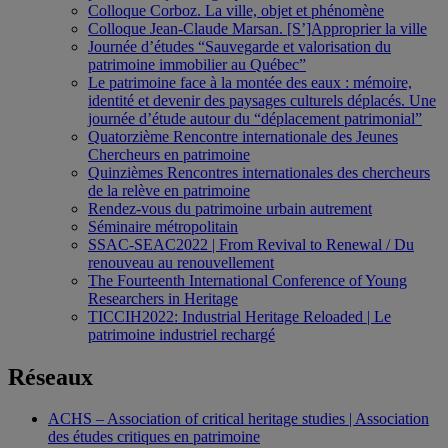
Colloque Corboz. La ville, objet et phénomène
Colloque Jean-Claude Marsan. [S’]Approprier la ville
Journée d’études “Sauvegarde et valorisation du
patrimoine immobilier au Québec”
Le patrimoine face à la montée des eaux : mémoire,
identité et devenir des paysages culturels déplacés. Une
journée d’étude autour du “déplacement patrimonial”
Quatorzième Rencontre internationale des Jeunes
Chercheurs en patrimoine
Quinzièmes Rencontres internationales des chercheurs
de la relève en patrimoine
Rendez-vous du patrimoine urbain autrement
Séminaire métropolitain
SSAC-SEAC2022 | From Revival to Renewal / Du
renouveau au renouvellement
The Fourteenth International Conference of Young
Researchers in Heritage
TICCIH2022: Industrial Heritage Reloaded | Le
patrimoine industriel rechargé
Réseaux
ACHS – Association of critical heritage studies | Association
des études critiques en patrimoine