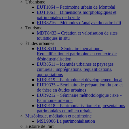
Urbanisme
EUT1064 – Patrimoine urbain de Montréal
EUT1061 – Dimensions morphologiques et
patrimoniales de la ville
EUR8216 – Méthodes d’analyse du cadre bâti
Tourisme
MDT8433 – Création et valorisation de sites
touristiques in situ
Études urbaines
EUR 8511 – Séminaire thématique :
Requalification et patrimoine en contexte de
désindustrialisation
EUR8511 – Identités urbaines et paysages
culturels : imprégnations, requalifications,
appropriations
EUR9119 – Patrimoine et développement local
EUR9335 – Séminaire de préparation du projet
de thèse en études urbaines
EUR9212 – Séminaire méthodologique : axe «
Patrimoine urbain »
EUR9118 – Patrimonialisation et représentations
patrimoniales en milieu urbain
Muséologie, médiation et patrimoine
MSL9006 La patrimonialisation
Histoire de l’art