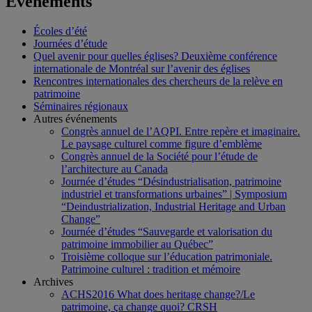
Événements
Écoles d’été
Journées d’étude
Quel avenir pour quelles églises? Deuxième conférence
internationale de Montréal sur l’avenir des églises
Rencontres internationales des chercheurs de la relève en
patrimoine
Séminaires régionaux
Autres événements
Congrès annuel de l’AQPI. Entre repère et imaginaire.
Le paysage culturel comme figure d’emblème
Congrès annuel de la Société pour l’étude de
l’architecture au Canada
Journée d’études “Désindustrialisation, patrimoine
industriel et transformations urbaines” | Symposium
“Deindustrialization, Industrial Heritage and Urban
Change”
Journée d’études “Sauvegarde et valorisation du
patrimoine immobilier au Québec”
Troisième colloque sur l’éducation patrimoniale.
Patrimoine culturel : tradition et mémoire
Archives
ACHS2016 What does heritage change?/Le
patrimoine, ça change quoi? CRSH