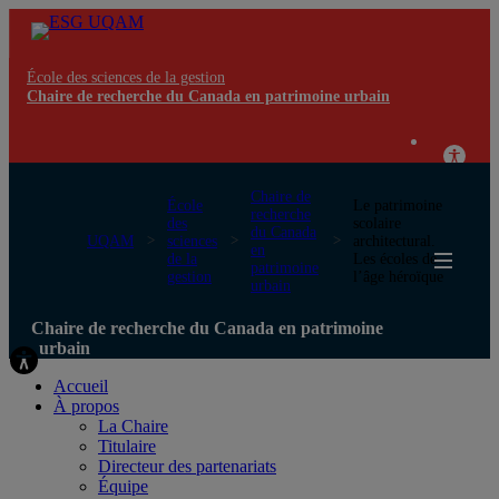
École des sciences de la gestion
Chaire de recherche du Canada en patrimoine urbain
Chaire de
École
Le patrimoine
recherche
des
scolaire
du Canada
UQAM
sciences
architectural.
en
de la
Les écoles de
patrimoine
gestion
l’âge héroïque
urbain
Chaire de recherche du Canada en patrimoine
urbain
Accueil
À propos
La Chaire
Titulaire
Directeur des partenariats
Équipe