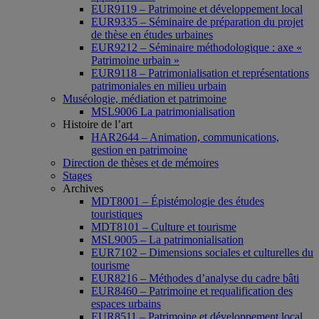
EUR9119 – Patrimoine et développement local
EUR9335 – Séminaire de préparation du projet
de thèse en études urbaines
EUR9212 – Séminaire méthodologique : axe «
Patrimoine urbain »
EUR9118 – Patrimonialisation et représentations
patrimoniales en milieu urbain
Muséologie, médiation et patrimoine
MSL9006 La patrimonialisation
Histoire de l’art
HAR2644 – Animation, communications,
gestion en patrimoine
Direction de thèses et de mémoires
Stages
Archives
MDT8001 – Épistémologie des études
touristiques
MDT8101 – Culture et tourisme
MSL9005 – La patrimonialisation
EUR7102 – Dimensions sociales et culturelles du
tourisme
EUR8216 – Méthodes d’analyse du cadre bâti
EUR8460 – Patrimoine et requalification des
espaces urbains
EUR8511 – Patrimoine et développement local