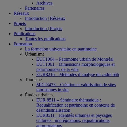
Archives
Partenaires
Réseaux
Introduction | Réseaux
Projets
Introduction | Projets
Publications
Toutes les publications
Formation
La formation universitaire en patrimoine
Urbanisme
EUT1064 – Patrimoine urbain de Montréal
EUT1061 – Dimensions morphologiques et
patrimoniales de la ville
EUR8216 – Méthodes d’analyse du cadre bâti
Tourisme
MDT8433 – Création et valorisation de sites
touristiques in situ
Études urbaines
EUR 8511 – Séminaire thématique :
Requalification et patrimoine en contexte de
désindustrialisation
EUR8511 – Identités urbaines et paysages
culturels : imprégnations, requalifications,
appropriations