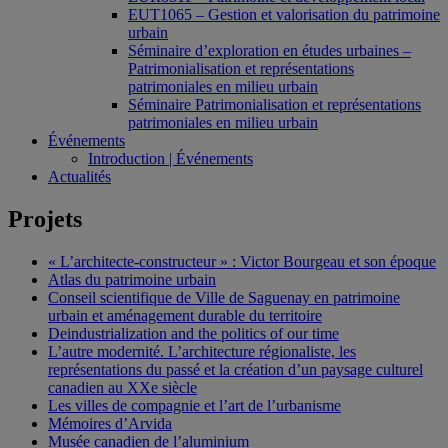
EUT1065 – Gestion et valorisation du patrimoine
urbain
Séminaire d’exploration en études urbaines –
Patrimonialisation et représentations
patrimoniales en milieu urbain
Séminaire Patrimonialisation et représentations
patrimoniales en milieu urbain
Événements
Introduction | Événements
Actualités
Projets
« L’architecte-constructeur » : Victor Bourgeau et son époque
Atlas du patrimoine urbain
Conseil scientifique de Ville de Saguenay en patrimoine
urbain et aménagement durable du territoire
Deindustrialization and the politics of our time
L’autre modernité. L’architecture régionaliste, les
représentations du passé et la création d’un paysage culturel
canadien au XXe siècle
Les villes de compagnie et l’art de l’urbanisme
Mémoires d’Arvida
Musée canadien de l’aluminium