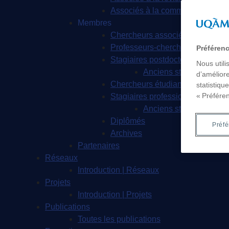
Associés à la communication gr
Membres
Chercheurs associés
Professeurs-chercheurs en rési
Préféren
Stagiaires postdoctoraux
Nous utili
Anciens stagiaires pos
d’améliore
Chercheurs étudiants
statistiqu
« Préfére
Stagiaires professionnels
Anciens stagiaires prof
Diplômés
Préf
Archives
Partenaires
Réseaux
Introduction | Réseaux
Projets
Introduction | Projets
Publications
Toutes les publications