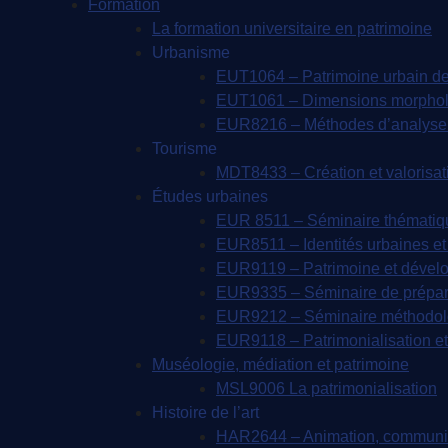
Formation
La formation universitaire en patrimoine
Urbanisme
EUT1064 – Patrimoine urbain de
EUT1061 – Dimensions morpholog
EUR8216 – Méthodes d’analyse 
Tourisme
MDT8433 – Création et valorisatio
Études urbaines
EUR 8511 – Séminaire thématique 
EUR8511 – Identités urbaines et 
EUR9119 – Patrimoine et dével
EUR9335 – Séminaire de prépara
EUR9212 – Séminaire méthodolog
EUR9118 – Patrimonialisation et 
Muséologie, médiation et patrimoine
MSL9006 La patrimonialisation
Histoire de l’art
HAR2644 – Animation, communica