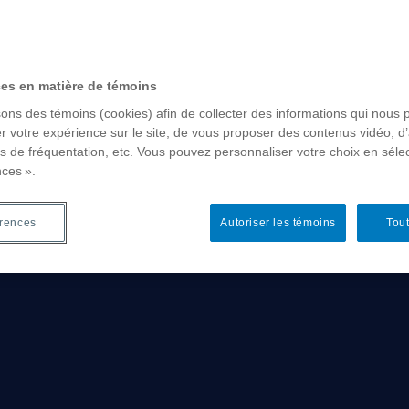
aphique
dence
ces en matière de témoins
sons des témoins (cookies) afin de collecter des informations qui nous 
tdoctoraux
r votre expérience sur le site, de vous proposer des contenus vidéo, d’
es de fréquentation, etc. Vous pouvez personnaliser votre choix en séle
nces ».
essionnels
érences
Autoriser les témoins
Tout