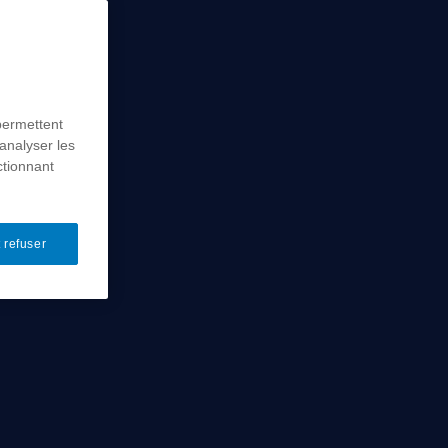
permettent
analyser les
ctionnant
 refuser