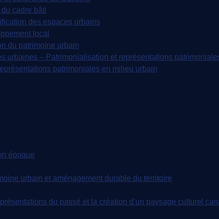
du cadre bâti
fication des espaces urbains
oppement local
on du patrimoine urbain
s urbaines – Patrimonialisation et représentations patrimoniale
représentations patrimoniales en milieu urbain
 son époque
moine urbain et aménagement durable du territoire
 représentations du passé et la création d’un paysage culturel c