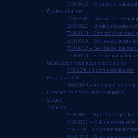
MDT8433 – Création et valorisatio
Études urbaines
EUR 8511 – Séminaire thématique 
EUR8511 – Identités urbaines et 
EUR9119 – Patrimoine et dével
EUR9335 – Séminaire de prépara
EUR9212 – Séminaire méthodolog
EUR9118 – Patrimonialisation et 
Muséologie, médiation et patrimoine
MSL9006 La patrimonialisation
Histoire de l’art
HAR2644 – Animation, communica
Direction de thèses et de mémoires
Stages
Archives
MDT8001 – Épistémologie des ét
MDT8101 – Culture et tourisme
MSL9005 – La patrimonialisatio
EUR7102 – Dimensions sociales e