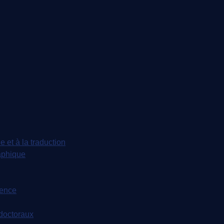
e et à la traduction
aphique
dence
tdoctoraux