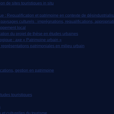
n de sites touristiques in situ
: Requalification et patrimoine en contexte de désindustrialis
paysages culturels : imprégnations, requalifications, appropriat
oppement local
tion du projet de thèse en études urbaines
ique : axe « Patrimoine urbain »
représentations patrimoniales en milieu urbain
tions, gestion en patrimoine
udes touristiques
n
t culturelles du tourisme