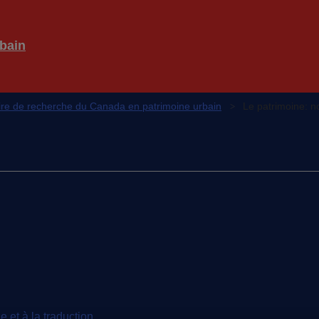
bain
re de recherche du Canada en patrimoine urbain
Le patrimoine: n
e et à la traduction