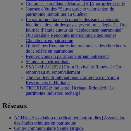
Colloque Jean-Claude Marsan. [S’]Approprier la ville
Journée d’études “Sauvegarde et valorisation du
patrimoine immobilier au Québec”
Le patrimoine face à la montée des eaux : mémoire,
identité et devenir des paysages culturels déplacés. Une
journée d’étude autour du “déplacement patrimonial”
Quatorzième Rencontre internationale des Jeunes
Chercheurs en patrimoine
Quinzièmes Rencontres internationales des chercheurs
de la relève en patrimoine
Rendez-vous du patrimoine urbain autrement
Séminaire métropolitain
SSAC-SEAC2022 | From Revival to Renewal / Du
renouveau au renouvellement
The Fourteenth International Conference of Young
Researchers in Heritage
TICCIH2022: Industrial Heritage Reloaded | Le
patrimoine industriel rechargé
Réseaux
ACHS – Association of critical heritage studies | Association
des études critiques en patrimoine
Centre communautaire Sainte-Brigide