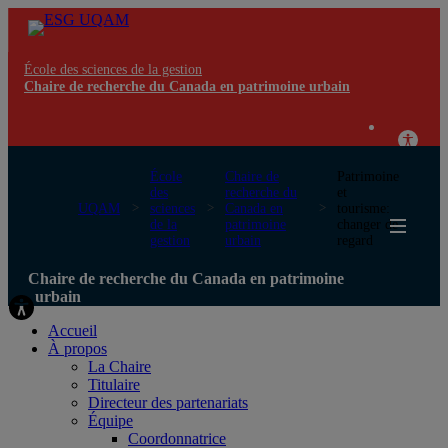
École des sciences de la gestion
Chaire de recherche du Canada en patrimoine urbain
École
Chaire de
Patrimoine
des
recherche du
et
UQAM
sciences
Canada en
tourisme:
de la
patrimoine
changer de
gestion
urbain
regard
Chaire de recherche du Canada en patrimoine
urbain
Accueil
À propos
La Chaire
Titulaire
Directeur des partenariats
Équipe
Coordonnatrice