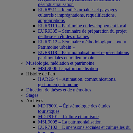
désindustrialisation
EUR8511 – Identités urbaines et paysages
culturels : imprégnations, requalifications,
appropriations
EUR9119 – Patrimoine et développement local
EUR9335 – Séminaire de préparation du projet
de thèse en études urbaines
EUR9212 – Séminaire méthodologique : axe «
Patrimoine urbain »
EUR9118 – Patrimonialisation et représentations
patrimoniales en milieu urbain
Muséologie, médiation et patrimoine
MSL9006 La patrimonialisation
Histoire de l’art
HAR2644 – Animation, communications,
gestion en patrimoine
Direction de thèses et de mémoires
Stages
Archives
MDT8001 – Épistémologie des études
touristiques
MDT8101 – Culture et tourisme
MSL9005 – La patrimonialisation
EUR7102 – Dimensions sociales et culturelles du
tourisme