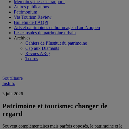
Mémoires, thèses et rapports
Autres publications
Patrimonium
Via Tourism Review
Bulletin de l’AQPI
Arts et patrimoines en hommage à Luc Noppen
Les capsules du patrimoine urbain
Archives
Cahiers de l’Institut du patrimoine
Cap aux Diamants
Revues ARQ
Téoros
SoutChaire
InsInfo
3 juin 2026
Patrimoine et tourisme: changer de
regard
Souvent complémentaires mais parfois opposés, le patrimoine et le