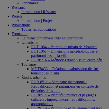
Partenaires
Réseaux
Introduction | Réseaux
Projets
Introduction | Projets
Publications
Toutes les publications
Formation
La formation universitaire en patrimoine
Urbanisme
EUT1064 – Patrimoine urbain de Montréal
EUT1061 – Dimensions morphologiques et
patrimoniales de la ville
EUR8216 – Méthodes d’analyse du cadre bâti
Tourisme
MDT8433 – Création et valorisation de sites
touristiques in situ
Études urbaines
EUR 8511 – Séminaire thématique :
Requalification et patrimoine en contexte de
désindustrialisation
EUR8511 – Identités urbaines et paysages
culturels : imprégnations, requalifications,
appropriations
EUR9119 – Patrimoine et développement local