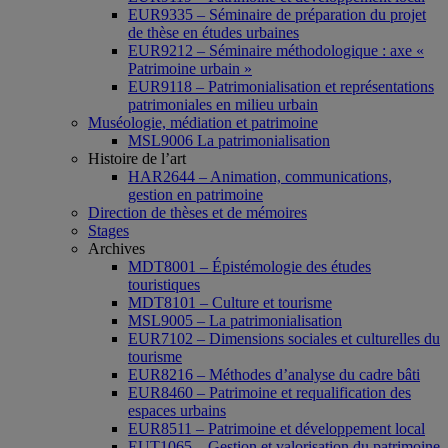
EUR9335 – Séminaire de préparation du projet
de thèse en études urbaines
EUR9212 – Séminaire méthodologique : axe «
Patrimoine urbain »
EUR9118 – Patrimonialisation et représentations
patrimoniales en milieu urbain
Muséologie, médiation et patrimoine
MSL9006 La patrimonialisation
Histoire de l’art
HAR2644 – Animation, communications,
gestion en patrimoine
Direction de thèses et de mémoires
Stages
Archives
MDT8001 – Épistémologie des études
touristiques
MDT8101 – Culture et tourisme
MSL9005 – La patrimonialisation
EUR7102 – Dimensions sociales et culturelles du
tourisme
EUR8216 – Méthodes d’analyse du cadre bâti
EUR8460 – Patrimoine et requalification des
espaces urbains
EUR8511 – Patrimoine et développement local
EUT1065 – Gestion et valorisation du patrimoine