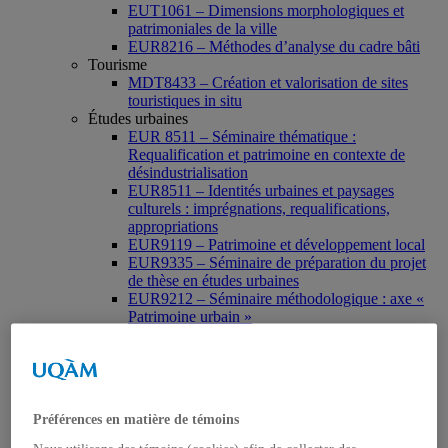
EUT1061 – Dimensions morphologiques et
patrimoniales de la ville
EUR8216 – Méthodes d’analyse du cadre bâti
Tourisme
MDT8433 – Création et valorisation de sites
touristiques in situ
Études urbaines
EUR 8511 – Séminaire thématique :
Requalification et patrimoine en contexte de
désindustrialisation
EUR8511 – Identités urbaines et paysages
culturels : imprégnations, requalifications,
appropriations
EUR9119 – Patrimoine et développement local
EUR9335 – Séminaire de préparation du projet
de thèse en études urbaines
EUR9212 – Séminaire méthodologique : axe «
Patrimoine urbain »
EUR9118 – Patrimonialisation et représentations
patrimoniales en milieu urbain
Muséologie, médiation et patrimoine
MSL9006 La patrimonialisation
Histoire de l’art
Préférences en matière de témoins
HAR2644 – Animation, communications,
gestion en patrimoine