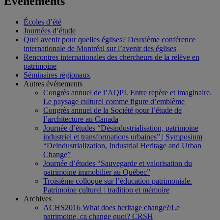
Événements
Écoles d’été
Journées d’étude
Quel avenir pour quelles églises? Deuxième conférence
internationale de Montréal sur l’avenir des églises
Rencontres internationales des chercheurs de la relève en
patrimoine
Séminaires régionaux
Autres événements
Congrès annuel de l’AQPI. Entre repère et imaginaire.
Le paysage culturel comme figure d’emblème
Congrès annuel de la Société pour l’étude de
l’architecture au Canada
Journée d’études “Désindustrialisation, patrimoine
industriel et transformations urbaines” | Symposium
“Deindustrialization, Industrial Heritage and Urban
Change”
Journée d’études “Sauvegarde et valorisation du
patrimoine immobilier au Québec”
Troisième colloque sur l’éducation patrimoniale.
Patrimoine culturel : tradition et mémoire
Archives
ACHS2016 What does heritage change?/Le
patrimoine, ça change quoi? CRSH