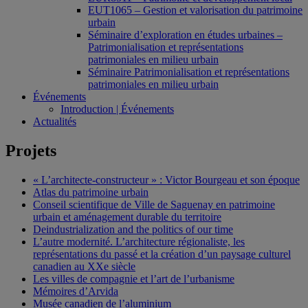
EUT1065 – Gestion et valorisation du patrimoine
urbain
Séminaire d’exploration en études urbaines –
Patrimonialisation et représentations
patrimoniales en milieu urbain
Séminaire Patrimonialisation et représentations
patrimoniales en milieu urbain
Événements
Introduction | Événements
Actualités
Projets
« L’architecte-constructeur » : Victor Bourgeau et son époque
Atlas du patrimoine urbain
Conseil scientifique de Ville de Saguenay en patrimoine
urbain et aménagement durable du territoire
Deindustrialization and the politics of our time
L’autre modernité. L’architecture régionaliste, les
représentations du passé et la création d’un paysage culturel
canadien au XXe siècle
Les villes de compagnie et l’art de l’urbanisme
Mémoires d’Arvida
Musée canadien de l’aluminium