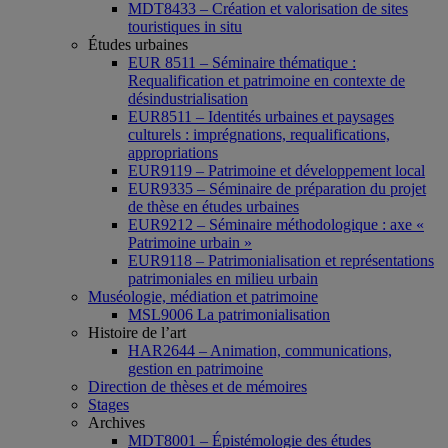
MDT8433 – Création et valorisation de sites
touristiques in situ
Études urbaines
EUR 8511 – Séminaire thématique :
Requalification et patrimoine en contexte de
désindustrialisation
EUR8511 – Identités urbaines et paysages
culturels : imprégnations, requalifications,
appropriations
EUR9119 – Patrimoine et développement local
EUR9335 – Séminaire de préparation du projet
de thèse en études urbaines
EUR9212 – Séminaire méthodologique : axe «
Patrimoine urbain »
EUR9118 – Patrimonialisation et représentations
patrimoniales en milieu urbain
Muséologie, médiation et patrimoine
MSL9006 La patrimonialisation
Histoire de l’art
HAR2644 – Animation, communications,
gestion en patrimoine
Direction de thèses et de mémoires
Stages
Archives
MDT8001 – Épistémologie des études