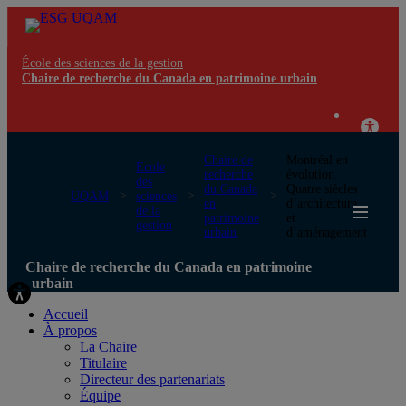
École des sciences de la gestion
Chaire de recherche du Canada en patrimoine urbain
Chaire de
Montréal en
École
recherche
évolution.
des
du Canada
Quatre siècles
UQAM
sciences
en
d’architecture
de la
patrimoine
et
gestion
urbain
d’aménagement
Chaire de recherche du Canada en patrimoine
urbain
Accueil
À propos
La Chaire
Titulaire
Directeur des partenariats
Équipe