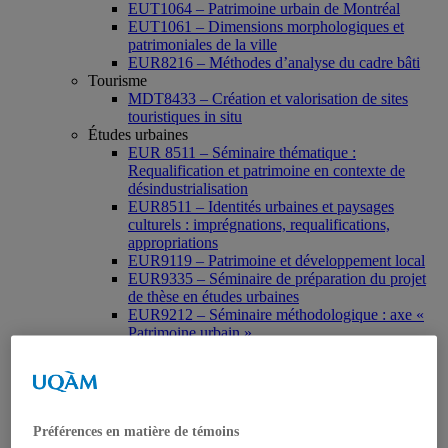
EUT1064 – Patrimoine urbain de Montréal
EUT1061 – Dimensions morphologiques et
patrimoniales de la ville
EUR8216 – Méthodes d’analyse du cadre bâti
Tourisme
MDT8433 – Création et valorisation de sites
touristiques in situ
Études urbaines
EUR 8511 – Séminaire thématique :
Requalification et patrimoine en contexte de
désindustrialisation
EUR8511 – Identités urbaines et paysages
culturels : imprégnations, requalifications,
appropriations
EUR9119 – Patrimoine et développement local
EUR9335 – Séminaire de préparation du projet
de thèse en études urbaines
EUR9212 – Séminaire méthodologique : axe «
Patrimoine urbain »
EUR9118 – Patrimonialisation et représentations
patrimoniales en milieu urbain
Muséologie, médiation et patrimoine
MSL9006 La patrimonialisation
Histoire de l’art
Préférences en matière de témoins
HAR2644 – Animation, communications,