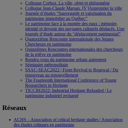
Colloque Corboz. La ville, objet et phénomène
Colloque Jean-Claude Marsan. [S’]Approprier la ville
Journée d’études “Sauvegarde et valorisation du
patrimoine immobilier au Québec”
Le patrimoine face à la montée des eaux : mémoire,
identité et devenir des paysages culturels déplacés. Une
journée d’étude autour du “déplacement patrimonial”
Quatorzième Rencontre internationale des Jeunes
Chercheurs en patrimoine
Quinzièmes Rencontres internationales des chercheurs
de la relève en patrimoine
Rendez-vous du patrimoine urbain autrement
Séminaire métropolitain
SSAC-SEAC2022 | From Revival to Renewal / Du
renouveau au renouvellement
The Fourteenth International Conference of Young
Researchers in Heritage
TICCIH2022: Industrial Heritage Reloaded | Le
patrimoine industriel rechargé
Réseaux
ACHS – Association of critical heritage studies | Association
des études critiques en patrimoine