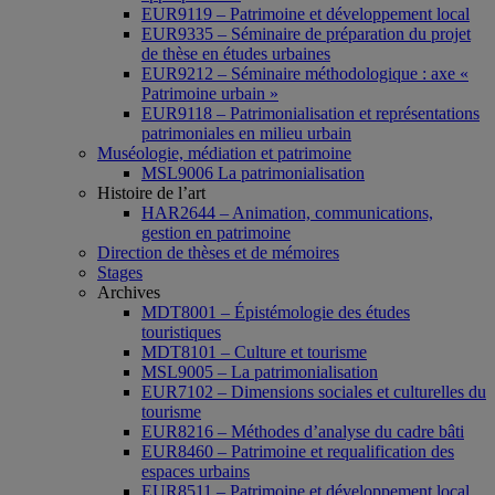
EUR9119 – Patrimoine et développement local
EUR9335 – Séminaire de préparation du projet
de thèse en études urbaines
EUR9212 – Séminaire méthodologique : axe «
Patrimoine urbain »
EUR9118 – Patrimonialisation et représentations
patrimoniales en milieu urbain
Muséologie, médiation et patrimoine
MSL9006 La patrimonialisation
Histoire de l’art
HAR2644 – Animation, communications,
gestion en patrimoine
Direction de thèses et de mémoires
Stages
Archives
MDT8001 – Épistémologie des études
touristiques
MDT8101 – Culture et tourisme
MSL9005 – La patrimonialisation
EUR7102 – Dimensions sociales et culturelles du
tourisme
EUR8216 – Méthodes d’analyse du cadre bâti
EUR8460 – Patrimoine et requalification des
espaces urbains
EUR8511 – Patrimoine et développement local