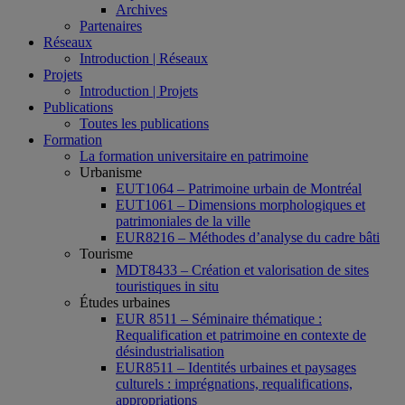
Archives
Partenaires
Réseaux
Introduction | Réseaux
Projets
Introduction | Projets
Publications
Toutes les publications
Formation
La formation universitaire en patrimoine
Urbanisme
EUT1064 – Patrimoine urbain de Montréal
EUT1061 – Dimensions morphologiques et
patrimoniales de la ville
EUR8216 – Méthodes d’analyse du cadre bâti
Tourisme
MDT8433 – Création et valorisation de sites
touristiques in situ
Études urbaines
EUR 8511 – Séminaire thématique :
Requalification et patrimoine en contexte de
désindustrialisation
EUR8511 – Identités urbaines et paysages
culturels : imprégnations, requalifications,
appropriations