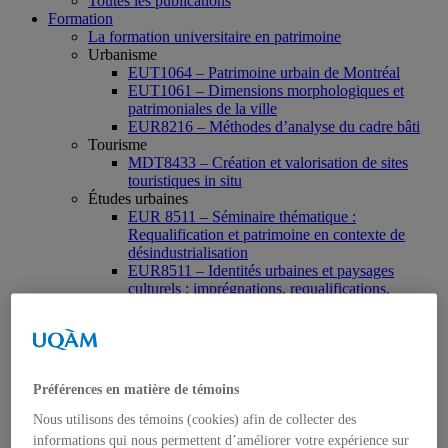
Toutes les publications
Formation
La formation universitaire en patrimoine
Urbanisme
EUT1064 – Patrimoine urbain de Montréal
EUT1061 – Dimensions morphologiques et
patrimoniales de la ville
EUR8216 – Méthodes d’analyse du cadre bâti
Tourisme
MDT8433 – Création et valorisation de sites
touristiques in situ
Études urbaines
EUR 8511 – Séminaire thématique :
Requalification et patrimoine en contexte de
désindustrialisation
EUR8511 – Identités urbaines et paysages
culturels : imprégnations, requalifications,
appropriations
EUR9119 – Patrimoine et développement local
EUR9335 – Séminaire de préparation du projet
de thèse en études urbaines
EUR9212 – Séminaire méthodologique : axe «
Préférences en matière de témoins
Patrimoine urbain »
EUR9118 – Patrimonialisation et représentations
Nous utilisons des témoins (cookies) afin de collecter des
patrimoniales en milieu urbain
informations qui nous permettent d’améliorer votre expérience sur