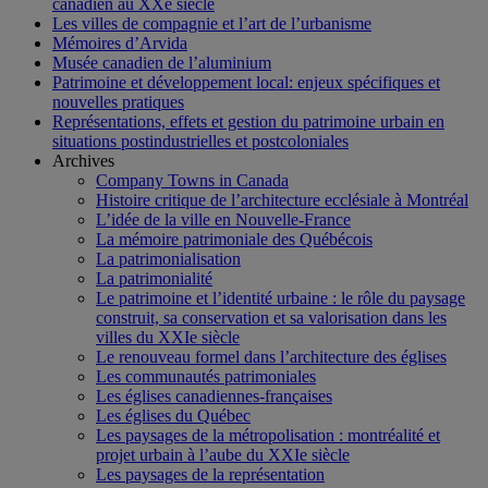
canadien au XXe siècle
Les villes de compagnie et l’art de l’urbanisme
Mémoires d’Arvida
Musée canadien de l’aluminium
Patrimoine et développement local: enjeux spécifiques et
nouvelles pratiques
Représentations, effets et gestion du patrimoine urbain en
situations postindustrielles et postcoloniales
Archives
Company Towns in Canada
Histoire critique de l’architecture ecclésiale à Montréal
L’idée de la ville en Nouvelle-France
La mémoire patrimoniale des Québécois
La patrimonialisation
La patrimonialité
Le patrimoine et l’identité urbaine : le rôle du paysage
construit, sa conservation et sa valorisation dans les
villes du XXIe siècle
Le renouveau formel dans l’architecture des églises
Les communautés patrimoniales
Les églises canadiennes-françaises
Les églises du Québec
Les paysages de la métropolisation : montréalité et
projet urbain à l’aube du XXIe siècle
Les paysages de la représentation