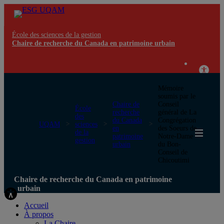
École des sciences de la gestion
Chaire de recherche du Canada en patrimoine urbain
Mémoire
soumis par le
Chaire de
Conseil
École
recherche
général de La
des
du Canada
Congrégation
UQAM
sciences
en
des Soeurs de
de la
patrimoine
Notre-Dame
gestion
urbain
du Bon-
Conseil de
Chicoutimi
Chaire de recherche du Canada en patrimoine
urbain
Accueil
À propos
La Chaire