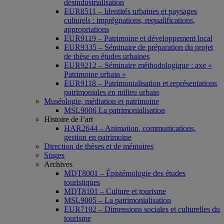
désindustrialisation
EUR8511 – Identités urbaines et paysages
culturels : imprégnations, requalifications,
appropriations
EUR9119 – Patrimoine et développement local
EUR9335 – Séminaire de préparation du projet
de thèse en études urbaines
EUR9212 – Séminaire méthodologique : axe «
Patrimoine urbain »
EUR9118 – Patrimonialisation et représentations
patrimoniales en milieu urbain
Muséologie, médiation et patrimoine
MSL9006 La patrimonialisation
Histoire de l’art
HAR2644 – Animation, communications,
gestion en patrimoine
Direction de thèses et de mémoires
Stages
Archives
MDT8001 – Épistémologie des études
touristiques
MDT8101 – Culture et tourisme
MSL9005 – La patrimonialisation
EUR7102 – Dimensions sociales et culturelles du
tourisme