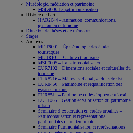
Muséologie, médiation et patrimoine
MSL9006 La patrimonialisation
Histoire de l’art
HAR2644 – Animation, communications,
gestion en patrimoine
Direction de thèses et de mémoires
Stages
Archives
MDT8001 – Épistémologie des études
touristiques
MDT8101 – Culture et tourisme
MSL9005 – La patrimonialisation
EUR7102 – Dimensions sociales et culturelles du
tourisme
EUR8216 – Méthodes d’analyse du cadre bâti
EUR8460 – Patrimoine et requalification des
espaces urbains
EUR8511 – Patrimoine et développement local
EUT1065 – Gestion et valorisation du patrimoine
urbain
Séminaire d’exploration en études urbaines –
Patrimonialisation et représentations
patrimoniales en milieu urbain
Séminaire Patrimonialisation et représentations
patrimoniales en milieu urbain