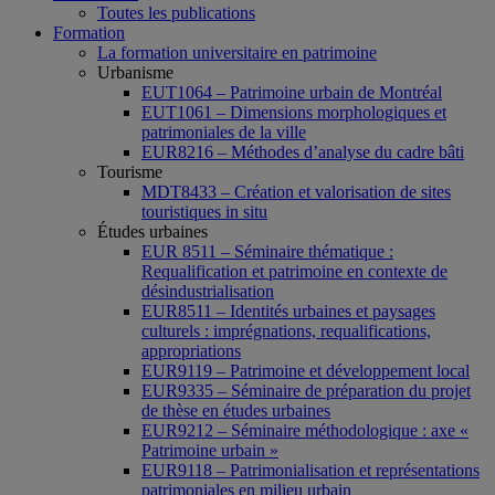
Toutes les publications
Formation
La formation universitaire en patrimoine
Urbanisme
EUT1064 – Patrimoine urbain de Montréal
EUT1061 – Dimensions morphologiques et
patrimoniales de la ville
EUR8216 – Méthodes d’analyse du cadre bâti
Tourisme
MDT8433 – Création et valorisation de sites
touristiques in situ
Études urbaines
EUR 8511 – Séminaire thématique :
Requalification et patrimoine en contexte de
désindustrialisation
EUR8511 – Identités urbaines et paysages
culturels : imprégnations, requalifications,
appropriations
EUR9119 – Patrimoine et développement local
EUR9335 – Séminaire de préparation du projet
de thèse en études urbaines
EUR9212 – Séminaire méthodologique : axe «
Patrimoine urbain »
EUR9118 – Patrimonialisation et représentations
patrimoniales en milieu urbain