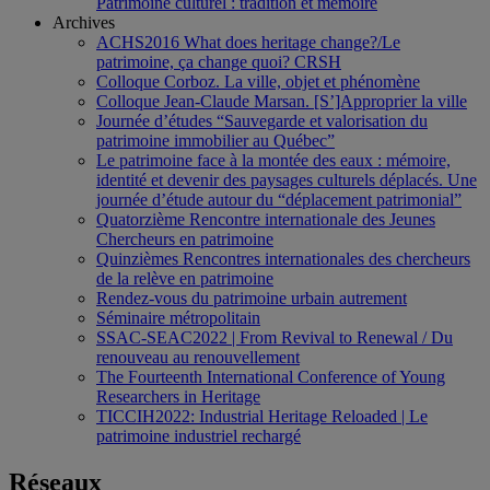
Patrimoine culturel : tradition et mémoire
Archives
ACHS2016 What does heritage change?/Le
patrimoine, ça change quoi? CRSH
Colloque Corboz. La ville, objet et phénomène
Colloque Jean-Claude Marsan. [S’]Approprier la ville
Journée d’études “Sauvegarde et valorisation du
patrimoine immobilier au Québec”
Le patrimoine face à la montée des eaux : mémoire,
identité et devenir des paysages culturels déplacés. Une
journée d’étude autour du “déplacement patrimonial”
Quatorzième Rencontre internationale des Jeunes
Chercheurs en patrimoine
Quinzièmes Rencontres internationales des chercheurs
de la relève en patrimoine
Rendez-vous du patrimoine urbain autrement
Séminaire métropolitain
SSAC-SEAC2022 | From Revival to Renewal / Du
renouveau au renouvellement
The Fourteenth International Conference of Young
Researchers in Heritage
TICCIH2022: Industrial Heritage Reloaded | Le
patrimoine industriel rechargé
Réseaux