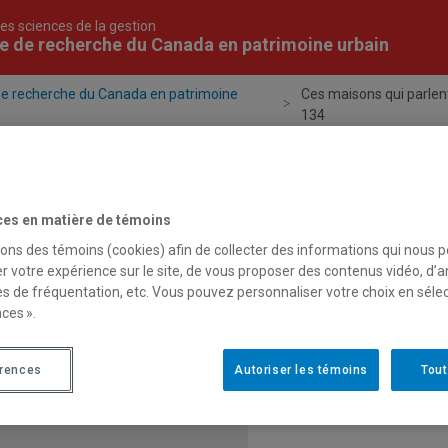
es sciences de la gestion
e de recherche du Canada en patrimoine urbain
de recherche du Canada en patrimoine
Ces maisons qui parlen
134
Projets
Publications
Formation
Évén
ces en matière de témoins
sons des témoins (cookies) afin de collecter des informations qui nous 
r votre expérience sur le site, de vous proposer des contenus vidéo, d’a
es de fréquentation, etc. Vous pouvez personnaliser votre choix en séle
27 juillet 2006
ces ».
Ces maisons qui parl
érences
Autoriser les témoins
Tout
« Ces maisons qui parlent 
134, février 2006, p. 8-11.