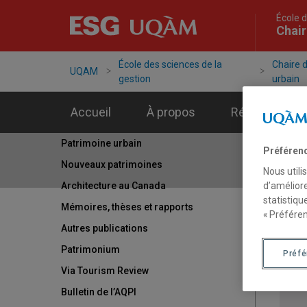
École d
Chair
École des sciences de la
Chaire 
UQAM
gestion
urbain
Accueil
À propos
Réseaux
Patrimoine urbain
Préféren
Nouveaux patrimoines
Nous utili
d’améliore
Architecture au Canada
statistiqu
Mémoires, thèses et rapports
« Préféren
Autres publications
Patrimonium
Préf
Via Tourism Review
Bulletin de l’AQPI