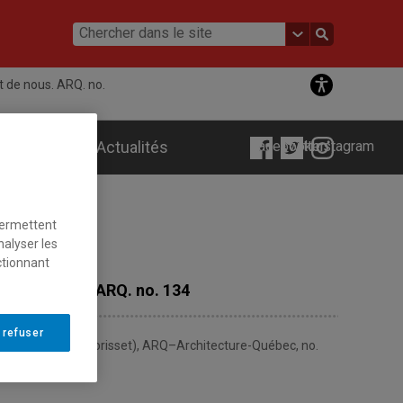
t de nous. ARQ. no.
ements
Actualités
Facebook
Twitter
Instagram
permettent
nalyser les
ctionnant
ent de nous. ARQ. no. 134
 refuser
de nous », (L. K. Morisset), ARQ–Architecture-Québec, no.