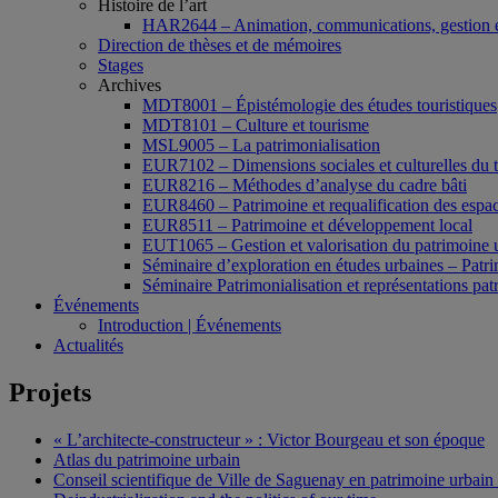
Histoire de l’art
HAR2644 – Animation, communications, gestion e
Direction de thèses et de mémoires
Stages
Archives
MDT8001 – Épistémologie des études touristiques
MDT8101 – Culture et tourisme
MSL9005 – La patrimonialisation
EUR7102 – Dimensions sociales et culturelles du 
EUR8216 – Méthodes d’analyse du cadre bâti
EUR8460 – Patrimoine et requalification des espac
EUR8511 – Patrimoine et développement local
EUT1065 – Gestion et valorisation du patrimoine 
Séminaire d’exploration en études urbaines – Patrim
Séminaire Patrimonialisation et représentations pat
Événements
Introduction | Événements
Actualités
Projets
« L’architecte-constructeur » : Victor Bourgeau et son époque
Atlas du patrimoine urbain
Conseil scientifique de Ville de Saguenay en patrimoine urbain