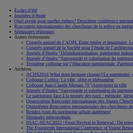
Écoles d’été
Journées d’étude
Quel avenir pour quelles églises? Deuxième conférence internati
Rencontres internationales des chercheurs de la relève en patri
Séminaires régionaux
Autres événements
Congrès annuel de l’AQPI. Entre repère et imaginaire. 
Congrès annuel de la Société pour l’étude de l’architect
Journée d’études “Désindustrialisation, patrimoine indus
Journée d’études “Sauvegarde et valorisation du patrim
Troisième colloque sur l’éducation patrimoniale. Patrimoin
Archives
ACHS2016 What does heritage change?/Le patrimoine,
Colloque Corboz. La ville, objet et phénomène
Colloque Jean-Claude Marsan. [S’]Approprier la ville
Journée d’études “Sauvegarde et valorisation du patrim
Le patrimoine face à la montée des eaux : mémoire, ident
Quatorzième Rencontre internationale des Jeunes Cherch
Quinzièmes Rencontres internationales des chercheurs de
Rendez-vous du patrimoine urbain autrement
Séminaire métropolitain
SSAC-SEAC2022 | From Revival to Renewal / Du renou
The Fourteenth International Conference of Young Resea