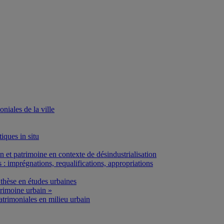
iales de la ville
iques in situ
et patrimoine en contexte de désindustrialisation
: imprégnations, requalifications, appropriations
thèse en études urbaines
rimoine urbain »
atrimoniales en milieu urbain