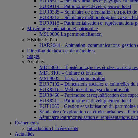
EUR8511 – Identités urbaines et paysages culturels 
EUR9119 – Patrimoine et développement local
EUR9335 – Séminaire de préparation du projet de 
EUR9212 – Séminaire méthodologique : axe « Pat
EUR9118 – Patrimonialisation et représentations p
Muséologie, médiation et patrimoine
MSL9006 La patrimonialisation
Histoire de l’art
HAR2644 – Animation, communications, gestion e
Direction de thèses et de mémoires
Stages
Archives
MDT8001 – Épistémologie des études touristiques
MDT8101 – Culture et tourisme
MSL9005 – La patrimonialisation
EUR7102 – Dimensions sociales et culturelles du 
EUR8216 – Méthodes d’analyse du cadre bâti
EUR8460 – Patrimoine et requalification des espac
EUR8511 – Patrimoine et développement local
EUT1065 – Gestion et valorisation du patrimoine 
Séminaire d’exploration en études urbaines – Patrim
Séminaire Patrimonialisation et représentations pat
Événements
Introduction | Événements
Actualités