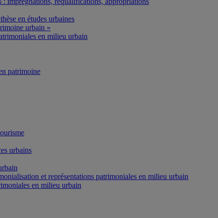
: imprégnations, requalifications, appropriations
thèse en études urbaines
rimoine urbain »
atrimoniales en milieu urbain
n patrimoine
tourisme
es urbains
urbain
onialisation et représentations patrimoniales en milieu urbain
rimoniales en milieu urbain