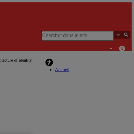
Chaire de recherche du Canada en
patrimoine urbain
itecture of identity
Accueil