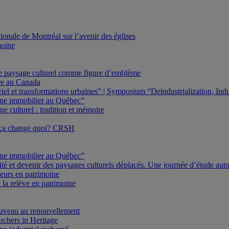
onale de Montréal sur l’avenir des églises
moine
Le paysage culturel comme figure d’emblème
ure au Canada
triel et transformations urbaines” | Symposium “Deindustrialization, In
oine immobilier au Québec”
e culturel : tradition et mémoire
 ça change quoi? CRSH
oine immobilier au Québec”
ité et devenir des paysages culturels déplacés. Une journée d’étude au
eurs en patrimoine
 la relève en patrimoine
veau au renouvellement
rchers in Heritage