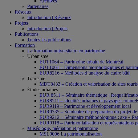
Archives
Partenaires
Réseaux
Introduction | Réseaux
Projets
Introduction | Projets
Publications
Toutes les publications
Formation
La formation universitaire en patrimoine
Urbanisme
EUT1064 – Patrimoine urbain de Montréal
EUT1061 – Dimensions morphologiques et patrimon
EUR8216 – Méthodes d’analyse du cadre bâti
Tourisme
MDT8433 – Création et valorisation de sites tourist
Études urbaines
EUR 8511 – Séminaire thématique : Requalification 
EUR8511 – Identités urbaines et paysages culturels 
EUR9119 – Patrimoine et développement local
EUR9335 – Séminaire de préparation du projet de 
EUR9212 – Séminaire méthodologique : axe « Pat
EUR9118 – Patrimonialisation et représentations p
Muséologie, médiation et patrimoine
MSL9006 La patrimonialisation