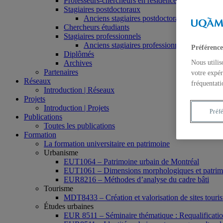
Professeurs-chercheurs en résidence
Stagiaires postdoctoraux
Anciens stagiaires postdoctoraux
Chercheurs étudiants
Stagiaires professionnels
Anciens stagiaires professionnels
Préférence
Diplômés
Archives
Nous utilis
Partenaires
votre expér
Réseaux
fréquentati
Introduction | Réseaux
Projets
Introduction | Projets
Préf
Publications
Toutes les publications
Formation
La formation universitaire en patrimoine
Urbanisme
EUT1064 – Patrimoine urbain de Montréal
EUT1061 – Dimensions morphologiques et patrimon
EUR8216 – Méthodes d’analyse du cadre bâti
Tourisme
MDT8433 – Création et valorisation de sites tourist
Études urbaines
EUR 8511 – Séminaire thématique : Requalification 