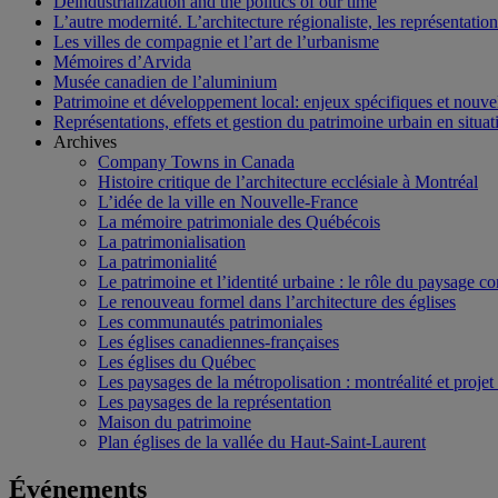
Deindustrialization and the politics of our time
L’autre modernité. L’architecture régionaliste, les représentati
Les villes de compagnie et l’art de l’urbanisme
Mémoires d’Arvida
Musée canadien de l’aluminium
Patrimoine et développement local: enjeux spécifiques et nouvel
Représentations, effets et gestion du patrimoine urbain en situati
Archives
Company Towns in Canada
Histoire critique de l’architecture ecclésiale à Montréal
L’idée de la ville en Nouvelle-France
La mémoire patrimoniale des Québécois
La patrimonialisation
La patrimonialité
Le patrimoine et l’identité urbaine : le rôle du paysage co
Le renouveau formel dans l’architecture des églises
Les communautés patrimoniales
Les églises canadiennes-françaises
Les églises du Québec
Les paysages de la métropolisation : montréalité et proje
Les paysages de la représentation
Maison du patrimoine
Plan églises de la vallée du Haut-Saint-Laurent
Événements