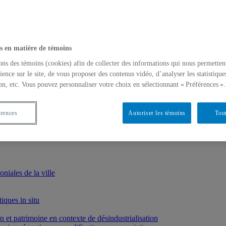
s en matière de témoins
ons des témoins (cookies) afin de collecter des informations qui nous permetten
ience sur le site, de vous proposer des contenus vidéo, d’analyser les statistique
on, etc. Vous pouvez personnaliser votre choix en sélectionnant « Préférences ».
érences
Autoriser les témoins
Tout
iales de la ville
iques in situ
et patrimoine en contexte de désindustrialisation