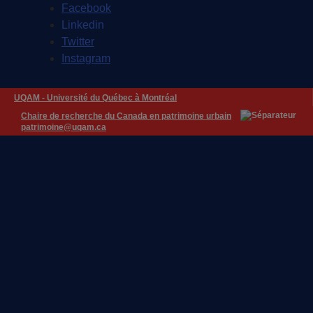
Facebook
Linkedin
Twitter
Instagram
UQAM -
Université du Québec à Montréal
Chaire de recherche du Canada en patrimoine urbain
patrimoine@uqam.ca