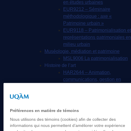
en études urbaines
EUR9212 – Séminaire
méthodologique : axe «
Patrimoine urbain »
EUR9118 – Patrimonialisation et
représentations patrimoniales en
milieu urbain
Muséologie, médiation et patrimoine
MSL9006 La patrimonialisation
Histoire de l’art
HAR2644 – Animation,
communications, gestion en
patrimoine
Direction de thèses et de mémoires
Stages
Archives
Préférences en matière de témoins
MDT8001 – Épistémologie des
Nous utilisons des témoins (cookies) afin de collecter des
études touristiques
informations qui nous permettent d’améliorer votre expérience
MDT8101 – Culture et tourisme