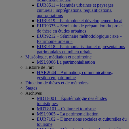
EUR8511 – Identités urbaines et paysages
culturels : imprégnations, requalifications,
appropriations
EUR9119 – Patrimoine et développement local
EUR9335 – Séminaire de préparation du projet
de thèse en études urbaines
EUR9212 – Séminaire méthodologique : axe «
Patrimoine urbain »
EUR9118 – Patrimonialisation et représentations
patrimoniales en milieu urbain
Muséologie, médiation et patrimoine
MSL9006 La patrimonialisation
Histoire de l’art
HAR2644 – Animation, communications,
gestion en patrimoine
Direction de thèses et de mémoires
Stages
Archives
MDT8001 – Épistémologie des études
touristiques
MDT8101 – Culture et tourisme
MSL9005 – La patrimonialisation
EUR7102 – Dimensions sociales et culturelles du
tourisme