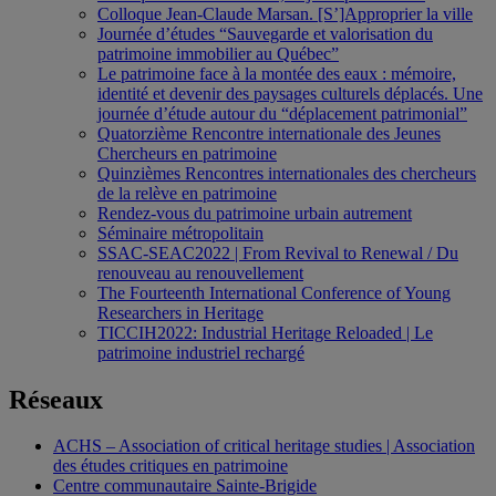
Colloque Jean-Claude Marsan. [S’]Approprier la ville
Journée d’études “Sauvegarde et valorisation du
patrimoine immobilier au Québec”
Le patrimoine face à la montée des eaux : mémoire,
identité et devenir des paysages culturels déplacés. Une
journée d’étude autour du “déplacement patrimonial”
Quatorzième Rencontre internationale des Jeunes
Chercheurs en patrimoine
Quinzièmes Rencontres internationales des chercheurs
de la relève en patrimoine
Rendez-vous du patrimoine urbain autrement
Séminaire métropolitain
SSAC-SEAC2022 | From Revival to Renewal / Du
renouveau au renouvellement
The Fourteenth International Conference of Young
Researchers in Heritage
TICCIH2022: Industrial Heritage Reloaded | Le
patrimoine industriel rechargé
Réseaux
ACHS – Association of critical heritage studies | Association
des études critiques en patrimoine
Centre communautaire Sainte-Brigide