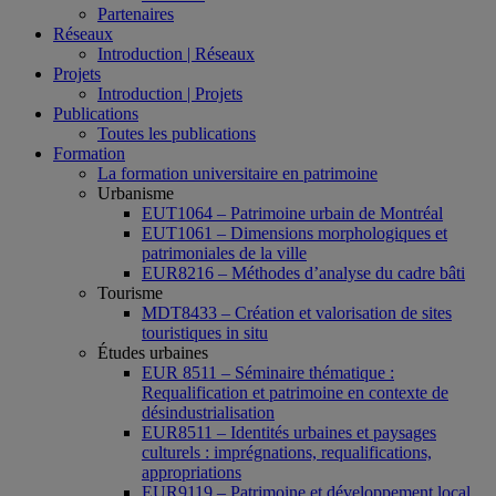
Partenaires
Réseaux
Introduction | Réseaux
Projets
Introduction | Projets
Publications
Toutes les publications
Formation
La formation universitaire en patrimoine
Urbanisme
EUT1064 – Patrimoine urbain de Montréal
EUT1061 – Dimensions morphologiques et
patrimoniales de la ville
EUR8216 – Méthodes d’analyse du cadre bâti
Tourisme
MDT8433 – Création et valorisation de sites
touristiques in situ
Études urbaines
EUR 8511 – Séminaire thématique :
Requalification et patrimoine en contexte de
désindustrialisation
EUR8511 – Identités urbaines et paysages
culturels : imprégnations, requalifications,
appropriations
EUR9119 – Patrimoine et développement local