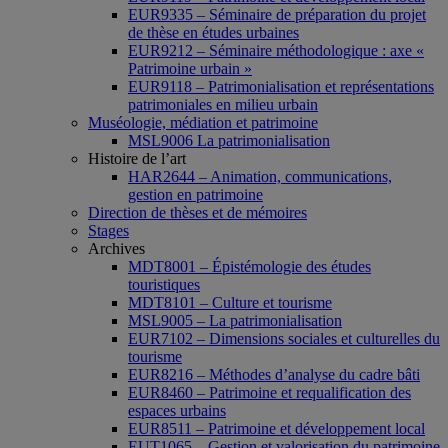
EUR9335 – Séminaire de préparation du projet
de thèse en études urbaines
EUR9212 – Séminaire méthodologique : axe «
Patrimoine urbain »
EUR9118 – Patrimonialisation et représentations
patrimoniales en milieu urbain
Muséologie, médiation et patrimoine
MSL9006 La patrimonialisation
Histoire de l’art
HAR2644 – Animation, communications,
gestion en patrimoine
Direction de thèses et de mémoires
Stages
Archives
MDT8001 – Épistémologie des études
touristiques
MDT8101 – Culture et tourisme
MSL9005 – La patrimonialisation
EUR7102 – Dimensions sociales et culturelles du
tourisme
EUR8216 – Méthodes d’analyse du cadre bâti
EUR8460 – Patrimoine et requalification des
espaces urbains
EUR8511 – Patrimoine et développement local
EUT1065 – Gestion et valorisation du patrimoine