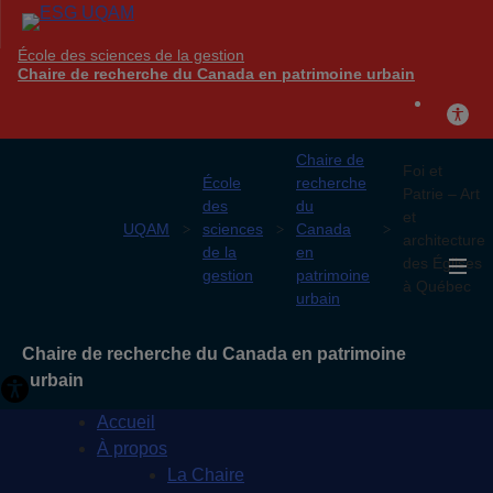
École des sciences de la gestion
Chaire de recherche du Canada en patrimoine urbain
Chaire de
Foi et
École
recherche
Patrie – Art
des
du
et
UQAM
sciences
Canada
architecture
de la
en
des Églises
gestion
patrimoine
à Québec
urbain
Chaire de recherche du Canada en patrimoine
urbain
Accueil
À propos
La Chaire