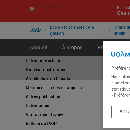
École d
Chair
École des sciences de la
Chaire d
UQAM
gestion
urbain
Accueil
À propos
Réseaux
Patrimoine urbain
Préféren
Nouveaux patrimoines
Nous utili
Architecture au Canada
d’améliore
Mémoires, thèses et rapports
statistiqu
« Préféren
Autres publications
Patrimonium
Préf
Via Tourism Review
Bulletin de l’AQPI