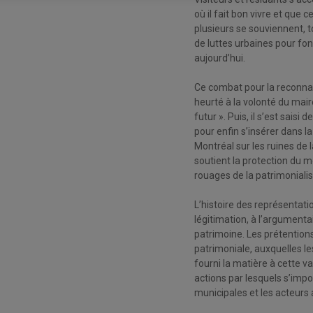
où il fait bon vivre et que c
plusieurs se souviennent, t
de luttes urbaines pour fo
aujourd’hui.
Ce combat pour la reconnai
heurté à la volonté du mai
futur ». Puis, il s’est saisi
pour enfin s’insérer dans 
Montréal sur les ruines de 
soutient la protection du m
rouages de la patrimoniali
L’histoire des représentat
légitimation, à l’argumentai
patrimoine. Les prétentions
patrimoniale, auxquelles le
fourni la matière à cette v
actions par lesquels s’impo
municipales et les acteurs 