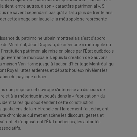
ela tient, entre autres, à son « caractère patrimonial ». Si
ous ne savent cependant pas qu’il a fallu plus de trente ans
nder cette image par laquelle la métropole se représente
ssance du patrimoine urbain montréalais s’est d’abord
re de Montréal, Jean Drapeau, de créer une « métropole du
 de l’institution patrimoniale mise en place par l’État québécois
la gouvernance municipale. Depuis la création de Sauvons
la maison Van Horne jusqu’à l’action d’Héritage Montréal, qui
ont Royal, luttes ardentes et débats houleux révèlent les
sation du paysage urbain.
ions que propose cet ouvrage s’intéresse au discours de
re et à la rhétorique invoqués dans la « fabrication » du
 identitaires qui sous-tendent cette construction
s quotidiens de la métropole ont largement fait écho, ont
aste chronique qui met en scène les discours, gestes et
sèrent et s’opposèrent l’État québécois, les autorités
associatifs.