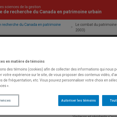
es sciences de la gestion
e de recherche du Canada en patrimoine urbain
e recherche du Canada en patrimoine
Le combat du patrimoine
2003)
Projets
Publications
Formation
Évén
ces en matière de témoins
sons des témoins (cookies) afin de collecter des informations qui nous 
r votre expérience sur le site, de vous proposer des contenus vidéo, d’a
29 juillet 2005
es de fréquentation, etc. Vous pouvez personnaliser votre choix en séle
Le combat du patrim
ces ».
Martin Drouin (2005), Le c
érences
Autoriser les témoins
Tout
l’Université du Québec, 40
Visiteurs et résidants s’ac