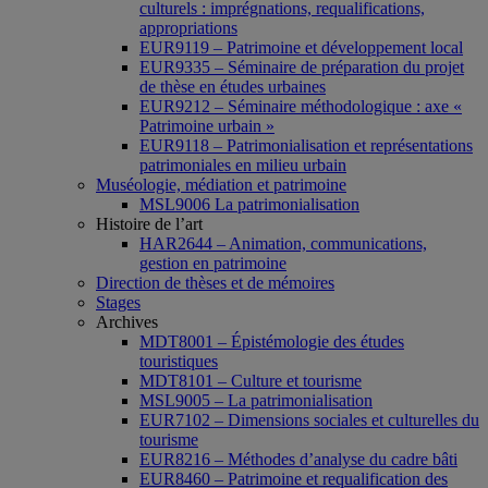
culturels : imprégnations, requalifications,
appropriations
EUR9119 – Patrimoine et développement local
EUR9335 – Séminaire de préparation du projet
de thèse en études urbaines
EUR9212 – Séminaire méthodologique : axe «
Patrimoine urbain »
EUR9118 – Patrimonialisation et représentations
patrimoniales en milieu urbain
Muséologie, médiation et patrimoine
MSL9006 La patrimonialisation
Histoire de l’art
HAR2644 – Animation, communications,
gestion en patrimoine
Direction de thèses et de mémoires
Stages
Archives
MDT8001 – Épistémologie des études
touristiques
MDT8101 – Culture et tourisme
MSL9005 – La patrimonialisation
EUR7102 – Dimensions sociales et culturelles du
tourisme
EUR8216 – Méthodes d’analyse du cadre bâti
EUR8460 – Patrimoine et requalification des