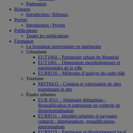
Partenaires
Réseaux
Introduction | Réseaux
Projets
Introduction | Projets
Publications
Toutes les publications
Formation
La formation universitaire en patrimoine
Urbanisme
EUT1064 – Patrimoine urbain de Montréal
EUT1061 – Dimensions morphologiques et
patrimoniales de la ville
EUR8216 – Méthodes d’analyse du cadre bâti
Tourisme
MDT8433 – Création et valorisation de sites
touristiques in situ
Études urbaines
EUR 8511 – Séminaire thématique :
Requalification et patrimoine en contexte de
désindustrialisation
EUR8511 – Identités urbaines et paysages
culturels : imprégnations, requalifications,
appropriations
EUR9119 – Patrimoine et développement local