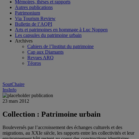
Mémoires, thèses et rapports
Autres publications
Patrimonium
Via Tourism Review
Bulletin de l’AQPI
Arts et patrimoines en hommage à Luc Noppen
Les capsules du patrimoine urbain
Archives
Cahiers de l’Institut du patrimoine
Cap aux Diamants
Revues ARQ
Téoros
SoutChaire
InsInfo
23 mars 2012
Collection : Patrimoine urbain
Bouleversés par l’accroissement des échanges culturels et des
migrations, au XXIe siècle, les rapports entre les collectivités et leur
environnement bâti restent au coeur des constructions identitaires