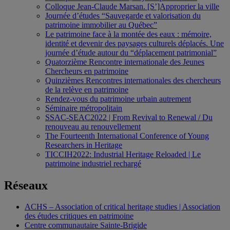
Colloque Jean-Claude Marsan. [S’]Approprier la ville
Journée d’études “Sauvegarde et valorisation du
patrimoine immobilier au Québec”
Le patrimoine face à la montée des eaux : mémoire,
identité et devenir des paysages culturels déplacés. Une
journée d’étude autour du “déplacement patrimonial”
Quatorzième Rencontre internationale des Jeunes
Chercheurs en patrimoine
Quinzièmes Rencontres internationales des chercheurs
de la relève en patrimoine
Rendez-vous du patrimoine urbain autrement
Séminaire métropolitain
SSAC-SEAC2022 | From Revival to Renewal / Du
renouveau au renouvellement
The Fourteenth International Conference of Young
Researchers in Heritage
TICCIH2022: Industrial Heritage Reloaded | Le
patrimoine industriel rechargé
Réseaux
ACHS – Association of critical heritage studies | Association
des études critiques en patrimoine
Centre communautaire Sainte-Brigide