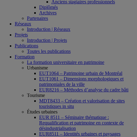
Anciens stagiaires professionnels
Diplômés
Archives
Partenaires
Réseaux
Introduction | Réseaux
Projets
Introduction | Projets
Publications
Toutes les publications
Formation
La formation universitaire en patrimoine
Urbanisme
EUT1064 – Patrimoine urbain de Montréal
EUT1061 – Dimensions morphologiques et
patrimoniales de la ville
EUR8216 – Méthodes d’analyse du cadre bâti
Tourisme
MDT8433 – Création et valorisation de sites
touristiques in situ
Études urbaines
EUR 8511 – Séminaire thématique :
Requalification et patrimoine en contexte de
désindustrialisation
EUR8511 – Identités urbaines et paysages