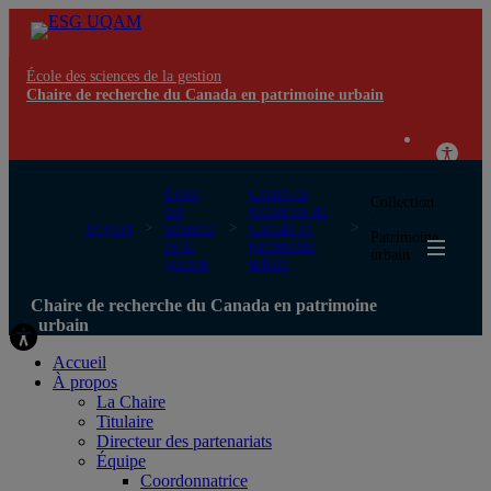
École des sciences de la gestion
Chaire de recherche du Canada en patrimoine urbain
École
Chaire de
Collection
des
recherche du
:
UQAM
sciences
Canada en
Patrimoine
de la
patrimoine
urbain
gestion
urbain
Chaire de recherche du Canada en patrimoine
urbain
Accueil
À propos
La Chaire
Titulaire
Directeur des partenariats
Équipe
Coordonnatrice