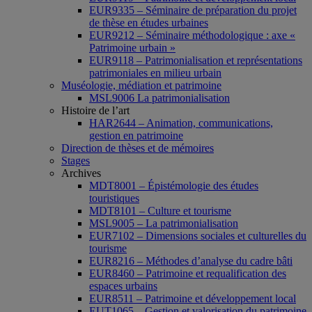
EUR9335 – Séminaire de préparation du projet
de thèse en études urbaines
EUR9212 – Séminaire méthodologique : axe «
Patrimoine urbain »
EUR9118 – Patrimonialisation et représentations
patrimoniales en milieu urbain
Muséologie, médiation et patrimoine
MSL9006 La patrimonialisation
Histoire de l’art
HAR2644 – Animation, communications,
gestion en patrimoine
Direction de thèses et de mémoires
Stages
Archives
MDT8001 – Épistémologie des études
touristiques
MDT8101 – Culture et tourisme
MSL9005 – La patrimonialisation
EUR7102 – Dimensions sociales et culturelles du
tourisme
EUR8216 – Méthodes d’analyse du cadre bâti
EUR8460 – Patrimoine et requalification des
espaces urbains
EUR8511 – Patrimoine et développement local
EUT1065 – Gestion et valorisation du patrimoine