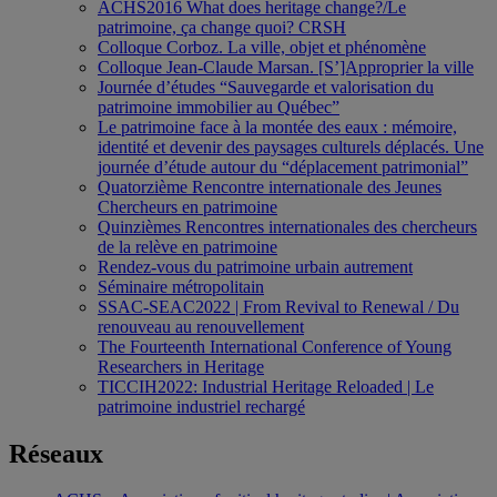
ACHS2016 What does heritage change?/Le
patrimoine, ça change quoi? CRSH
Colloque Corboz. La ville, objet et phénomène
Colloque Jean-Claude Marsan. [S’]Approprier la ville
Journée d’études “Sauvegarde et valorisation du
patrimoine immobilier au Québec”
Le patrimoine face à la montée des eaux : mémoire,
identité et devenir des paysages culturels déplacés. Une
journée d’étude autour du “déplacement patrimonial”
Quatorzième Rencontre internationale des Jeunes
Chercheurs en patrimoine
Quinzièmes Rencontres internationales des chercheurs
de la relève en patrimoine
Rendez-vous du patrimoine urbain autrement
Séminaire métropolitain
SSAC-SEAC2022 | From Revival to Renewal / Du
renouveau au renouvellement
The Fourteenth International Conference of Young
Researchers in Heritage
TICCIH2022: Industrial Heritage Reloaded | Le
patrimoine industriel rechargé
Réseaux