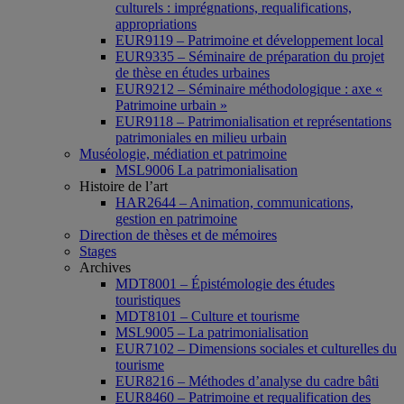
culturels : imprégnations, requalifications,
appropriations
EUR9119 – Patrimoine et développement local
EUR9335 – Séminaire de préparation du projet
de thèse en études urbaines
EUR9212 – Séminaire méthodologique : axe «
Patrimoine urbain »
EUR9118 – Patrimonialisation et représentations
patrimoniales en milieu urbain
Muséologie, médiation et patrimoine
MSL9006 La patrimonialisation
Histoire de l’art
HAR2644 – Animation, communications,
gestion en patrimoine
Direction de thèses et de mémoires
Stages
Archives
MDT8001 – Épistémologie des études
touristiques
MDT8101 – Culture et tourisme
MSL9005 – La patrimonialisation
EUR7102 – Dimensions sociales et culturelles du
tourisme
EUR8216 – Méthodes d’analyse du cadre bâti
EUR8460 – Patrimoine et requalification des