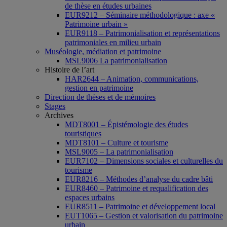
de thèse en études urbaines
EUR9212 – Séminaire méthodologique : axe «
Patrimoine urbain »
EUR9118 – Patrimonialisation et représentations
patrimoniales en milieu urbain
Muséologie, médiation et patrimoine
MSL9006 La patrimonialisation
Histoire de l’art
HAR2644 – Animation, communications,
gestion en patrimoine
Direction de thèses et de mémoires
Stages
Archives
MDT8001 – Épistémologie des études
touristiques
MDT8101 – Culture et tourisme
MSL9005 – La patrimonialisation
EUR7102 – Dimensions sociales et culturelles du
tourisme
EUR8216 – Méthodes d’analyse du cadre bâti
EUR8460 – Patrimoine et requalification des
espaces urbains
EUR8511 – Patrimoine et développement local
EUT1065 – Gestion et valorisation du patrimoine
urbain