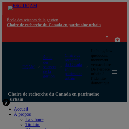
École des sciences de la gestion
Chaire de recherche du Canada en patrimoine urbain
Le bungalow
Chaire de
québécois,
École
recherche
monument
des
du Canada
vernaculaire.
UQAM
sciences
en
De l’espace
de la
patrimoine
urbain à
gestion
urbain
l’identité
domestique
Chaire de recherche du Canada en patrimoine
urbain
Accueil
À propos
La Chaire
Titulaire