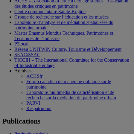
ACHS – Association of critical heritage studies | Association
des études critiques en patrimoine
Centre communautaire Sainte-Brigide
Groupe de recherche sur l’éducation et les musées
Laboratoire d’analyse et de médiation spatialisées du
patrimoine urbain
Master Erasmus Mundus Techniques, Patrimoines et
Territoires de l’Industrie
P3local
Réseau UNITWIN Culture, Tourisme et Développement
SEAC/SSAC
TICCIH – The International Committee for the Conservation
of Industrial Heritage
Archives
ACHSfr
Forum canadien de recherche publique sur le
patrimoine
Laboratoire multimédia de caractérisation et de
recherche sur la médiation du patrimoine urbain
PARVI
Respatrimoni
Publications
Patrimoine urbain