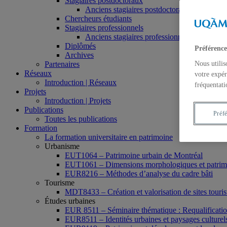
Stagiaires postdoctoraux
Anciens stagiaires postdoctoraux
Chercheurs étudiants
Stagiaires professionnels
Anciens stagiaires professionnels
Diplômés
Préférence
Archives
Partenaires
Nous utilis
Réseaux
votre expér
Introduction | Réseaux
fréquentati
Projets
Introduction | Projets
Publications
Préf
Toutes les publications
Formation
La formation universitaire en patrimoine
Urbanisme
EUT1064 – Patrimoine urbain de Montréal
EUT1061 – Dimensions morphologiques et patrimon
EUR8216 – Méthodes d’analyse du cadre bâti
Tourisme
MDT8433 – Création et valorisation de sites tourist
Études urbaines
EUR 8511 – Séminaire thématique : Requalification 
EUR8511 – Identités urbaines et paysages culturels 