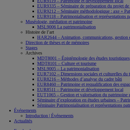
EUR9119 – Patrimoine et développement local
EUR9335 – Séminaire de préparation du projet de 
EUR9212 – Séminaire méthodologique : axe « Pat
EUR9118 – Patrimonialisation et représentations p
Muséologie, médiation et patrimoine
MSL9006 La patrimonialisation
Histoire de l’art
HAR2644 – Animation, communications, gestion e
Direction de thèses et de mémoires
Stages
Archives
MDT8001 – Épistémologie des études touristiques
MDT8101 – Culture et tourisme
MSL9005 – La patrimonialisation
EUR7102 – Dimensions sociales et culturelles du 
EUR8216 – Méthodes d’analyse du cadre bâti
EUR8460 – Patrimoine et requalification des espac
EUR8511 – Patrimoine et développement local
EUT1065 – Gestion et valorisation du patrimoine 
Séminaire d’exploration en études urbaines – Patrim
Séminaire Patrimonialisation et représentations pat
Événements
Introduction | Événements
Actualités