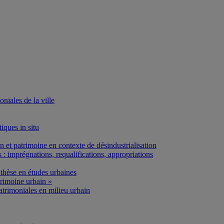
iales de la ville
iques in situ
et patrimoine en contexte de désindustrialisation
: imprégnations, requalifications, appropriations
thèse en études urbaines
rimoine urbain »
atrimoniales en milieu urbain