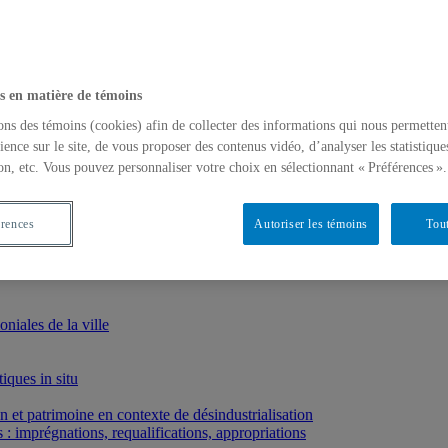
s en matière de témoins
ons des témoins (cookies) afin de collecter des informations qui nous permetten
ience sur le site, de vous proposer des contenus vidéo, d’analyser les statistique
on, etc. Vous pouvez personnaliser votre choix en sélectionnant « Préférences ».
érences
Autoriser les témoins
Tout
iales de la ville
iques in situ
et patrimoine en contexte de désindustrialisation
: imprégnations, requalifications, appropriations