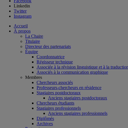
Facebook
Linkedin
Twitter
Instagram
Accueil
À propos
La Chaire
Titulaire
Directeur des partenariats
Équipe
Coordonnatrice
Régisseur technique
Associée à la révision linguistique et à la traductio
Associés à la communication graphique
Membres
Chercheurs associés
Professeurs-chercheurs en résidence
Stagiaires postdoctoraux
Anciens stagiaires postdoctoraux
Chercheurs étudiants
Stagiaires professionnels
Anciens stagiaires professionnels
Diplômés
Archives