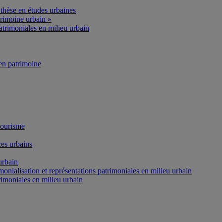
thèse en études urbaines
rimoine urbain »
atrimoniales en milieu urbain
n patrimoine
tourisme
es urbains
urbain
onialisation et représentations patrimoniales en milieu urbain
rimoniales en milieu urbain