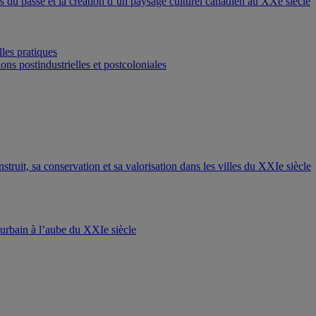
ons du passé et la création d’un paysage culturel canadien au XXe siècle
les pratiques
ons postindustrielles et postcoloniales
nstruit, sa conservation et sa valorisation dans les villes du XXIe siècle
t urbain à l’aube du XXIe siècle