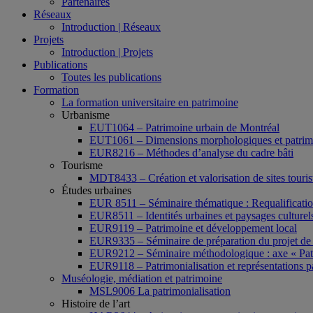
Partenaires
Réseaux
Introduction | Réseaux
Projets
Introduction | Projets
Publications
Toutes les publications
Formation
La formation universitaire en patrimoine
Urbanisme
EUT1064 – Patrimoine urbain de Montréal
EUT1061 – Dimensions morphologiques et patrimon
EUR8216 – Méthodes d’analyse du cadre bâti
Tourisme
MDT8433 – Création et valorisation de sites tourist
Études urbaines
EUR 8511 – Séminaire thématique : Requalification 
EUR8511 – Identités urbaines et paysages culturels 
EUR9119 – Patrimoine et développement local
EUR9335 – Séminaire de préparation du projet de 
EUR9212 – Séminaire méthodologique : axe « Pat
EUR9118 – Patrimonialisation et représentations p
Muséologie, médiation et patrimoine
MSL9006 La patrimonialisation
Histoire de l’art