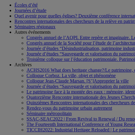
Écoles d’été
Journées d’étude
Quel avenir pour quelles églises? Deuxième conférence internati
Rencontres internationales des chercheurs de la relève en patri
Séminaires régionaux
Autres événements
Congrès annuel de l’AQPI. Entre repère et imaginaire. 
Congrès annuel de la Société pour l’étude de l’architect
Journée d’études “Désindustrialisation, patrimoine indus
Journée d’études “Sauvegarde et valorisation du patrim
Troisième colloque sur l’éducation patrimoniale. Patrimoin
Archives
ACHS2016 What does heritage change?/Le patrimoine,
Colloque Corboz. La ville, objet et phénomène
Colloque Jean-Claude Marsan. [S’]Approprier la ville
Journée d’études “Sauvegarde et valorisation du patrim
Le patrimoine face à la montée des eaux : mémoire, ident
Quatorzième Rencontre internationale des Jeunes Cherch
Quinzièmes Rencontres internationales des chercheurs de
Rendez-vous du patrimoine urbain autrement
Séminaire métropolitain
SSAC-SEAC2022 | From Revival to Renewal / Du renou
The Fourteenth International Conference of Young Resea
TICCIH2022: Industrial Heritage Reloaded | Le patrimoin