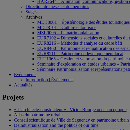
HAR2644 – Animation, communications, gestion e
Direction de thèses et de mémoires
Stages
Archives
MDT8001 – Épistémologie des études touristiques
MDT8101 – Culture et tourisme
MSL9005 – La patrimonialisation
EUR7102 – Dimensions sociales et culturelles du 
EUR8216 – Méthodes d’analyse du cadre bâti
EUR8460 – Patrimoine et requalification des espac
EUR8511 – Patrimoine et développement local
EUT1065 – Gestion et valorisation du patrimoine 
Séminaire d’exploration en études urbaines – Patrim
Séminaire Patrimonialisation et représentations pat
Événements
Introduction | Événements
Actualités
Projets
« L’architecte-constructeur » : Victor Bourgeau et son époque
Atlas du patrimoine urbain
Conseil scientifique de Ville de Saguenay en patrimoine urbain
Deindustrialization and the politics of our time