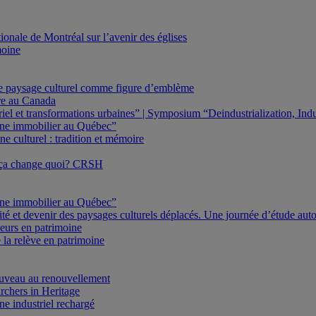
onale de Montréal sur l’avenir des églises
moine
Le paysage culturel comme figure d’emblème
ure au Canada
triel et transformations urbaines” | Symposium “Deindustrialization, In
oine immobilier au Québec”
e culturel : tradition et mémoire
 ça change quoi? CRSH
oine immobilier au Québec”
ité et devenir des paysages culturels déplacés. Une journée d’étude au
eurs en patrimoine
 la relève en patrimoine
veau au renouvellement
rchers in Heritage
e industriel rechargé