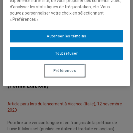
expérience sur le site, de vous proposer des contenus vidéo,
d’analyser les statistiques de fréquentation, etc. Vous
pouvez personnaliser votre choix en sélectionnant
« Préférences ».
Autoriser les témoins
Tout refuser
Préférences
15 novembre 2023
Architecture at work | Architetture del lavoro
(Forma Edizioni)
Article paru lors du lancement à Vicence (Italie), 12 novembre
2023
Pour lire une version longue et en français de la préface de
Lucie K. Morisset (publiée en italien et traduite en anglais)