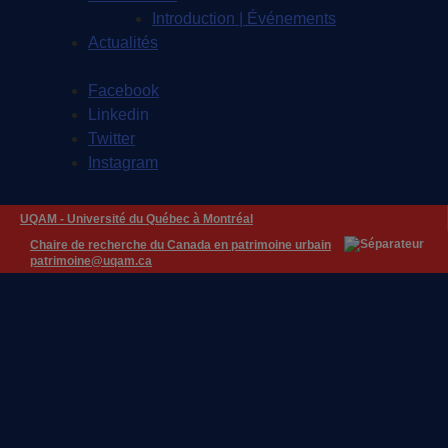
Introduction | Événements
Actualités
Facebook
Linkedin
Twitter
Instagram
UQAM -
Université du Québec à Montréal
Chaire de recherche du Canada en patrimoine urbain
patrimoine@uqam.ca