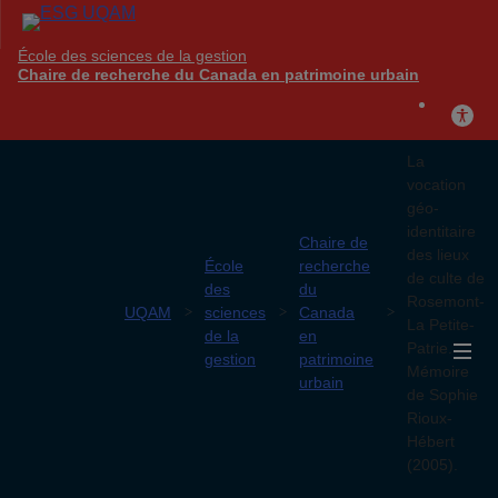
École des sciences de la gestion
Chaire de recherche du Canada en patrimoine urbain
La
vocation
géo-
identitaire
Chaire de
des lieux
École
recherche
de culte de
des
du
Rosemont-
UQAM
sciences
Canada
La Petite-
de la
en
Patrie.
gestion
patrimoine
Mémoire
urbain
de Sophie
Rioux-
Hébert
(2005).