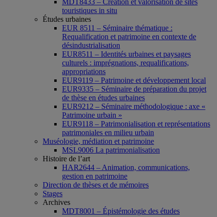
MDT8433 – Création et valorisation de sites
touristiques in situ
Études urbaines
EUR 8511 – Séminaire thématique :
Requalification et patrimoine en contexte de
désindustrialisation
EUR8511 – Identités urbaines et paysages
culturels : imprégnations, requalifications,
appropriations
EUR9119 – Patrimoine et développement local
EUR9335 – Séminaire de préparation du projet
de thèse en études urbaines
EUR9212 – Séminaire méthodologique : axe «
Patrimoine urbain »
EUR9118 – Patrimonialisation et représentations
patrimoniales en milieu urbain
Muséologie, médiation et patrimoine
MSL9006 La patrimonialisation
Histoire de l’art
HAR2644 – Animation, communications,
gestion en patrimoine
Direction de thèses et de mémoires
Stages
Archives
MDT8001 – Épistémologie des études