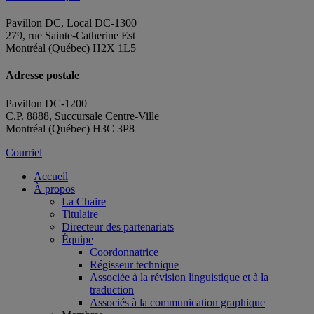
Pavillon DC, Local DC-1300
279, rue Sainte-Catherine Est
Montréal (Québec) H2X 1L5
Adresse postale
Pavillon DC-1200
C.P. 8888, Succursale Centre-Ville
Montréal (Québec) H3C 3P8
Courriel
Accueil
À propos
La Chaire
Titulaire
Directeur des partenariats
Équipe
Coordonnatrice
Régisseur technique
Associée à la révision linguistique et à la
traduction
Associés à la communication graphique