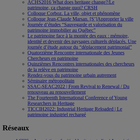
ACHS2016 What does heritage change?/Le
patrimoine, ça change quoi? CRSH
Colloque Corboz. La ville, objet et phénomène
Colloque Jean-Claude Marsan. [S’]Approprier la ville
Journée d’études “Sauvegarde et valorisation du
patrimoine immobilier au Québec”
Le patrimoine face à la montée des eaux : mémoire,
identité et devenir des paysages culturels déplacés. Une
journée d’étude autour du “déplacement patrimonial”
Quatorzième Rencontre internationale des Jeunes
Chercheurs en patrimoine
Quinzièmes Rencontres internationales des chercheurs
de la relève en patrimoine
Rendez-vous du patrimoine urbain autrement
Séminaire métropolitain
SSAC-SEAC2022 | From Revival to Renewal / Du
renouveau au renouvellement
The Fourteenth International Conference of Young
Researchers in Heritage
TICCIH2022: Industrial Heritage Reloaded | Le
patrimoine industriel rechargé
Réseaux