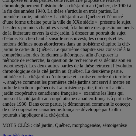
Composée en trois parties, cette recherche propose de retracer
chronologiquement l’histoire de la cité-jardin au Québec, de 1900 à
la fin des années 1940. La thèse s’articule en trois parties. La
première partie, intitulée « La cité-jardin au Québec et l’énoncé
d’une forme urbaine pour la ville du XXe siècle », présente le sujet.
Les deux premiers chapitres visent, à la lumière des questionnements
de la littérature envers la cité-jardin, à dresser un portrait du sujet
d’étude. En cherchant à saisir le sens investi, les concepts et les
notions définies nous aborderons dans un troisième chapitre la cité-
jardin le cadre du Québec. Le quatrième chapitre sera consacré à la
compréhension des fondements théoriques, afin d’exposer la
méthode de recherche, la question de recherche et sa déclinaison en
hypothèse(s). Les deux autres parties de la thèse retracent l’évolution
chronologique de la cité-jardin au Québec. La deuxième partie,
intitulée « La cité-jardin d’entreprise et la mise en ordre du territoire
», analyse comment les premières cités-jardins ont servi à mettre en
ordre le territoire québécois. La troisième partie, titrée « La cité-
jardin coopérative canadienne française », examine les liens qui
unissent la cité-jardin au coopératisme canadien-français à partir des
années 1930. Dans cette partie, je démontrerai comment le concept
de cité coopérative canadienne-française développé par Collin
pourrait s’appliquer à la cité-jardin.
MOTS-CLÉS : cité-jardin, Québec, morphogenèse, sémoigenèse
Pour télécharger