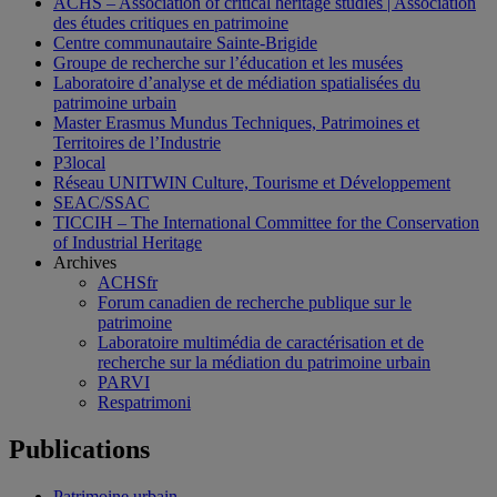
ACHS – Association of critical heritage studies | Association
des études critiques en patrimoine
Centre communautaire Sainte-Brigide
Groupe de recherche sur l’éducation et les musées
Laboratoire d’analyse et de médiation spatialisées du
patrimoine urbain
Master Erasmus Mundus Techniques, Patrimoines et
Territoires de l’Industrie
P3local
Réseau UNITWIN Culture, Tourisme et Développement
SEAC/SSAC
TICCIH – The International Committee for the Conservation
of Industrial Heritage
Archives
ACHSfr
Forum canadien de recherche publique sur le
patrimoine
Laboratoire multimédia de caractérisation et de
recherche sur la médiation du patrimoine urbain
PARVI
Respatrimoni
Publications
Patrimoine urbain