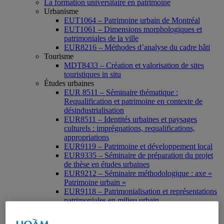
La formation universitaire en patrimoine
Urbanisme
EUT1064 – Patrimoine urbain de Montréal
EUT1061 – Dimensions morphologiques et
patrimoniales de la ville
EUR8216 – Méthodes d’analyse du cadre bâti
Tourisme
MDT8433 – Création et valorisation de sites
touristiques in situ
Études urbaines
EUR 8511 – Séminaire thématique :
Requalification et patrimoine en contexte de
désindustrialisation
EUR8511 – Identités urbaines et paysages
culturels : imprégnations, requalifications,
appropriations
EUR9119 – Patrimoine et développement local
EUR9335 – Séminaire de préparation du projet
de thèse en études urbaines
EUR9212 – Séminaire méthodologique : axe «
Patrimoine urbain »
EUR9118 – Patrimonialisation et représentations
patrimoniales en milieu urbain
Muséologie, médiation et patrimoine
MSL9006 La patrimonialisation