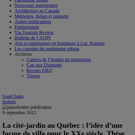
Nouveaux patrimoines
Architecture au Canada
Mémoires, thèses et rapports
Autres publications
Patrimonium
Via Tourism Review
Bulletin de l’AQPI
Arts et patrimoines en hommage à Luc Noppen
Les capsules du patrimoine urbain
Archives
Cahiers de l’Institut du patrimoine
Cap aux Diamants
Revues ARQ
Téoros
SoutChaire
InsInfo
9 septembre 2012
La cité-jardin au Québec : l’idée d’une
forme de ville pour le XXe siècle. Thèse