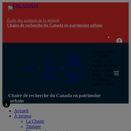
École des sciences de la gestion
Chaire de recherche du Canada en patrimoine urbain
La cité-jardin
Chaire de
au Québec :
École
recherche
l’idée d’une
des
du Canada
forme de ville
UQAM
sciences
en
pour le XXe
de la
patrimoine
siècle. Thèse
gestion
urbain
de Barbara
Julien (2012).
Chaire de recherche du Canada en patrimoine
urbain
Accueil
À propos
La Chaire
Titulaire