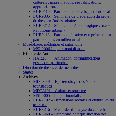
culturels : imprégnations, requalifications,
appropriations
EUR9119 – Patrimoine et développement local
EUR9335 – Séminaire de préparation du projet
de thèse en études urbaines
EUR9212 – Séminaire méthodologique : axe «
Patrimoine urbain »
EUR9118 – Patrimonialisation et représentations
patrimoniales en milieu urbain
Muséologie, médiation et patrimoine
MSL9006 La patrimonialisation
Histoire de l’art
HAR2644 – Animation, communications,
gestion en patrimoine
Direction de thèses et de mémoires
Stages
Archives
MDT8001 – Épistémologie des études
touristiques
MDT8101 – Culture et tourisme
MSL9005 – La patrimonialisation
EUR7102 – Dimensions sociales et culturelles du
tourisme
EUR8216 – Méthodes d’analyse du cadre bâti
EUR8460 – Patrimoine et requalification des