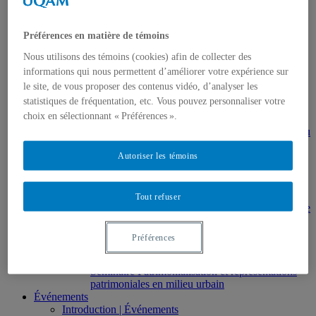
Histoire de l’art
HAR2644 – Animation, communications,
gestion en patrimoine
Préférences en matière de témoins
Direction de thèses et de mémoires
Stages
Nous utilisons des témoins (cookies) afin de collecter des
Archives
informations qui nous permettent d’améliorer votre expérience sur
MDT8001 – Épistémologie des études
le site, de vous proposer des contenus vidéo, d’analyser les
touristiques
statistiques de fréquentation, etc. Vous pouvez personnaliser votre
MDT8101 – Culture et tourisme
choix en sélectionnant « Préférences ».
MSL9005 – La patrimonialisation
EUR7102 – Dimensions sociales et culturelles du
tourisme
Autoriser les témoins
EUR8216 – Méthodes d’analyse du cadre bâti
EUR8460 – Patrimoine et requalification des
espaces urbains
EUR8511 – Patrimoine et développement local
Tout refuser
EUT1065 – Gestion et valorisation du patrimoine
urbain
Séminaire d’exploration en études urbaines –
Préférences
Patrimonialisation et représentations
patrimoniales en milieu urbain
Séminaire Patrimonialisation et représentations
patrimoniales en milieu urbain
Événements
Introduction | Événements