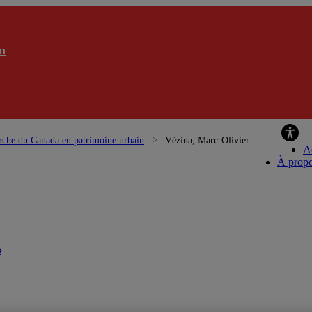
n
rche du Canada en patrimoine urbain
Vézina, Marc-Olivier
A
À prop
n