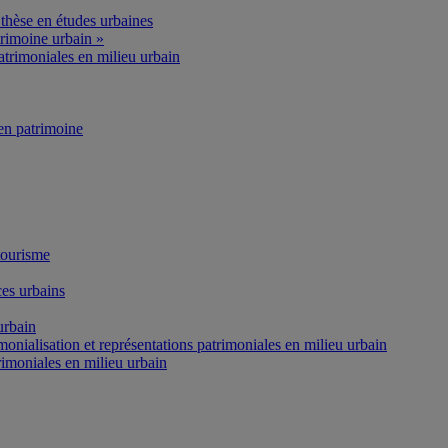
thèse en études urbaines
rimoine urbain »
atrimoniales en milieu urbain
n patrimoine
tourisme
es urbains
urbain
onialisation et représentations patrimoniales en milieu urbain
rimoniales en milieu urbain