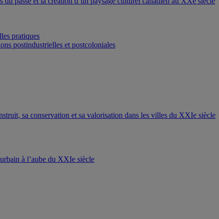
ons du passé et la création d’un paysage culturel canadien au XXe siècle
les pratiques
ons postindustrielles et postcoloniales
nstruit, sa conservation et sa valorisation dans les villes du XXIe siècle
t urbain à l’aube du XXIe siècle