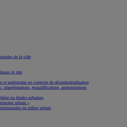
iales de la ville
iques in situ
et patrimoine en contexte de désindustrialisation
: imprégnations, requalifications, appropriations
thèse en études urbaines
rimoine urbain »
atrimoniales en milieu urbain