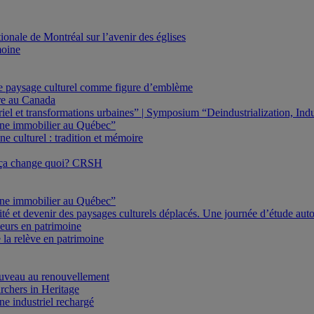
onale de Montréal sur l’avenir des églises
moine
Le paysage culturel comme figure d’emblème
ure au Canada
triel et transformations urbaines” | Symposium “Deindustrialization, In
oine immobilier au Québec”
e culturel : tradition et mémoire
 ça change quoi? CRSH
oine immobilier au Québec”
ité et devenir des paysages culturels déplacés. Une journée d’étude au
eurs en patrimoine
 la relève en patrimoine
veau au renouvellement
rchers in Heritage
e industriel rechargé