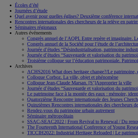
Écoles d’été
Journées d’étude
Quel avenir pour quelles églises? Deuxième conférence internati
Rencontres internationales des chercheurs de la relève en patri
Séminaires régionaux
Autres événements
Congrès annuel de l’AQPI. Entre repère et imaginaire. 
Congrès annuel de la Société pour l’étude de l’architect
Journée d’études “Désindustrialisation, patrimoine indus
Journée d’études “Sauvegarde et valorisation du patrim
Troisième colloque sur l’éducation patrimoniale. Patrimoin
Archives
ACHS2016 What does heritage change?/Le patrimoine,
Colloque Corboz. La ville, objet et phénomène
Colloque Jean-Claude Marsan. [S’]Approprier la ville
Journée d’études “Sauvegarde et valorisation du patrim
Le patrimoine face à la montée des eaux : mémoire, ident
Quatorzième Rencontre internationale des Jeunes Cherch
Quinzièmes Rencontres internationales des chercheurs de
Rendez-vous du patrimoine urbain autrement
Séminaire métropolitain
SSAC-SEAC2022 | From Revival to Renewal / Du renou
The Fourteenth International Conference of Young Resea
TICCIH2022: Industrial Heritage Reloaded | Le patrimoin