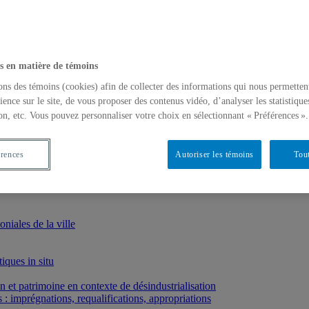
s en matière de témoins
ons des témoins (cookies) afin de collecter des informations qui nous permetten
ience sur le site, de vous proposer des contenus vidéo, d’analyser les statistique
on, etc. Vous pouvez personnaliser votre choix en sélectionnant « Préférences ».
érences
Autoriser les témoins
Tout
iales de la ville
iques in situ
et patrimoine en contexte de désindustrialisation
: imprégnations, requalifications, appropriations