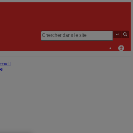
Chaire de recherche du Canada en patrimoine urbain
ccueil
os