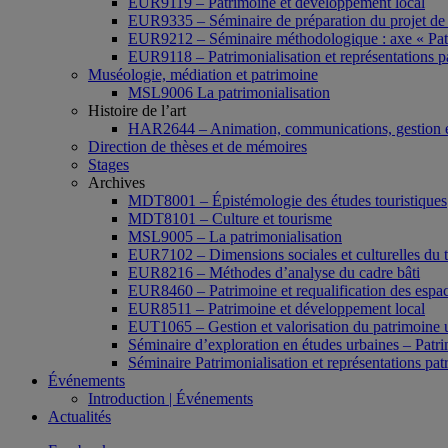
EUR9119 – Patrimoine et développement local
EUR9335 – Séminaire de préparation du projet de 
EUR9212 – Séminaire méthodologique : axe « Pat
EUR9118 – Patrimonialisation et représentations p
Muséologie, médiation et patrimoine
MSL9006 La patrimonialisation
Histoire de l’art
HAR2644 – Animation, communications, gestion e
Direction de thèses et de mémoires
Stages
Archives
MDT8001 – Épistémologie des études touristiques
MDT8101 – Culture et tourisme
MSL9005 – La patrimonialisation
EUR7102 – Dimensions sociales et culturelles du 
EUR8216 – Méthodes d’analyse du cadre bâti
EUR8460 – Patrimoine et requalification des espac
EUR8511 – Patrimoine et développement local
EUT1065 – Gestion et valorisation du patrimoine 
Séminaire d’exploration en études urbaines – Patrim
Séminaire Patrimonialisation et représentations pat
Événements
Introduction | Événements
Actualités