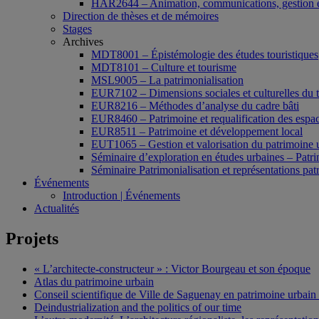
HAR2644 – Animation, communications, gestion e
Direction de thèses et de mémoires
Stages
Archives
MDT8001 – Épistémologie des études touristiques
MDT8101 – Culture et tourisme
MSL9005 – La patrimonialisation
EUR7102 – Dimensions sociales et culturelles du 
EUR8216 – Méthodes d’analyse du cadre bâti
EUR8460 – Patrimoine et requalification des espac
EUR8511 – Patrimoine et développement local
EUT1065 – Gestion et valorisation du patrimoine 
Séminaire d’exploration en études urbaines – Patrim
Séminaire Patrimonialisation et représentations pat
Événements
Introduction | Événements
Actualités
Projets
« L’architecte-constructeur » : Victor Bourgeau et son époque
Atlas du patrimoine urbain
Conseil scientifique de Ville de Saguenay en patrimoine urbain
Deindustrialization and the politics of our time