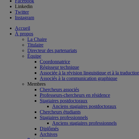
Facebook
Linkedin
Twitter
Instagram
Accueil
À propos
La Chaire
Titulaire
Directeur des partenariats
Équipe
Coordonnatrice
Régisseur technique
Associée à la révision linguistique et à la traductio
Associés à la communication graphique
Membres
Chercheurs associés
Professeurs-chercheurs en résidence
Stagiaires postdoctoraux
Anciens stagiaires postdoctoraux
Chercheurs étudiants
Stagiaires professionnels
Anciens stagiaires professionnels
Diplômés
Archives