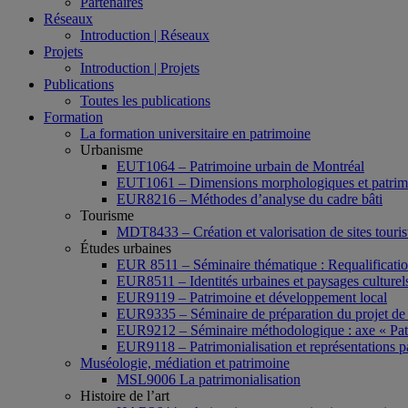
Partenaires
Réseaux
Introduction | Réseaux
Projets
Introduction | Projets
Publications
Toutes les publications
Formation
La formation universitaire en patrimoine
Urbanisme
EUT1064 – Patrimoine urbain de Montréal
EUT1061 – Dimensions morphologiques et patrimon
EUR8216 – Méthodes d’analyse du cadre bâti
Tourisme
MDT8433 – Création et valorisation de sites tourist
Études urbaines
EUR 8511 – Séminaire thématique : Requalification 
EUR8511 – Identités urbaines et paysages culturels 
EUR9119 – Patrimoine et développement local
EUR9335 – Séminaire de préparation du projet de 
EUR9212 – Séminaire méthodologique : axe « Pat
EUR9118 – Patrimonialisation et représentations p
Muséologie, médiation et patrimoine
MSL9006 La patrimonialisation
Histoire de l’art