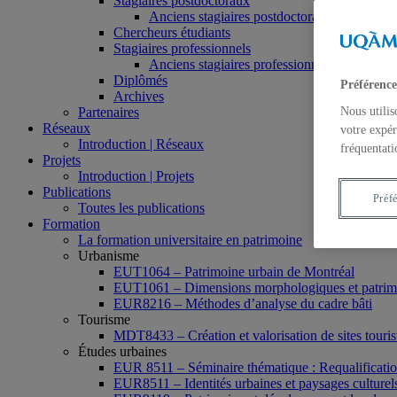
Stagiaires postdoctoraux
Anciens stagiaires postdoctoraux
Chercheurs étudiants
Stagiaires professionnels
Anciens stagiaires professionnels
Diplômés
Préférence
Archives
Partenaires
Nous utilis
Réseaux
votre expér
Introduction | Réseaux
fréquentati
Projets
Introduction | Projets
Publications
Préf
Toutes les publications
Formation
La formation universitaire en patrimoine
Urbanisme
EUT1064 – Patrimoine urbain de Montréal
EUT1061 – Dimensions morphologiques et patrimon
EUR8216 – Méthodes d’analyse du cadre bâti
Tourisme
MDT8433 – Création et valorisation de sites tourist
Études urbaines
EUR 8511 – Séminaire thématique : Requalification 
EUR8511 – Identités urbaines et paysages culturels 