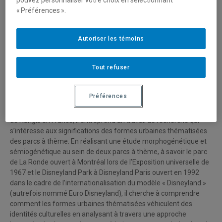
Steven Damerval est doctorant en Études Urbaines à l’UQAM,
« Préférences ».
membre de la Chaire de recherche du Canada en patrimoine
urbain et en Géographie culturelle à Sorbonne Université,
membre du Laboratoire Médiations sciences des lieux, sciences
Autoriser les témoins
des liens dans le cadre d’une cotutelle internationale sous les
directions de Lucie K. Morisset et Édith Fagnoni. À la suite de
Tout refuser
l’obtention d’un diplôme de grade master en aménagement,
urbanisme et développement des territoires, spécialité
aménagement touristique et valorisation des sites à l’Université
Préférences
de Lille 1 et d’un parcours professionnel durant lequel il a
notamment été responsable des visites touristiques du Marché
de Rungis en France, il entreprend un travail de recherche qui
s’intéresse aux significations des formes urbaines thématisées
des parcs à thème. En réalisant une étude morphogénétique et
sémiogénétique au sein de deux parcs à thème, à savoir le parc
de La Ronde ouvert à Montréal lors de l’Exposition universelle de
1967 et le Disneyland Park à Disneyland Paris ouvert en 1992
dans le cadre de l’internationalisation du modèle « Disneyland »
(autrefois nommé Euro Disneyland), il cherche à comprendre
comment les formes urbaines thématisées véhiculent des
identités culturelles en analysant à travers une approche