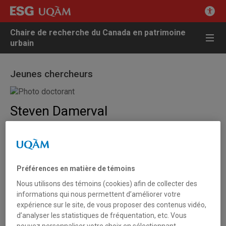
Chaire de recherche du Canada en patrimoine
urbain
Jeunes chercheurs
Steven Damerval
CHAIRE DE RECHERCHE DU CANADA EN PATRIMOINE
URBAIN
Chaire de recherche du Canada en patrimoine urbain
Local DC-1300
279, rue Sainte-Catherine Est
Préférences en matière de témoins
Montréal (Québec) H2X 1L5
Nous utilisons des témoins (cookies) afin de collecter des
informations qui nous permettent d’améliorer votre
Courriel
expérience sur le site, de vous proposer des contenus vidéo,
damerval.steven@courrier.uqam.ca
d’analyser les statistiques de fréquentation, etc. Vous
pouvez personnaliser votre choix en sélectionnant