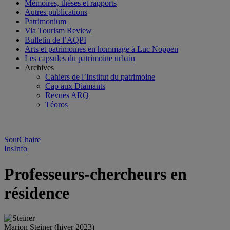
Mémoires, thèses et rapports
Autres publications
Patrimonium
Via Tourism Review
Bulletin de l’AQPI
Arts et patrimoines en hommage à Luc Noppen
Les capsules du patrimoine urbain
Archives
Cahiers de l’Institut du patrimoine
Cap aux Diamants
Revues ARQ
Téoros
SoutChaire
InsInfo
Professeurs-chercheurs en
résidence
Marion Steiner (hiver 2023)