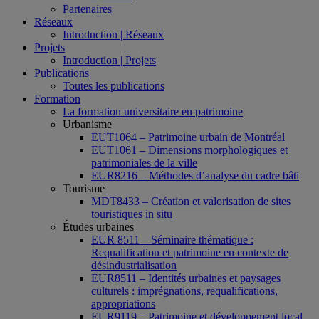
Partenaires
Réseaux
Introduction | Réseaux
Projets
Introduction | Projets
Publications
Toutes les publications
Formation
La formation universitaire en patrimoine
Urbanisme
EUT1064 – Patrimoine urbain de Montréal
EUT1061 – Dimensions morphologiques et
patrimoniales de la ville
EUR8216 – Méthodes d’analyse du cadre bâti
Tourisme
MDT8433 – Création et valorisation de sites
touristiques in situ
Études urbaines
EUR 8511 – Séminaire thématique :
Requalification et patrimoine en contexte de
désindustrialisation
EUR8511 – Identités urbaines et paysages
culturels : imprégnations, requalifications,
appropriations
EUR9119 – Patrimoine et développement local