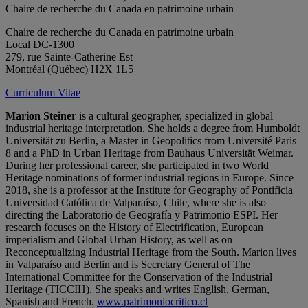
Chaire de recherche du Canada en patrimoine urbain
Chaire de recherche du Canada en patrimoine urbain
Local DC-1300
279, rue Sainte-Catherine Est
Montréal (Québec) H2X 1L5
Curriculum Vitae
Marion Steiner
is a cultural geographer, specialized in global
industrial heritage interpretation. She holds a degree from Humboldt
Universität zu Berlin, a Master in Geopolitics from Université Paris
8 and a PhD in Urban Heritage from Bauhaus Universität Weimar.
During her professional career, she participated in two World
Heritage nominations of former industrial regions in Europe. Since
2018, she is a professor at the Institute for Geography of Pontificia
Universidad Católica de Valparaíso, Chile, where she is also
directing the Laboratorio de Geografía y Patrimonio ESPI. Her
research focuses on the History of Electrification, European
imperialism and Global Urban History, as well as on
Reconceptualizing Industrial Heritage from the South. Marion lives
in Valparaíso and Berlin and is Secretary General of The
International Committee for the Conservation of the Industrial
Heritage (TICCIH). She speaks and writes English, German,
Spanish and French.
www.patrimoniocritico.cl