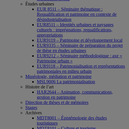
Études urbaines
EUR 8511 – Séminaire thématique :
Requalification et patrimoine en contexte de
désindustrialisation
EUR8511 – Identités urbaines et paysages
culturels : imprégnations, requalifications,
appropriations
EUR9119 – Patrimoine et développement local
EUR9335 – Séminaire de préparation du projet
de thèse en études urbaines
EUR9212 – Séminaire méthodologique : axe «
Patrimoine urbain »
EUR9118 – Patrimonialisation et représentations
patrimoniales en milieu urbain
Muséologie, médiation et patrimoine
MSL9006 La patrimonialisation
Histoire de l’art
HAR2644 – Animation, communications,
gestion en patrimoine
Direction de thèses et de mémoires
Stages
Archives
MDT8001 – Épistémologie des études
touristiques
MDT8101 – Culture et tourisme