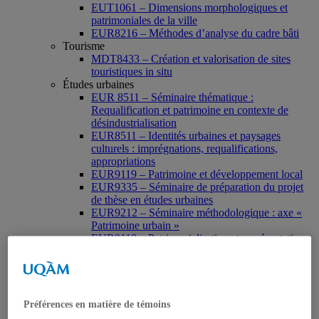
EUT1061 – Dimensions morphologiques et
patrimoniales de la ville
EUR8216 – Méthodes d’analyse du cadre bâti
Tourisme
MDT8433 – Création et valorisation de sites
touristiques in situ
Études urbaines
EUR 8511 – Séminaire thématique :
Requalification et patrimoine en contexte de
désindustrialisation
EUR8511 – Identités urbaines et paysages
culturels : imprégnations, requalifications,
appropriations
EUR9119 – Patrimoine et développement local
EUR9335 – Séminaire de préparation du projet
de thèse en études urbaines
EUR9212 – Séminaire méthodologique : axe «
Patrimoine urbain »
EUR9118 – Patrimonialisation et représentations
patrimoniales en milieu urbain
Muséologie, médiation et patrimoine
MSL9006 La patrimonialisation
Histoire de l’art
HAR2644 – Animation, communications,
Préférences en matière de témoins
gestion en patrimoine