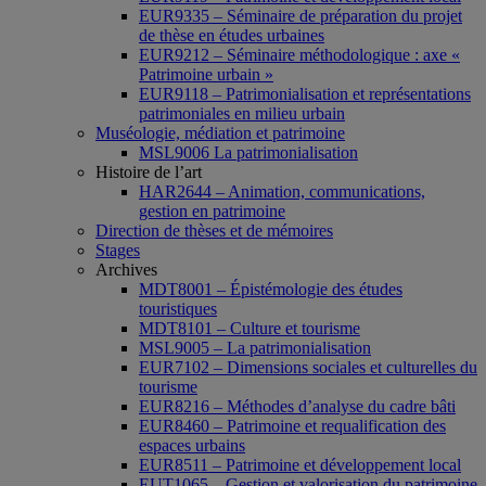
EUR9335 – Séminaire de préparation du projet
de thèse en études urbaines
EUR9212 – Séminaire méthodologique : axe «
Patrimoine urbain »
EUR9118 – Patrimonialisation et représentations
patrimoniales en milieu urbain
Muséologie, médiation et patrimoine
MSL9006 La patrimonialisation
Histoire de l’art
HAR2644 – Animation, communications,
gestion en patrimoine
Direction de thèses et de mémoires
Stages
Archives
MDT8001 – Épistémologie des études
touristiques
MDT8101 – Culture et tourisme
MSL9005 – La patrimonialisation
EUR7102 – Dimensions sociales et culturelles du
tourisme
EUR8216 – Méthodes d’analyse du cadre bâti
EUR8460 – Patrimoine et requalification des
espaces urbains
EUR8511 – Patrimoine et développement local
EUT1065 – Gestion et valorisation du patrimoine