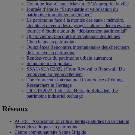
Colloque Jean-Claude Marsan. [S’]Approprier la ville
Journée d’études “Sauvegarde et valorisation du
patrimoine immobilier au Québec”
Le patrimoine face à la montée des eaux : mémoire,
identité et devenir des paysages culturels déplacés. Une
journée d’étude autour du “déplacement patrimonial”
Quatorzième Rencontre internationale des Jeunes
Chercheurs en patrimoine
Quinzièmes Rencontres internationales des chercheurs
de la relève en patrimoine
Rendez-vous du patrimoine urbain autrement
Séminaire métropolitain
SSAC-SEAC2022 | From Revival to Renewal / Du
renouveau au renouvellement
The Fourteenth International Conference of Young
Researchers in Heritage
TICCIH2022: Industrial Heritage Reloaded | Le
patrimoine industriel rechargé
Réseaux
ACHS – Association of critical heritage studies | Association
des études critiques en patrimoine
Centre communautaire Sainte-Brigide