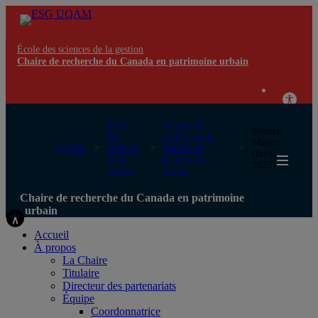
École des sciences de la gestion
Chaire de recherche du Canada en patrimoine urbain
École
Chaire de
Steiner,
des
recherche du
Marion
UQAM
sciences
Canada en
(hiver
de la
patrimoine
2023)
gestion
urbain
Chaire de recherche du Canada en patrimoine
urbain
Accueil
À propos
La Chaire
Titulaire
Directeur des partenariats
Équipe
Coordonnatrice