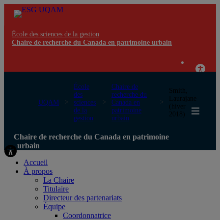
École des sciences de la gestion
Chaire de recherche du Canada en patrimoine urbain
École
Chaire de
Smith,
des
recherche du
Laurajane
UQAM
sciences
Canada en
(hiver
de la
patrimoine
2018)
gestion
urbain
Chaire de recherche du Canada en patrimoine
urbain
Accueil
À propos
La Chaire
Titulaire
Directeur des partenariats
Équipe
Coordonnatrice