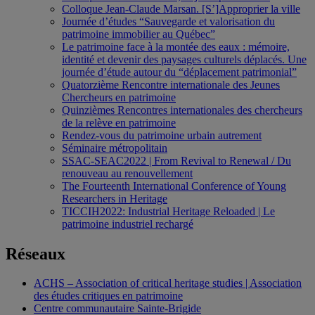
Colloque Jean-Claude Marsan. [S’]Approprier la ville
Journée d’études “Sauvegarde et valorisation du
patrimoine immobilier au Québec”
Le patrimoine face à la montée des eaux : mémoire,
identité et devenir des paysages culturels déplacés. Une
journée d’étude autour du “déplacement patrimonial”
Quatorzième Rencontre internationale des Jeunes
Chercheurs en patrimoine
Quinzièmes Rencontres internationales des chercheurs
de la relève en patrimoine
Rendez-vous du patrimoine urbain autrement
Séminaire métropolitain
SSAC-SEAC2022 | From Revival to Renewal / Du
renouveau au renouvellement
The Fourteenth International Conference of Young
Researchers in Heritage
TICCIH2022: Industrial Heritage Reloaded | Le
patrimoine industriel rechargé
Réseaux
ACHS – Association of critical heritage studies | Association
des études critiques en patrimoine
Centre communautaire Sainte-Brigide