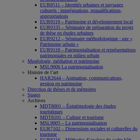
EUR8511 – Identités urbaines et paysages
culturels : imprégnations, requalifications,
appropriations
EUR9119 – Patrimoine et développement local
EUR9335 – Séminaire de préparation du projet
de thèse en études urbaines
EUR9212 – Séminaire méthodologique : axe «
Patrimoine urbain »
EUR9118 – Patrimonialisation et représentations
patrimoniales en milieu urbain
Muséologie, médiation et patrimoine
MSL9006 La patrimonialisation
Histoire de l’art
HAR2644 – Animation, communications,
gestion en patrimoine
Direction de thèses et de mémoires
Stages
Archives
MDT8001 – Épistémologie des études
touristiques
MDT8101 – Culture et tourisme
MSL9005 – La patrimonialisation
EUR7102 – Dimensions sociales et culturelles du
tourisme
EUR8216 – Méthodes d’analyse du cadre bâti