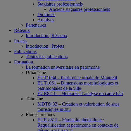
Stagiaires professionnels
Anciens stagiaires professionnels
Diplômés
Archives
Partenaires
Réseaux
Introduction | Réseaux
Projets
Introduction | Projets
Publications
Toutes les publications
Formation
La formation universitaire en patrimoine
Urbanisme
EUT1064 – Patrimoine urbain de Montréal
EUT1061 – Dimensions morphologiques et
patrimoniales de la ville
EUR8216 – Méthodes d’analyse du cadre bâti
Tourisme
MDT8433 – Création et valorisation de sites
touristiques in situ
Études urbaines
EUR 8511 – Séminaire thématique :
Requalification et patrimoine en contexte de
désindustrialisation