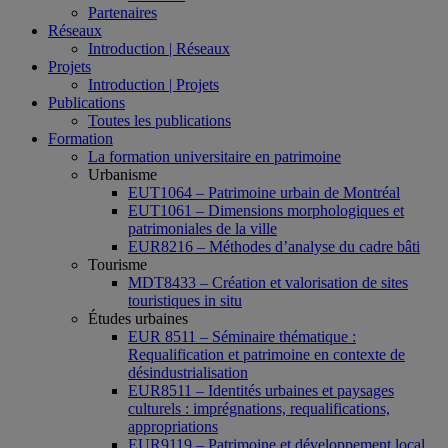
Partenaires
Réseaux
Introduction | Réseaux
Projets
Introduction | Projets
Publications
Toutes les publications
Formation
La formation universitaire en patrimoine
Urbanisme
EUT1064 – Patrimoine urbain de Montréal
EUT1061 – Dimensions morphologiques et
patrimoniales de la ville
EUR8216 – Méthodes d’analyse du cadre bâti
Tourisme
MDT8433 – Création et valorisation de sites
touristiques in situ
Études urbaines
EUR 8511 – Séminaire thématique :
Requalification et patrimoine en contexte de
désindustrialisation
EUR8511 – Identités urbaines et paysages
culturels : imprégnations, requalifications,
appropriations
EUR9119 – Patrimoine et développement local