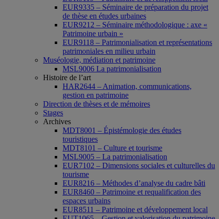
EUR9335 – Séminaire de préparation du projet
de thèse en études urbaines
EUR9212 – Séminaire méthodologique : axe «
Patrimoine urbain »
EUR9118 – Patrimonialisation et représentations
patrimoniales en milieu urbain
Muséologie, médiation et patrimoine
MSL9006 La patrimonialisation
Histoire de l’art
HAR2644 – Animation, communications,
gestion en patrimoine
Direction de thèses et de mémoires
Stages
Archives
MDT8001 – Épistémologie des études
touristiques
MDT8101 – Culture et tourisme
MSL9005 – La patrimonialisation
EUR7102 – Dimensions sociales et culturelles du
tourisme
EUR8216 – Méthodes d’analyse du cadre bâti
EUR8460 – Patrimoine et requalification des
espaces urbains
EUR8511 – Patrimoine et développement local
EUT1065 – Gestion et valorisation du patrimoine