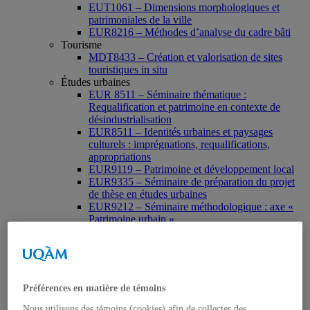
EUT1061 – Dimensions morphologiques et
patrimoniales de la ville
EUR8216 – Méthodes d’analyse du cadre bâti
Tourisme
MDT8433 – Création et valorisation de sites
touristiques in situ
Études urbaines
EUR 8511 – Séminaire thématique :
Requalification et patrimoine en contexte de
désindustrialisation
EUR8511 – Identités urbaines et paysages
culturels : imprégnations, requalifications,
appropriations
EUR9119 – Patrimoine et développement local
EUR9335 – Séminaire de préparation du projet
de thèse en études urbaines
EUR9212 – Séminaire méthodologique : axe «
Patrimoine urbain »
EUR9118 – Patrimonialisation et représentations
patrimoniales en milieu urbain
Muséologie, médiation et patrimoine
MSL9006 La patrimonialisation
Histoire de l’art
Préférences en matière de témoins
HAR2644 – Animation, communications,
gestion en patrimoine
Nous utilisons des témoins (cookies) afin de collecter des