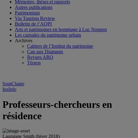
Mémoires, thèses et rapports
Autres publications
Patrimonium
Via Tourism Review
Bulletin de l’AQPI
Arts et patrimoines en hommage à Luc Noppen
Les capsules du patrimoine urbain
Archives
Cahiers de l’Institut du patrimoine
Cap aux Diamants
Revues ARQ
Téoros
SoutChaire
InsInfo
Professeurs-chercheurs en
résidence
Laurajane Smith (hiver 2018)