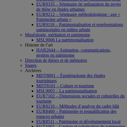
EUR9335 – Séminaire de préparation du projet
de thèse en études urbaines
EUR9212 – Séminaire méthodologique : axe «
Patrimoine urbain »
EUR9118 – Patrimonialisation et représentations
patrimoniales en milieu urbain
Muséologie, médiation et patrimoine
MSL9006 La patrimonialisation
Histoire de l’art
HAR2644 – Animation, communications,
gestion en patrimoine
Direction de thèses et de mémoires
Stages
Archives
MDT8001 – Épistémologie des études
touristiques
MDT8101 – Culture et tourisme
MSL9005 – La patrimonialisation
EUR7102 – Dimensions sociales et culturelles du
tourisme
EUR8216 – Méthodes d’analyse du cadre bâti
EUR8460 – Patrimoine et requalification des
espaces urbains
EUR8511 – Patrimoine et développement local
EUT1065 – Gestion et valorisation du patrimoine