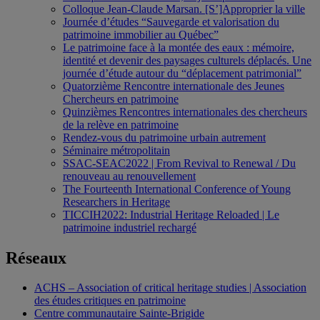
Colloque Jean-Claude Marsan. [S’]Approprier la ville
Journée d’études “Sauvegarde et valorisation du
patrimoine immobilier au Québec”
Le patrimoine face à la montée des eaux : mémoire,
identité et devenir des paysages culturels déplacés. Une
journée d’étude autour du “déplacement patrimonial”
Quatorzième Rencontre internationale des Jeunes
Chercheurs en patrimoine
Quinzièmes Rencontres internationales des chercheurs
de la relève en patrimoine
Rendez-vous du patrimoine urbain autrement
Séminaire métropolitain
SSAC-SEAC2022 | From Revival to Renewal / Du
renouveau au renouvellement
The Fourteenth International Conference of Young
Researchers in Heritage
TICCIH2022: Industrial Heritage Reloaded | Le
patrimoine industriel rechargé
Réseaux
ACHS – Association of critical heritage studies | Association
des études critiques en patrimoine
Centre communautaire Sainte-Brigide