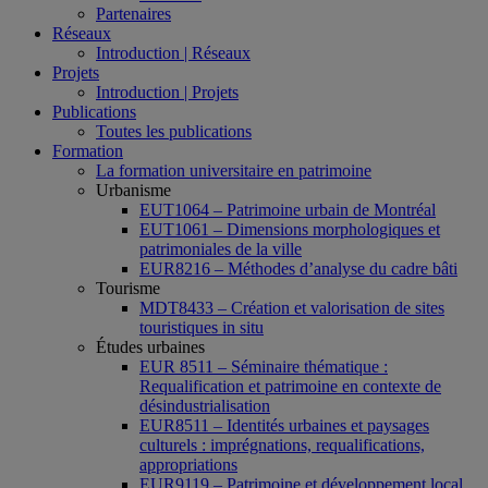
Partenaires
Réseaux
Introduction | Réseaux
Projets
Introduction | Projets
Publications
Toutes les publications
Formation
La formation universitaire en patrimoine
Urbanisme
EUT1064 – Patrimoine urbain de Montréal
EUT1061 – Dimensions morphologiques et
patrimoniales de la ville
EUR8216 – Méthodes d’analyse du cadre bâti
Tourisme
MDT8433 – Création et valorisation de sites
touristiques in situ
Études urbaines
EUR 8511 – Séminaire thématique :
Requalification et patrimoine en contexte de
désindustrialisation
EUR8511 – Identités urbaines et paysages
culturels : imprégnations, requalifications,
appropriations
EUR9119 – Patrimoine et développement local