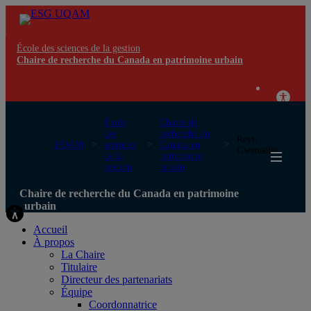
École des sciences de la gestion
Chaire de recherche du Canada en patrimoine urbain
École
Chaire de
des
recherche du
Reyt,
UQAM
sciences
Canada en
Gwenaëlle
de la
patrimoine
gestion
urbain
Chaire de recherche du Canada en patrimoine
urbain
Accueil
À propos
La Chaire
Titulaire
Directeur des partenariats
Équipe
Coordonnatrice