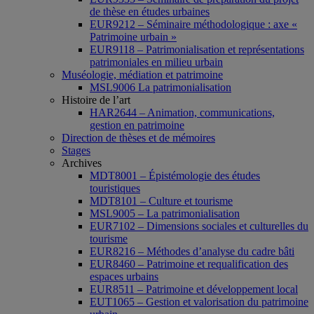
de thèse en études urbaines
EUR9212 – Séminaire méthodologique : axe «
Patrimoine urbain »
EUR9118 – Patrimonialisation et représentations
patrimoniales en milieu urbain
Muséologie, médiation et patrimoine
MSL9006 La patrimonialisation
Histoire de l’art
HAR2644 – Animation, communications,
gestion en patrimoine
Direction de thèses et de mémoires
Stages
Archives
MDT8001 – Épistémologie des études
touristiques
MDT8101 – Culture et tourisme
MSL9005 – La patrimonialisation
EUR7102 – Dimensions sociales et culturelles du
tourisme
EUR8216 – Méthodes d’analyse du cadre bâti
EUR8460 – Patrimoine et requalification des
espaces urbains
EUR8511 – Patrimoine et développement local
EUT1065 – Gestion et valorisation du patrimoine