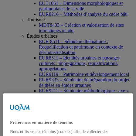
EUT1061 – Dimensions morphologiques et
patrimoniales de la ville
EUR8216 – Méthodes d’analyse du cadre bâti
Tourisme
MDT8433 – Création et valorisation de sites
touristiques in situ
Études urbaines
EUR 8511 – Séminaire thématique :
Requalification et patrimoine en contexte de
désindustrialisation
EUR8511 – Identités urbaines et paysages
culturels : imprégnations, requalifications,
appropriations
EUR9119 – Patrimoine et développement local
EUR9335 – Séminaire de préparation du projet
de thèse en études urbaines
EUR9212 – Séminaire méthodologique : axe «
Patrimoine urbain »
EUR9118 – Patrimonialisation et représentations
patrimoniales en milieu urbain
Muséologie, médiation et patrimoine
MSL9006 La patrimonialisation
Préférences en matière de témoins
Histoire de l’art
HAR2644 – Animation, communications,
Nous utilisons des témoins (cookies) afin de collecter des
gestion en patrimoine