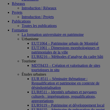
Réseaux
Introduction | Réseaux
Projets
Introduction | Projets
Publications
Toutes les publications
Formation
La formation universitaire en patrimoine
Urbanisme
EUT1064 – Patrimoine urbain de Montréal
EUT1061 – Dimensions morphologiques et
patrimoniales de la ville
EUR8216 – Méthodes d’analyse du cadre bâti
Tourisme
MDT8433 – Création et valorisation de sites
touristiques in situ
Études urbaines
EUR 8511 – Séminaire thématique :
Requalification et patrimoine en contexte de
désindustrialisation
EUR8511 – Identités urbaines et paysages
culturels : imprégnations, requalifications,
appropriations
EUR9119 – Patrimoine et développement local
EUR9335 – Séminaire de préparation du projet