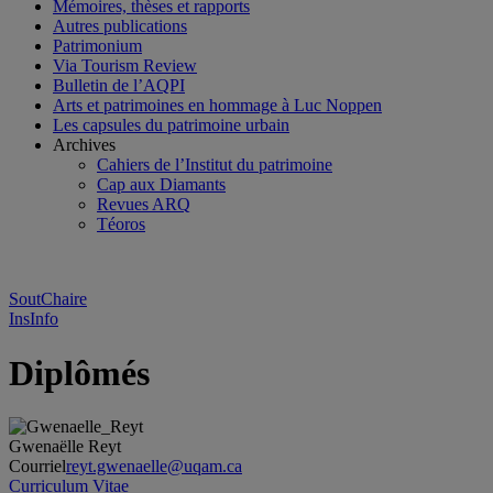
Mémoires, thèses et rapports
Autres publications
Patrimonium
Via Tourism Review
Bulletin de l’AQPI
Arts et patrimoines en hommage à Luc Noppen
Les capsules du patrimoine urbain
Archives
Cahiers de l’Institut du patrimoine
Cap aux Diamants
Revues ARQ
Téoros
SoutChaire
InsInfo
Diplômés
Gwenaëlle Reyt
Courriel
reyt.gwenaelle@uqam.ca
Curriculum Vitae