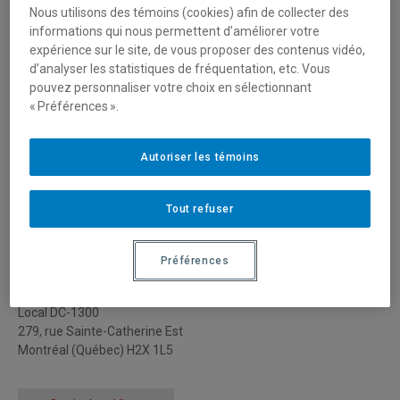
Nous utilisons des témoins (cookies) afin de collecter des
informations qui nous permettent d’améliorer votre
expérience sur le site, de vous proposer des contenus vidéo,
d’analyser les statistiques de fréquentation, etc. Vous
pouvez personnaliser votre choix en sélectionnant
« Préférences ».
Autoriser les témoins
Tout refuser
Julie Payeur
Préférences
CHAIRE DE RECHERCHE DU CANADA EN PATRIMOINE
URBAIN
Local DC-1300
279, rue Sainte-Catherine Est
Montréal (Québec) H2X 1L5