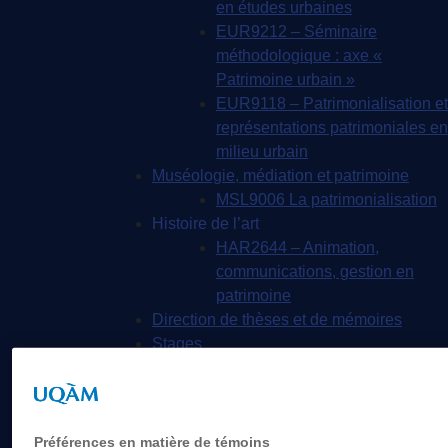
en études urbaines
EUR9212 – Séminaire
méthodologique : axe «
Patrimoine urbain »
EUR9118 – Patrimonialisation et
représentations patrimoniales en
milieu urbain
Muséologie, médiation et patrimoine
MSL9006 La patrimonialisation
Histoire de l’art
HAR2644 – Animation,
communications, gestion en
patrimoine
Direction de thèses et de mémoires
Stages
Archives
MDT8001 – Épistémologie des
études touristiques
MDT8101 – Culture et tourisme
Préférences en matière de témoins