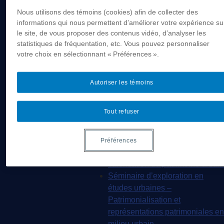
MSL9005 – La
Nous utilisons des témoins (cookies) afin de collecter des
patrimonialisation
informations qui nous permettent d’améliorer votre expérience su
EUR7102 – Dimensions
le site, de vous proposer des contenus vidéo, d’analyser les
statistiques de fréquentation, etc. Vous pouvez personnaliser
sociales et culturelles du
votre choix en sélectionnant « Préférences ».
tourisme
EUR8216 – Méthodes d’analyse
du cadre bâti
Autoriser les témoins
EUR8460 – Patrimoine et
requalification des espaces
Tout refuser
urbains
EUR8511 – Patrimoine et
développement local
Préférences
EUT1065 – Gestion et
valorisation du patrimoine urbain
Séminaire d’exploration en
études urbaines –
Patrimonialisation et
représentations patrimoniales en
milieu urbain