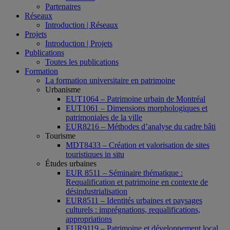
Partenaires
Réseaux
Introduction | Réseaux
Projets
Introduction | Projets
Publications
Toutes les publications
Formation
La formation universitaire en patrimoine
Urbanisme
EUT1064 – Patrimoine urbain de Montréal
EUT1061 – Dimensions morphologiques et
patrimoniales de la ville
EUR8216 – Méthodes d’analyse du cadre bâti
Tourisme
MDT8433 – Création et valorisation de sites
touristiques in situ
Études urbaines
EUR 8511 – Séminaire thématique :
Requalification et patrimoine en contexte de
désindustrialisation
EUR8511 – Identités urbaines et paysages
culturels : imprégnations, requalifications,
appropriations
EUR9119 – Patrimoine et développement local