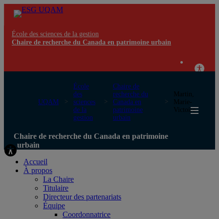
École des sciences de la gestion
Chaire de recherche du Canada en patrimoine urbain
École
Chaire de
des
recherche du
Martin,
UQAM
sciences
Canada en
Marie-
de la
patrimoine
Victoire
gestion
urbain
Chaire de recherche du Canada en patrimoine
urbain
Accueil
À propos
La Chaire
Titulaire
Directeur des partenariats
Équipe
Coordonnatrice