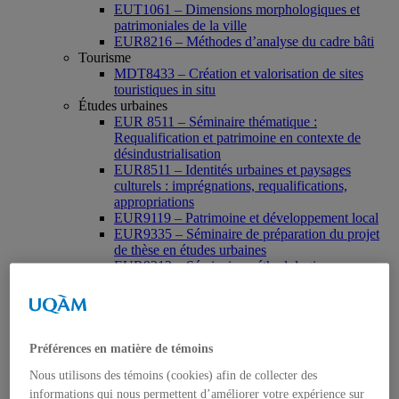
EUT1061 – Dimensions morphologiques et
patrimoniales de la ville
EUR8216 – Méthodes d’analyse du cadre bâti
Tourisme
MDT8433 – Création et valorisation de sites
touristiques in situ
Études urbaines
EUR 8511 – Séminaire thématique :
Requalification et patrimoine en contexte de
désindustrialisation
EUR8511 – Identités urbaines et paysages
culturels : imprégnations, requalifications,
appropriations
EUR9119 – Patrimoine et développement local
EUR9335 – Séminaire de préparation du projet
de thèse en études urbaines
EUR9212 – Séminaire méthodologique : axe «
Patrimoine urbain »
EUR9118 – Patrimonialisation et représentations
patrimoniales en milieu urbain
Muséologie, médiation et patrimoine
MSL9006 La patrimonialisation
Préférences en matière de témoins
Histoire de l’art
Nous utilisons des témoins (cookies) afin de collecter des
HAR2644 – Animation, communications,
gestion en patrimoine
informations qui nous permettent d’améliorer votre expérience sur