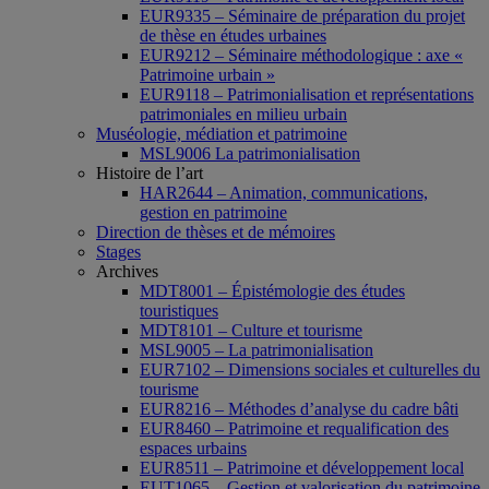
EUR9335 – Séminaire de préparation du projet
de thèse en études urbaines
EUR9212 – Séminaire méthodologique : axe «
Patrimoine urbain »
EUR9118 – Patrimonialisation et représentations
patrimoniales en milieu urbain
Muséologie, médiation et patrimoine
MSL9006 La patrimonialisation
Histoire de l’art
HAR2644 – Animation, communications,
gestion en patrimoine
Direction de thèses et de mémoires
Stages
Archives
MDT8001 – Épistémologie des études
touristiques
MDT8101 – Culture et tourisme
MSL9005 – La patrimonialisation
EUR7102 – Dimensions sociales et culturelles du
tourisme
EUR8216 – Méthodes d’analyse du cadre bâti
EUR8460 – Patrimoine et requalification des
espaces urbains
EUR8511 – Patrimoine et développement local
EUT1065 – Gestion et valorisation du patrimoine