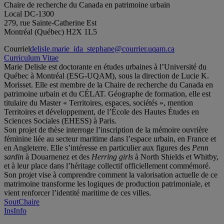
Chaire de recherche du Canada en patrimoine urbain
Local DC-1300
279, rue Sainte-Catherine Est
Montréal (Québec) H2X 1L5
Courriel
delisle.marie_ida_stephane@courrier.uqam.ca
Curriculum Vitae
Marie Delisle est doctorante en études urbaines à l’Université du
Québec à Montréal (ESG-UQAM), sous la direction de Lucie K.
Morisset. Elle est membre de la Chaire de recherche du Canada en
patrimoine urbain et du CÉLAT. Géographe de formation, elle est
titulaire du Master « Territoires, espaces, sociétés », mention
Territoires et développement, de l’École des Hautes Études en
Sciences Sociales (EHESS) à Paris.
Son projet de thèse interroge l’inscription de la mémoire ouvrière
féminine liée au secteur maritime dans l’espace urbain, en France et
en Angleterre. Elle s’intéresse en particulier aux figures des
Penn
sardin
à Douarnenez et des
Herring girls
à North Shields et Whitby,
et à leur place dans l’héritage collectif officiellement commémoré.
Son projet vise à comprendre comment la valorisation actuelle de ce
matrimoine transforme les logiques de production patrimoniale, et
vient renforcer l’identité maritime de ces villes.
SoutChaire
InsInfo