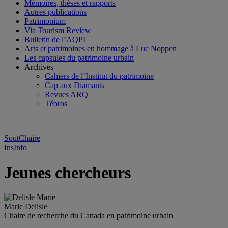
Mémoires, thèses et rapports
Autres publications
Patrimonium
Via Tourism Review
Bulletin de l’AQPI
Arts et patrimoines en hommage à Luc Noppen
Les capsules du patrimoine urbain
Archives
Cahiers de l’Institut du patrimoine
Cap aux Diamants
Revues ARQ
Téoros
SoutChaire
InsInfo
Jeunes chercheurs
Marie Delisle
Chaire de recherche du Canada en patrimoine urbain