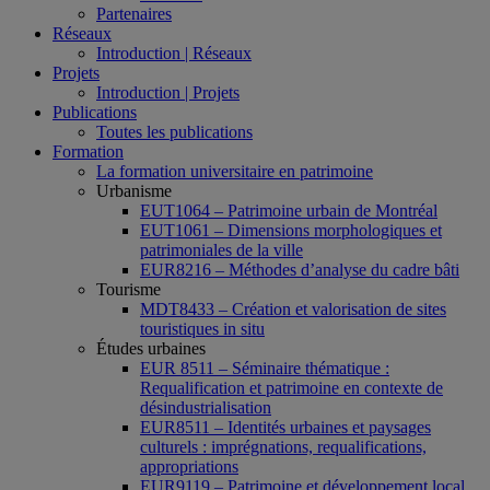
Partenaires
Réseaux
Introduction | Réseaux
Projets
Introduction | Projets
Publications
Toutes les publications
Formation
La formation universitaire en patrimoine
Urbanisme
EUT1064 – Patrimoine urbain de Montréal
EUT1061 – Dimensions morphologiques et
patrimoniales de la ville
EUR8216 – Méthodes d’analyse du cadre bâti
Tourisme
MDT8433 – Création et valorisation de sites
touristiques in situ
Études urbaines
EUR 8511 – Séminaire thématique :
Requalification et patrimoine en contexte de
désindustrialisation
EUR8511 – Identités urbaines et paysages
culturels : imprégnations, requalifications,
appropriations
EUR9119 – Patrimoine et développement local