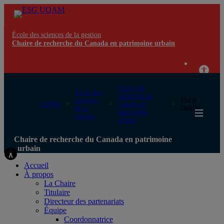
École des sciences de la gestion
Chaire de recherche du Canada en patrimoine urbain
Chaire de
École des
recherche du
sciences
Marie
UQAM
Canada en
de la
Delisle
patrimoine
gestion
urbain
Chaire de recherche du Canada en patrimoine
urbain
Accueil
À propos
La Chaire
Titulaire
Directeur des partenariats
Équipe
Coordonnatrice