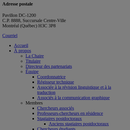
Adresse postale
Pavillon DC-1200
C.P. 8888, Succursale Centre-Ville
Montréal (Québec) H3C 3P8
Courriel
Accueil
À propos
La Chaire
Titulaire
Directeur des partenariats
Équipe
Coordonnatrice
Régisseur technique
Associée à la révision linguistique et à la
traduction
Associés à la communication graphique
Membres
Chercheurs associés
Professeurs-chercheurs en résidence
Stagiaires postdoctoraux
Anciens stagiaires postdoctoraux
Chercheurs étudiants