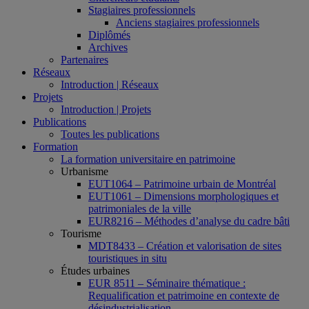
Stagiaires professionnels
Anciens stagiaires professionnels
Diplômés
Archives
Partenaires
Réseaux
Introduction | Réseaux
Projets
Introduction | Projets
Publications
Toutes les publications
Formation
La formation universitaire en patrimoine
Urbanisme
EUT1064 – Patrimoine urbain de Montréal
EUT1061 – Dimensions morphologiques et
patrimoniales de la ville
EUR8216 – Méthodes d’analyse du cadre bâti
Tourisme
MDT8433 – Création et valorisation de sites
touristiques in situ
Études urbaines
EUR 8511 – Séminaire thématique :
Requalification et patrimoine en contexte de
désindustrialisation