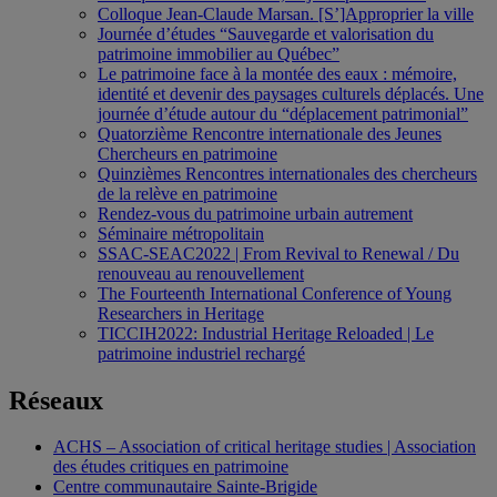
Colloque Jean-Claude Marsan. [S’]Approprier la ville
Journée d’études “Sauvegarde et valorisation du
patrimoine immobilier au Québec”
Le patrimoine face à la montée des eaux : mémoire,
identité et devenir des paysages culturels déplacés. Une
journée d’étude autour du “déplacement patrimonial”
Quatorzième Rencontre internationale des Jeunes
Chercheurs en patrimoine
Quinzièmes Rencontres internationales des chercheurs
de la relève en patrimoine
Rendez-vous du patrimoine urbain autrement
Séminaire métropolitain
SSAC-SEAC2022 | From Revival to Renewal / Du
renouveau au renouvellement
The Fourteenth International Conference of Young
Researchers in Heritage
TICCIH2022: Industrial Heritage Reloaded | Le
patrimoine industriel rechargé
Réseaux
ACHS – Association of critical heritage studies | Association
des études critiques en patrimoine
Centre communautaire Sainte-Brigide