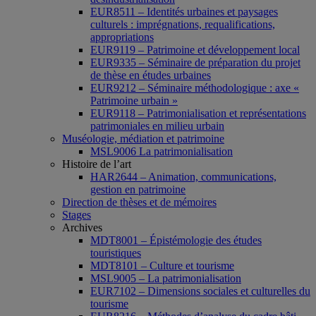
EUR8511 – Identités urbaines et paysages
culturels : imprégnations, requalifications,
appropriations
EUR9119 – Patrimoine et développement local
EUR9335 – Séminaire de préparation du projet
de thèse en études urbaines
EUR9212 – Séminaire méthodologique : axe «
Patrimoine urbain »
EUR9118 – Patrimonialisation et représentations
patrimoniales en milieu urbain
Muséologie, médiation et patrimoine
MSL9006 La patrimonialisation
Histoire de l’art
HAR2644 – Animation, communications,
gestion en patrimoine
Direction de thèses et de mémoires
Stages
Archives
MDT8001 – Épistémologie des études
touristiques
MDT8101 – Culture et tourisme
MSL9005 – La patrimonialisation
EUR7102 – Dimensions sociales et culturelles du
tourisme