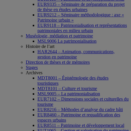
EUR9335 – Séminaire de préparation du projet
de thèse en études urbaines
EUR9212 – Séminaire méthodologique : axe «
Patrimoine urbain »
EUR9118 – Patrimonialisation et représentations
patrimoniales en milieu urbain
Muséologie, médiation et patrimoine
MSL9006 La patrimonialisation
Histoire de l’art
HAR2644 – Animation, communications,
gestion en patrimoine
Direction de thèses et de mémoires
Stages
Archives
MDT8001 – Épistémologie des études
touristiques
MDT8101 – Culture et tourisme
MSL9005 – La patrimonialisation
EUR7102 – Dimensions sociales et culturelles du
tourisme
EUR8216 – Méthodes d’analyse du cadre bâti
EUR8460 – Patrimoine et requalification des
espaces urbains
EUR8511 – Patrimoine et développement local
EUT1065 – Gestion et valorisation du patrimoine