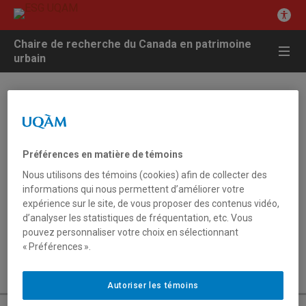
Chaire de recherche du Canada en patrimoine
urbain
Professeurs-chercheurs en résidence
Henrik Linkblad
Préférences en matière de témoins
CHAIRE DE RECHERCHE DU CANADA EN PATRIMOINE
Nous utilisons des témoins (cookies) afin de collecter des
URBAIN
informations qui nous permettent d’améliorer votre
Chaire de recherche du Canada en patrimoine urbain
expérience sur le site, de vous proposer des contenus vidéo,
Local DC-1300
d’analyser les statistiques de fréquentation, etc. Vous
279, rue Sainte-Catherine Est
pouvez personnaliser votre choix en sélectionnant
Montréal (Québec) H2X 1L5
« Préférences ».
Autoriser les témoins