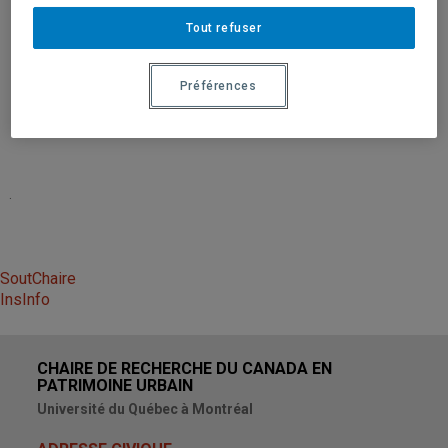
Tout refuser
SoutChaire
Préférences
InsInfo
.
SoutChaire
InsInfo
CHAIRE DE RECHERCHE DU CANADA EN
PATRIMOINE URBAIN
Université du Québec à Montréal