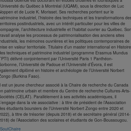
Inoussa Guendé est doctorant en études urbaines et touristiques à
l’Université du Québec à Montréal (UQAM), sous la direction de Luc
Noppen et de Lucie K. Morisset. Ses recherches portent sur le
patrimoine industriel, l’histoire des techniques et les transformations de
territoires postindustriels, avec un intérêt particulier pour les villes de
compagnie, l’architecture industrielle et l’habitat ouvrier au Québec. So
travail analyse les processus de patrimonialisation des anciens sites
industriels, les mémoires ouvrières et les politiques contemporaines de
mise en valeur territoriale. Titulaire d’un master international en Histoire
des techniques et patrimoine industriel (programme Erasmus Mundus
TPTI) délivré conjointement par l’Université Paris 1 Panthéon-
Sorbonne, l’Université de Padoue et l’Université d’Évora, il est
également diplômé en histoire et archéologie de l’Université Norbert
Zongo (Burkina Faso).
Il est un jeune chercheur associé à la Chaire de recherche du Canada
en patrimoine urbain et membre du Centre de recherche Cultures-Arts-
Sociétés (CELAT). Parallèlement à ses activités académiques, il
s’engage dans la vie associative : à titre de président de l’Association
des étudiants boursiers de l’Université Norbert Zongo entre 2020 et
2022), à titre de trésorier (depuis 2018) et de secrétaire général (2014-
2018) de l’Association des scolaires et étudiants de Gon-Boussougou.
SoutChaire