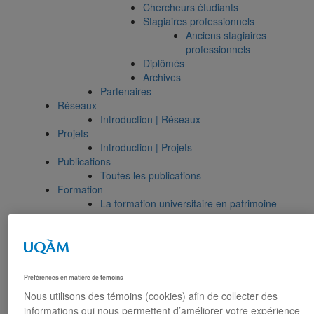
Chercheurs étudiants
Stagiaires professionnels
Anciens stagiaires
professionnels
Diplômés
Archives
Partenaires
Réseaux
Introduction | Réseaux
Projets
Introduction | Projets
Publications
Toutes les publications
Formation
La formation universitaire en patrimoine
Urbanisme
EUT1064 – Patrimoine urbain de
Montréal
EUT1061 – Dimensions
morphologiques et patrimoniales de la
Préférences en matière de témoins
ville
Nous utilisons des témoins (cookies) afin de collecter des
EUR8216 – Méthodes d’analyse du
informations qui nous permettent d’améliorer votre expérience