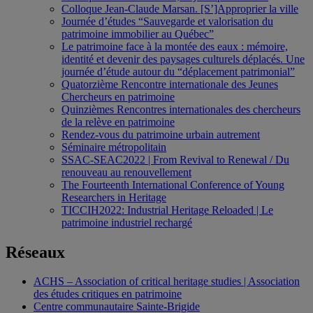
Colloque Jean-Claude Marsan. [S’]Approprier la ville
Journée d’études “Sauvegarde et valorisation du
patrimoine immobilier au Québec”
Le patrimoine face à la montée des eaux : mémoire,
identité et devenir des paysages culturels déplacés. Une
journée d’étude autour du “déplacement patrimonial”
Quatorzième Rencontre internationale des Jeunes
Chercheurs en patrimoine
Quinzièmes Rencontres internationales des chercheurs
de la relève en patrimoine
Rendez-vous du patrimoine urbain autrement
Séminaire métropolitain
SSAC-SEAC2022 | From Revival to Renewal / Du
renouveau au renouvellement
The Fourteenth International Conference of Young
Researchers in Heritage
TICCIH2022: Industrial Heritage Reloaded | Le
patrimoine industriel rechargé
Réseaux
ACHS – Association of critical heritage studies | Association
des études critiques en patrimoine
Centre communautaire Sainte-Brigide