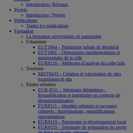
Introduction | Réseaux
Projets
Introduction | Projets
Publications
Toutes les publications
Formation
La formation universitaire en patrimoine
Urbanisme
EUT1064 – Patrimoine urbain de Montréal
EUT1061 – Dimensions morphologiques et
patrimoniales de la ville
EUR8216 – Méthodes d’analyse du cadre bâti
Tourisme
MDT8433 – Création et valorisation de sites
touristiques in situ
Études urbaines
EUR 8511 – Séminaire thématique :
Requalification et patrimoine en contexte de
désindustrialisation
EUR8511 – Identités urbaines et paysages
culturels : imprégnations, requalifications,
appropriations
EUR9119 – Patrimoine et développement local
EUR9335 – Séminaire de préparation du projet
de thèse en études urbaines