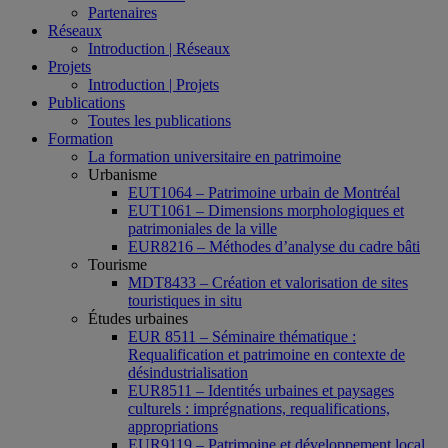
Partenaires
Réseaux
Introduction | Réseaux
Projets
Introduction | Projets
Publications
Toutes les publications
Formation
La formation universitaire en patrimoine
Urbanisme
EUT1064 – Patrimoine urbain de Montréal
EUT1061 – Dimensions morphologiques et
patrimoniales de la ville
EUR8216 – Méthodes d’analyse du cadre bâti
Tourisme
MDT8433 – Création et valorisation de sites
touristiques in situ
Études urbaines
EUR 8511 – Séminaire thématique :
Requalification et patrimoine en contexte de
désindustrialisation
EUR8511 – Identités urbaines et paysages
culturels : imprégnations, requalifications,
appropriations
EUR9119 – Patrimoine et développement local