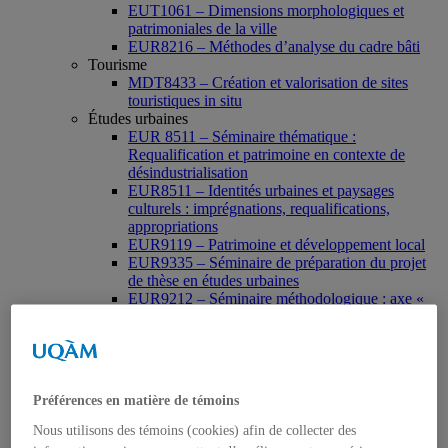
EUT1061 – Dimensions morphologiques et
patrimoniales de la ville
EUR8216 – Méthodes d’analyse du cadre bâti
Tourisme
MDT8433 – Création et valorisation de sites
touristiques in situ
Études urbaines
EUR 8511 – Séminaire thématique :
Requalification et patrimoine en contexte de
désindustrialisation
EUR8511 – Identités urbaines et paysages
culturels : imprégnations, requalifications,
appropriations
EUR9119 – Patrimoine et développement local
EUR9335 – Séminaire de préparation du projet
de thèse en études urbaines
EUR9212 – Séminaire méthodologique : axe «
Patrimoine urbain »
EUR9118 – Patrimonialisation et représentations
patrimoniales en milieu urbain
Muséologie, médiation et patrimoine
MSL9006 La patrimonialisation
Préférences en matière de témoins
Histoire de l’art
HAR2644 – Animation, communications,
Nous utilisons des témoins (cookies) afin de collecter des
gestion en patrimoine