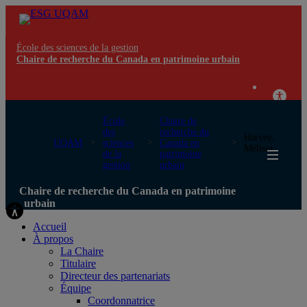
École des sciences de la gestion
Chaire de recherche du Canada en patrimoine urbain
École
Chaire de
des
recherche du
Harvey,
UQAM
sciences
Canada en
Mélissa
de la
patrimoine
gestion
urbain
Chaire de recherche du Canada en patrimoine
urbain
Accueil
À propos
La Chaire
Titulaire
Directeur des partenariats
Équipe
Coordonnatrice