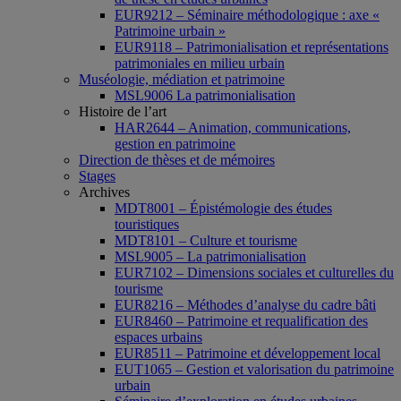
EUR9212 – Séminaire méthodologique : axe «
Patrimoine urbain »
EUR9118 – Patrimonialisation et représentations
patrimoniales en milieu urbain
Muséologie, médiation et patrimoine
MSL9006 La patrimonialisation
Histoire de l’art
HAR2644 – Animation, communications,
gestion en patrimoine
Direction de thèses et de mémoires
Stages
Archives
MDT8001 – Épistémologie des études
touristiques
MDT8101 – Culture et tourisme
MSL9005 – La patrimonialisation
EUR7102 – Dimensions sociales et culturelles du
tourisme
EUR8216 – Méthodes d’analyse du cadre bâti
EUR8460 – Patrimoine et requalification des
espaces urbains
EUR8511 – Patrimoine et développement local
EUT1065 – Gestion et valorisation du patrimoine
urbain