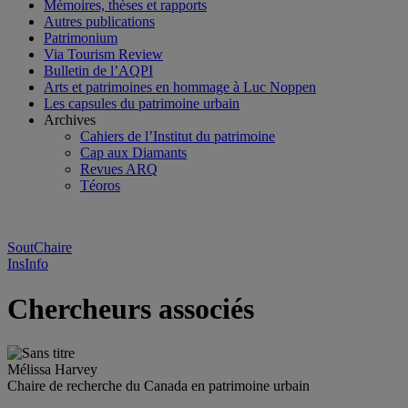
Mémoires, thèses et rapports
Autres publications
Patrimonium
Via Tourism Review
Bulletin de l’AQPI
Arts et patrimoines en hommage à Luc Noppen
Les capsules du patrimoine urbain
Archives
Cahiers de l’Institut du patrimoine
Cap aux Diamants
Revues ARQ
Téoros
SoutChaire
InsInfo
Chercheurs associés
Mélissa Harvey
Chaire de recherche du Canada en patrimoine urbain