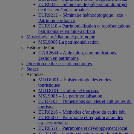
EUR9335 – Séminaire de préparation du projet
de thèse en études urbaines
EUR9212 – Séminaire méthodologique : axe «
Patrimoine urbain »
EUR9118 – Patrimonialisation et représentations
patrimoniales en milieu urbain
Muséologie, médiation et patrimoine
MSL9006 La patrimonialisation
Histoire de l’art
HAR2644 – Animation, communications,
gestion en patrimoine
Direction de thèses et de mémoires
Stages
Archives
MDT8001 – Épistémologie des études
touristiques
MDT8101 – Culture et tourisme
MSL9005 – La patrimonialisation
EUR7102 – Dimensions sociales et culturelles du
tourisme
EUR8216 – Méthodes d’analyse du cadre bâti
EUR8460 – Patrimoine et requalification des
espaces urbains
EUR8511 – Patrimoine et développement local
EUT1065 – Gestion et valorisation du patrimoine