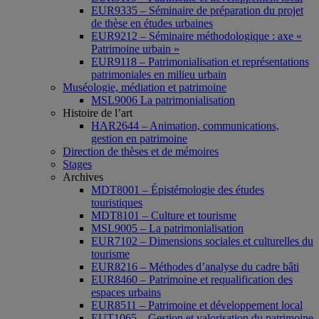
EUR9335 – Séminaire de préparation du projet
de thèse en études urbaines
EUR9212 – Séminaire méthodologique : axe «
Patrimoine urbain »
EUR9118 – Patrimonialisation et représentations
patrimoniales en milieu urbain
Muséologie, médiation et patrimoine
MSL9006 La patrimonialisation
Histoire de l’art
HAR2644 – Animation, communications,
gestion en patrimoine
Direction de thèses et de mémoires
Stages
Archives
MDT8001 – Épistémologie des études
touristiques
MDT8101 – Culture et tourisme
MSL9005 – La patrimonialisation
EUR7102 – Dimensions sociales et culturelles du
tourisme
EUR8216 – Méthodes d’analyse du cadre bâti
EUR8460 – Patrimoine et requalification des
espaces urbains
EUR8511 – Patrimoine et développement local
EUT1065 – Gestion et valorisation du patrimoine