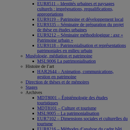
EUR8511 – Identités urbaines et paysages
culturels : imprégnations, requalifications,
appropriations
EUR9119 – Patrimoine et développement local
EUR9335 – Séminaire de préparation du projet
de thèse en études urbaines
EUR9212 – Séminaire méthodologique : axe «
Patrimoine urbain »
EUR9118 – Patrimonialisation et représentations
patrimoniales en milieu urbain
Muséologie, médiation et patrimoine
MSL9006 La patrimonialisation
Histoire de l’art
HAR2644 – Animation, communications,
gestion en patrimoine
Direction de thèses et de mémoires
Stages
Archives
MDT8001 – Épistémologie des études
touristiques
MDT8101 – Culture et tourisme
MSL9005 – La patrimonialisation
EUR7102 – Dimensions sociales et culturelles du
tourisme
EUR8216 – Méthodes d’analyse du cadre bâti