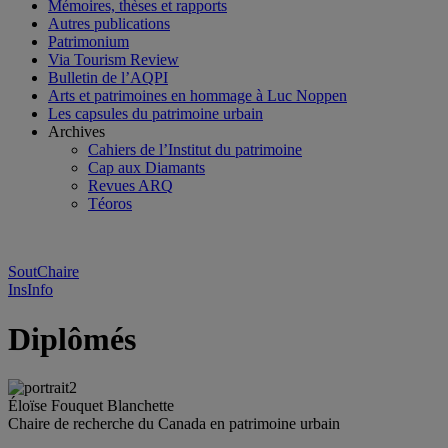
Mémoires, thèses et rapports
Autres publications
Patrimonium
Via Tourism Review
Bulletin de l’AQPI
Arts et patrimoines en hommage à Luc Noppen
Les capsules du patrimoine urbain
Archives
Cahiers de l’Institut du patrimoine
Cap aux Diamants
Revues ARQ
Téoros
SoutChaire
InsInfo
Diplômés
Éloïse Fouquet Blanchette
Chaire de recherche du Canada en patrimoine urbain