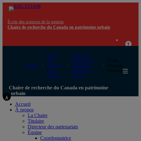
École des sciences de la gestion
Chaire de recherche du Canada en patrimoine urbain
École
Chaire de
des
recherche du
Éloïse
UQAM
sciences
Canada en
Fouquet
de la
patrimoine
Blanchette
gestion
urbain
Chaire de recherche du Canada en patrimoine
urbain
Accueil
À propos
La Chaire
Titulaire
Directeur des partenariats
Équipe
Coordonnatrice