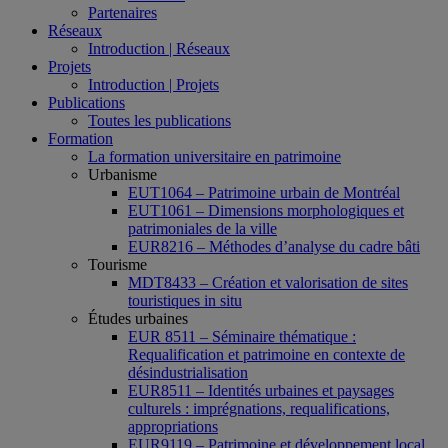
Partenaires
Réseaux
Introduction | Réseaux
Projets
Introduction | Projets
Publications
Toutes les publications
Formation
La formation universitaire en patrimoine
Urbanisme
EUT1064 – Patrimoine urbain de Montréal
EUT1061 – Dimensions morphologiques et
patrimoniales de la ville
EUR8216 – Méthodes d’analyse du cadre bâti
Tourisme
MDT8433 – Création et valorisation de sites
touristiques in situ
Études urbaines
EUR 8511 – Séminaire thématique :
Requalification et patrimoine en contexte de
désindustrialisation
EUR8511 – Identités urbaines et paysages
culturels : imprégnations, requalifications,
appropriations
EUR9119 – Patrimoine et développement local