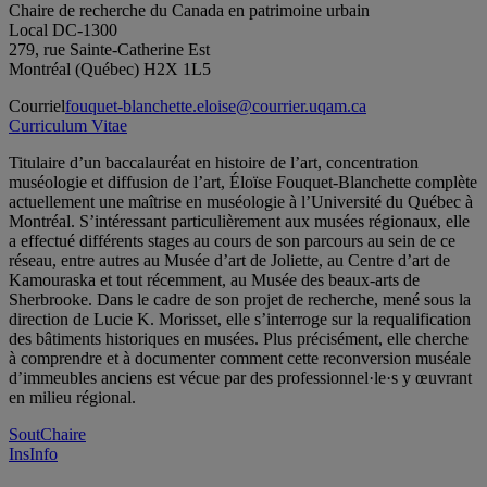
Chaire de recherche du Canada en patrimoine urbain
Local DC-1300
279, rue Sainte-Catherine Est
Montréal (Québec) H2X 1L5
Courriel
fouquet-blanchette.eloise@courrier.uqam.ca
Curriculum Vitae
Titulaire d’un baccalauréat en histoire de l’art, concentration
muséologie et diffusion de l’art, Éloïse Fouquet-Blanchette complète
actuellement une maîtrise en muséologie à l’Université du Québec à
Montréal. S’intéressant particulièrement aux musées régionaux, elle
a effectué différents stages au cours de son parcours au sein de ce
réseau, entre autres au Musée d’art de Joliette, au Centre d’art de
Kamouraska et tout récemment, au Musée des beaux-arts de
Sherbrooke. Dans le cadre de son projet de recherche, mené sous la
direction de Lucie K. Morisset, elle s’interroge sur la requalification
des bâtiments historiques en musées. Plus précisément, elle cherche
à comprendre et à documenter comment cette reconversion muséale
d’immeubles anciens est vécue par des
professionnel·le·s y œuvrant
en milieu régional.
SoutChaire
InsInfo