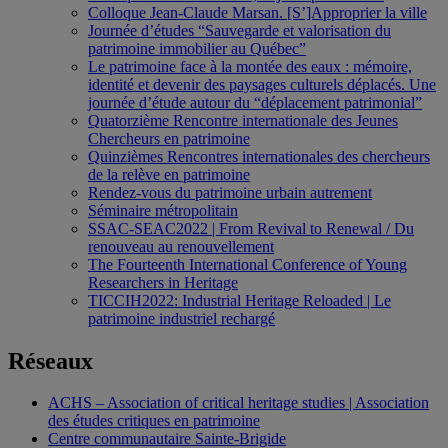
Colloque Jean-Claude Marsan. [S’]Approprier la ville
Journée d’études “Sauvegarde et valorisation du
patrimoine immobilier au Québec”
Le patrimoine face à la montée des eaux : mémoire,
identité et devenir des paysages culturels déplacés. Une
journée d’étude autour du “déplacement patrimonial”
Quatorzième Rencontre internationale des Jeunes
Chercheurs en patrimoine
Quinzièmes Rencontres internationales des chercheurs
de la relève en patrimoine
Rendez-vous du patrimoine urbain autrement
Séminaire métropolitain
SSAC-SEAC2022 | From Revival to Renewal / Du
renouveau au renouvellement
The Fourteenth International Conference of Young
Researchers in Heritage
TICCIH2022: Industrial Heritage Reloaded | Le
patrimoine industriel rechargé
Réseaux
ACHS – Association of critical heritage studies | Association
des études critiques en patrimoine
Centre communautaire Sainte-Brigide