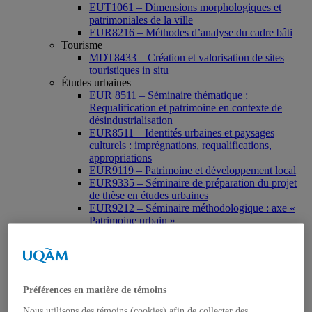
EUT1061 – Dimensions morphologiques et
patrimoniales de la ville
EUR8216 – Méthodes d’analyse du cadre bâti
Tourisme
MDT8433 – Création et valorisation de sites
touristiques in situ
Études urbaines
EUR 8511 – Séminaire thématique :
Requalification et patrimoine en contexte de
désindustrialisation
EUR8511 – Identités urbaines et paysages
culturels : imprégnations, requalifications,
appropriations
EUR9119 – Patrimoine et développement local
EUR9335 – Séminaire de préparation du projet
de thèse en études urbaines
EUR9212 – Séminaire méthodologique : axe «
Patrimoine urbain »
EUR9118 – Patrimonialisation et représentations
patrimoniales en milieu urbain
Muséologie, médiation et patrimoine
MSL9006 La patrimonialisation
Histoire de l’art
Préférences en matière de témoins
HAR2644 – Animation, communications,
gestion en patrimoine
Nous utilisons des témoins (cookies) afin de collecter des