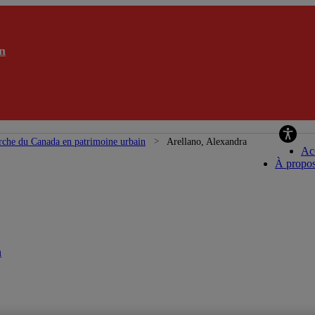
n
rche du Canada en patrimoine urbain
Arellano, Alexandra
Ac
À propo
n