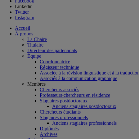
Facebook
Linkedin
Twitter
Instagram
Accueil
À propos
La Chaire
Titulaire
Directeur des partenariats
Équipe
Coordonnatrice
Régisseur technique
Associée à la révision linguistique et à la traductio
Associés à la communication graphique
Membres
Chercheurs associés
Professeurs-chercheurs en résidence
Stagiaires postdoctoraux
Anciens stagiaires postdoctoraux
Chercheurs étudiants
Stagiaires professionnels
Anciens stagiaires professionnels
Diplômés
Archives