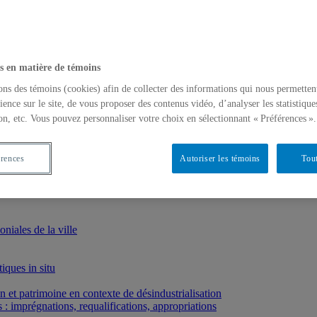
s en matière de témoins
ons des témoins (cookies) afin de collecter des informations qui nous permetten
ience sur le site, de vous proposer des contenus vidéo, d’analyser les statistique
on, etc. Vous pouvez personnaliser votre choix en sélectionnant « Préférences ».
érences
Autoriser les témoins
Tout
iales de la ville
iques in situ
et patrimoine en contexte de désindustrialisation
: imprégnations, requalifications, appropriations