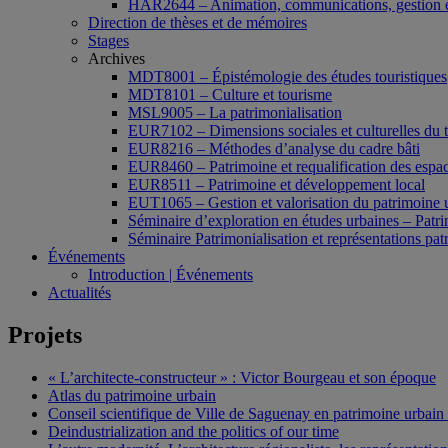
HAR2644 – Animation, communications, gestion e
Direction de thèses et de mémoires
Stages
Archives
MDT8001 – Épistémologie des études touristiques
MDT8101 – Culture et tourisme
MSL9005 – La patrimonialisation
EUR7102 – Dimensions sociales et culturelles du 
EUR8216 – Méthodes d’analyse du cadre bâti
EUR8460 – Patrimoine et requalification des espac
EUR8511 – Patrimoine et développement local
EUT1065 – Gestion et valorisation du patrimoine 
Séminaire d’exploration en études urbaines – Patrim
Séminaire Patrimonialisation et représentations pat
Événements
Introduction | Événements
Actualités
Projets
« L’architecte-constructeur » : Victor Bourgeau et son époque
Atlas du patrimoine urbain
Conseil scientifique de Ville de Saguenay en patrimoine urbain
Deindustrialization and the politics of our time