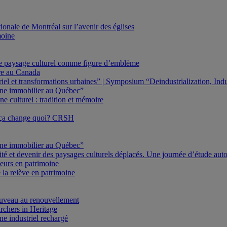
onale de Montréal sur l’avenir des églises
moine
Le paysage culturel comme figure d’emblème
ure au Canada
triel et transformations urbaines” | Symposium “Deindustrialization, In
oine immobilier au Québec”
e culturel : tradition et mémoire
 ça change quoi? CRSH
oine immobilier au Québec”
ité et devenir des paysages culturels déplacés. Une journée d’étude au
eurs en patrimoine
 la relève en patrimoine
veau au renouvellement
rchers in Heritage
e industriel rechargé