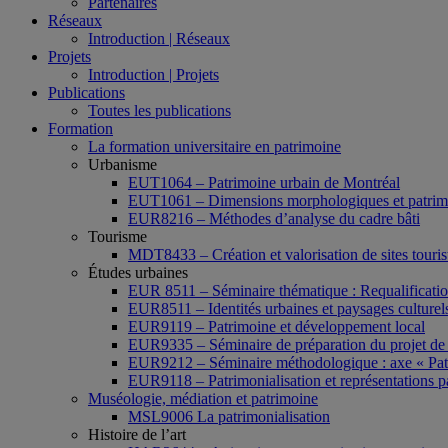
Partenaires
Réseaux
Introduction | Réseaux
Projets
Introduction | Projets
Publications
Toutes les publications
Formation
La formation universitaire en patrimoine
Urbanisme
EUT1064 – Patrimoine urbain de Montréal
EUT1061 – Dimensions morphologiques et patrimon
EUR8216 – Méthodes d’analyse du cadre bâti
Tourisme
MDT8433 – Création et valorisation de sites tourist
Études urbaines
EUR 8511 – Séminaire thématique : Requalification 
EUR8511 – Identités urbaines et paysages culturels 
EUR9119 – Patrimoine et développement local
EUR9335 – Séminaire de préparation du projet de 
EUR9212 – Séminaire méthodologique : axe « Pat
EUR9118 – Patrimonialisation et représentations p
Muséologie, médiation et patrimoine
MSL9006 La patrimonialisation
Histoire de l’art