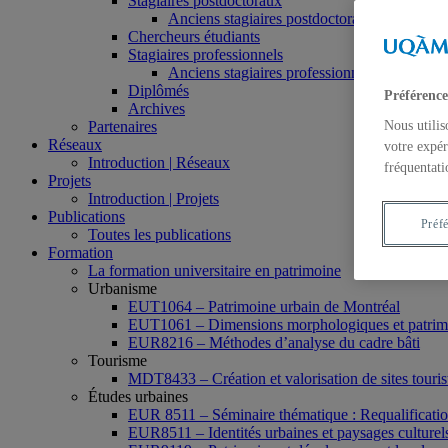
Stagiaires postdoctoraux
Anciens stagiaires postdoctoraux
Chercheurs étudiants
Stagiaires professionnels
Anciens stagiaires professionnels
Diplômés
Préférence
Archives
Partenaires
Nous utilis
Réseaux
votre expér
Introduction | Réseaux
fréquentati
Projets
Introduction | Projets
Publications
Préf
Toutes les publications
Formation
La formation universitaire en patrimoine
Urbanisme
EUT1064 – Patrimoine urbain de Montréal
EUT1061 – Dimensions morphologiques et patrimon
EUR8216 – Méthodes d’analyse du cadre bâti
Tourisme
MDT8433 – Création et valorisation de sites tourist
Études urbaines
EUR 8511 – Séminaire thématique : Requalification 
EUR8511 – Identités urbaines et paysages culturels 