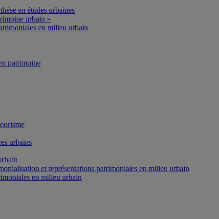
thèse en études urbaines
rimoine urbain »
atrimoniales en milieu urbain
n patrimoine
tourisme
es urbains
urbain
onialisation et représentations patrimoniales en milieu urbain
rimoniales en milieu urbain