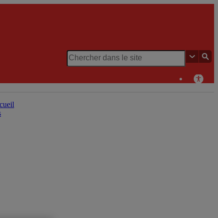
Chaire de recherche du Canada en patrimoine urbain
cueil
s