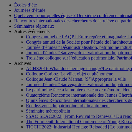
Écoles d’été
Journées d’étude
Quel avenir pour quelles églises? Deuxième conférence internati
Rencontres internationales des chercheurs de la relève en patri
Séminaires régionaux
Autres événements
Congrès annuel de l’AQPI. Entre repère et imaginaire. 
Congrès annuel de la Société pour l’étude de l’architect
Journée d’études “Désindustrialisation, patrimoine indus
Journée d’études “Sauvegarde et valorisation du patrim
Troisième colloque sur l’éducation patrimoniale. Patrimoin
Archives
ACHS2016 What does heritage change?/Le patrimoine,
Colloque Corboz. La ville, objet et phénomène
Colloque Jean-Claude Marsan. [S’]Approprier la ville
Journée d’études “Sauvegarde et valorisation du patrim
Le patrimoine face à la montée des eaux : mémoire, ident
Quatorzième Rencontre internationale des Jeunes Cherch
Quinzièmes Rencontres internationales des chercheurs de
Rendez-vous du patrimoine urbain autrement
Séminaire métropolitain
SSAC-SEAC2022 | From Revival to Renewal / Du renou
The Fourteenth International Conference of Young Resea
TICCIH2022: Industrial Heritage Reloaded | Le patrimoin