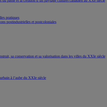
ons du passé et la création d’un paysage culturel canadien au XXe siècle
les pratiques
ons postindustrielles et postcoloniales
nstruit, sa conservation et sa valorisation dans les villes du XXIe siècle
t urbain à l’aube du XXIe siècle