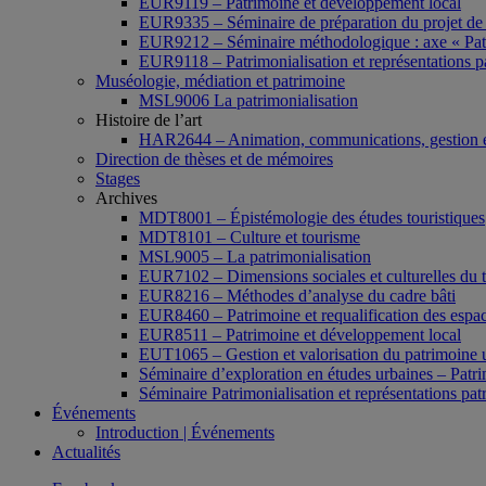
EUR9119 – Patrimoine et développement local
EUR9335 – Séminaire de préparation du projet de 
EUR9212 – Séminaire méthodologique : axe « Pat
EUR9118 – Patrimonialisation et représentations p
Muséologie, médiation et patrimoine
MSL9006 La patrimonialisation
Histoire de l’art
HAR2644 – Animation, communications, gestion e
Direction de thèses et de mémoires
Stages
Archives
MDT8001 – Épistémologie des études touristiques
MDT8101 – Culture et tourisme
MSL9005 – La patrimonialisation
EUR7102 – Dimensions sociales et culturelles du 
EUR8216 – Méthodes d’analyse du cadre bâti
EUR8460 – Patrimoine et requalification des espac
EUR8511 – Patrimoine et développement local
EUT1065 – Gestion et valorisation du patrimoine 
Séminaire d’exploration en études urbaines – Patrim
Séminaire Patrimonialisation et représentations pat
Événements
Introduction | Événements
Actualités