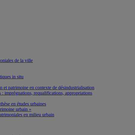
iales de la ville
iques in situ
et patrimoine en contexte de désindustrialisation
: imprégnations, requalifications, appropriations
thèse en études urbaines
rimoine urbain »
atrimoniales en milieu urbain